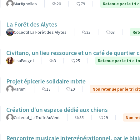
Martignolles
20
79
Retenue par le tri 
La Forêt des Alytes
Collectif La Forêt des Alytes
23
63
Ret
Civitano, un lieu ressource et un café de quartier c
LisaPauget
3
25
Retenue par le tri cit
Projet épicerie solidaire mixte
Karami
13
20
Non retenue par le tri ci
Création d'un espace dédié aux chiens
Collectif_LaTruffeAuVent
35
29
Non ret
Rencontre musicale intergénérationnel, par le biais