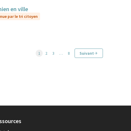
ien en ville
nue par le tri citoyen
1
2
3
…
8
Suivant
ssources