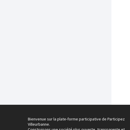
Bienvenue sur la plate-forme participative de Participez
Villeurbanne.
Construisons une société plus ouverte, transparente et