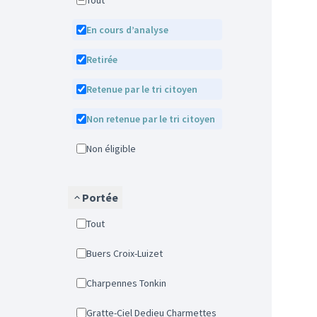
Tout
En cours d’analyse
Retirée
Retenue par le tri citoyen
Non retenue par le tri citoyen
Non éligible
Portée
Tout
Buers Croix-Luizet
Charpennes Tonkin
Gratte-Ciel Dedieu Charmettes