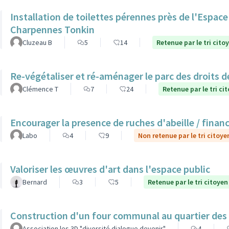
Installation de toilettes pérennes près de l'Espac
Charpennes Tonkin
Cluzeau B
5
14
Retenue par le tri cito
Re-végétaliser et ré-aménager le parc des droits 
Clémence T
7
24
Retenue par le tri ci
Encourager la presence de ruches d'abeille / finan
Labo
4
9
Non retenue par le tri citoye
Valoriser les œuvres d'art dans l'espace public
Bernard
3
5
Retenue par le tri citoyen
Construction d'un four communal au quartier des
Association les 3D "diversité dialogue devenir"
4