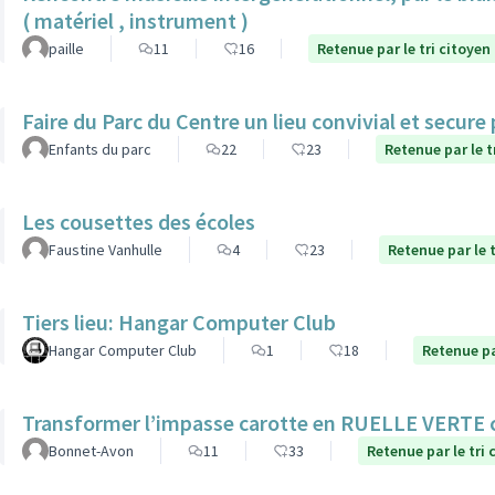
( matériel , instrument )
paille
11
16
Retenue par le tri citoyen
Faire du Parc du Centre un lieu convivial et secure
Enfants du parc
22
23
Retenue par le t
Les cousettes des écoles
Faustine Vanhulle
4
23
Retenue par le t
Tiers lieu: Hangar Computer Club
Hangar Computer Club
1
18
Retenue pa
Transformer l’impasse carotte en RUELLE VERTE
Bonnet-Avon
11
33
Retenue par le tri 