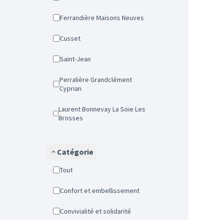
Ferrandière Maisons Neuves
Cusset
Saint-Jean
Perralière Grandclément
Cyprian
Laurent Bonnevay La Soie Les
Brosses
Catégorie
Tout
Confort et embellissement
Convivialité et solidarité