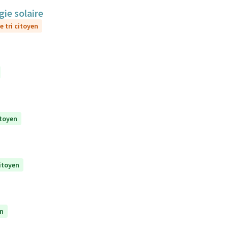
gie solaire
e tri citoyen
itoyen
citoyen
en