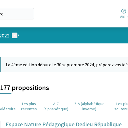
Aide
Menu utilisateur
 2022
/
 la carte
 suivant est une carte qui présente les éléments de cette page comm
La 4ème édition débute le 30 septembre 2024, préparez vos idé
177 propositions
Les plus
A-Z
Z-A (alphabétique
Les pl
Aléatoire
récentes
(alphabétique)
inverse)
souten
Espace Nature Pédagogique Dedieu République