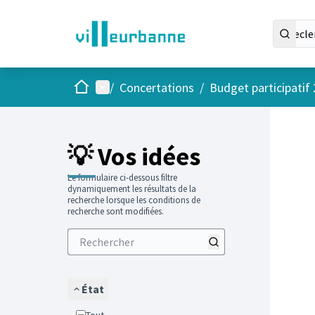
Accueil
Menu principal
/
Concertations
/
Budget participatif
Passer
L'élément
+
−
💡 Vos idées
Le formulaire ci-dessous filtre
dynamiquement les résultats de la
recherche lorsque les conditions de
recherche sont modifiées.
État