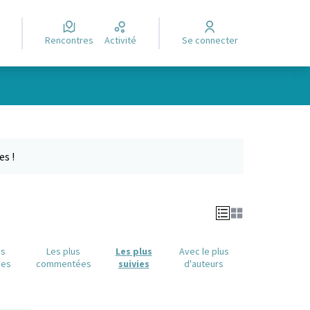
Rencontres
Activité
Se connecter
Leaflet
|
©
OpenStreetMap
contributors
e des points de carte. L'élément peut être utilisé avec un lecteur
es !
us
Les plus
Les plus
Avec le plus
ues
commentées
suivies
d'auteurs