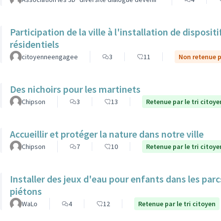
Participation de la ville à l'installation de dispos
résidentiels
citoyenneengagee
3
11
Non retenue pa
Des nichoirs pour les martinets
Chipson
3
13
Retenue par le tri citoye
Accueillir et protéger la nature dans notre ville
Chipson
7
10
Retenue par le tri citoye
Installer des jeux d'eau pour enfants dans les par
piétons
WaLo
4
12
Retenue par le tri citoyen