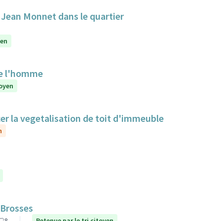
e Jean Monnet dans le quartier
yen
de l'homme
toyen
cer la vegetalisation de toit d'immeuble
n
 Brosses
8
Retenue par le tri citoyen