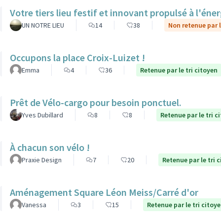
Votre tiers lieu festif et innovant propulsé à l'éner
UN NOTRE LIEU
14
38
Non retenue par l
Occupons la place Croix-Luizet !
Emma
4
36
Retenue par le tri citoyen
Prêt de Vélo-cargo pour besoin ponctuel.
Yves Dubillard
8
8
Retenue par le tri c
À chacun son vélo !
Praxie Design
7
20
Retenue par le tri 
Aménagement Square Léon Meiss/Carré d'or
Vanessa
3
15
Retenue par le tri citoy