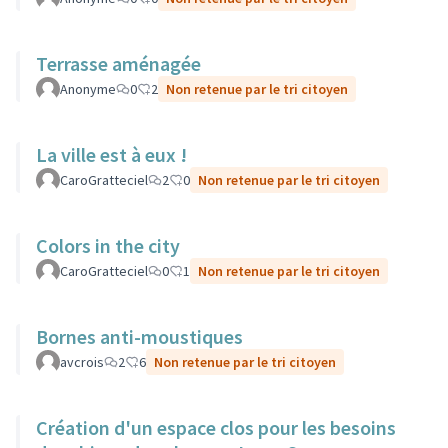
Terrasse aménagée
Anonyme
0
2
Non retenue par le tri citoyen
La ville est à eux !
CaroGratteciel
2
0
Non retenue par le tri citoyen
Colors in the city
CaroGratteciel
0
1
Non retenue par le tri citoyen
Bornes anti-moustiques
avcrois
2
6
Non retenue par le tri citoyen
Création d'un espace clos pour les besoins