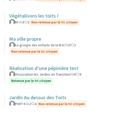
Végétalisons les toits !
M.
4
3
Non retenue par le tri citoyen
Ma ville propre
Le groupe des enfants de la MJC
0
3
Non retenue par le tri citoyen
Réalisation d'une pépinière test
Association les Jardins en Transition
6
9
Retenue par le tri citoyen
Jardin Au dessus des Toits
PART K
2
4
Non retenue par le tri citoyen