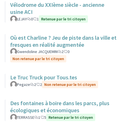
Vélodrome du XXIème siècle - ancienne
usine ACI
LEJAY
0
1
Retenue par le tri citoyen
Où est Charline ? Jeu de piste dans la ville et
fresques en réalité augmentée
Gwendoline JACQUEMIN
2
0
Non retenue par le tri citoyen
Le Truc Truck pour Tous.tes
Pegaze
2
2
Non retenue par le tri citoyen
Des fontaines à boire dans les parcs, plus
écologiques et économiques
TERRASSE
1
5
Retenue par le tri citoyen