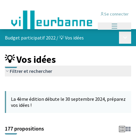
Se connecter
Menu princi
Menu p
Budget participatif 2022
/
💡 Vos idées
💡 Vos idées
Filtrer et rechercher
Passer la carte
Leaflet
|
©
OpenStreetMap
contributors
L'élément suivant est une carte qui présente les éléments de cet
+
La 4ème édition débute le 30 septembre 2024, préparez
−
vos idées !
177 propositions