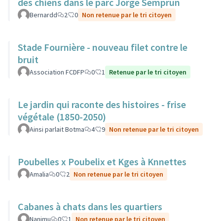
des chiens dans le parc Jorge Semprun
Bernardd
2
0
Non retenue par le tri citoyen
Stade Fournière - nouveau filet contre le
bruit
Association FCDFP
0
1
Retenue par le tri citoyen
Le jardin qui raconte des histoires - frise
végétale (1850-2050)
Ainsi parlait Botma
4
9
Non retenue par le tri citoyen
Poubelles x Poubelix et Kges à Knnettes
Amalia
0
2
Non retenue par le tri citoyen
Cabanes à chats dans les quartiers
Nanimu
0
1
Non retenue par le tri citoyen