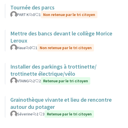
Tournée des parcs
PART K
0
1
Non retenue par le tri citoyen
Mettre des bancs devant le collège Morice
Leroux
Haua
0
1
Non retenue par le tri citoyen
Installer des parkings à trottinette/
trottinette électrique/vélo
VTAING
2
2
Retenue par le tri citoyen
Grainothèque vivante et lieu de rencontre
autour du potager
Séverine
1
3
Retenue par le tri citoyen