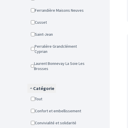
Ferrandière Maisons Neuves
Cusset
Saint-Jean
Perralière Grandclément
Cyprian
Laurent Bonnevay La Soie Les
Brosses
Catégorie
Tout
Confort et embellissement
Convivialité et solidarité