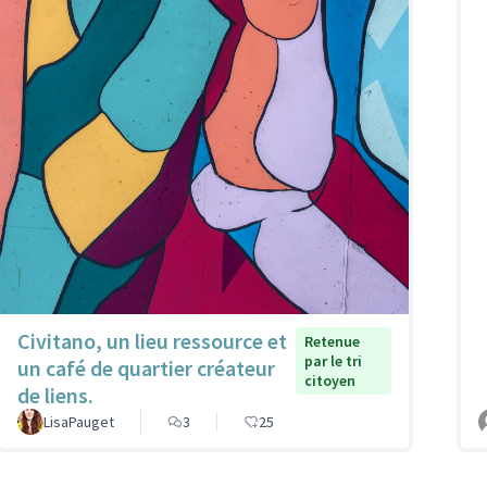
Civitano, un lieu ressource et
Retenue
par le tri
un café de quartier créateur
citoyen
de liens.
LisaPauget
3
25