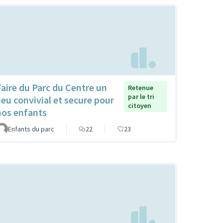
Faire du Parc du Centre un
Retenue
par le tri
lieu convivial et secure pour
citoyen
nos enfants
Enfants du parc
22
23