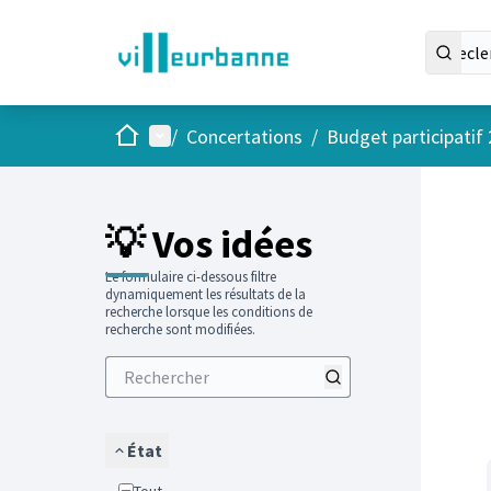
Accueil
Menu principal
/
Concertations
/
Budget participatif
Passer
L'élément
+
−
💡 Vos idées
Le formulaire ci-dessous filtre
dynamiquement les résultats de la
recherche lorsque les conditions de
recherche sont modifiées.
État