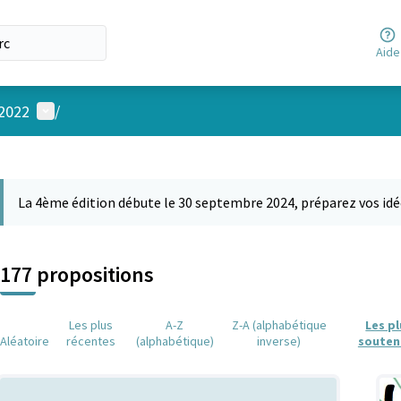
Aide
Menu utilisateur
 2022
/
 la carte
 suivant est une carte qui présente les éléments de cette page comm
La 4ème édition débute le 30 septembre 2024, préparez vos idé
177 propositions
Les plus
A-Z
Z-A (alphabétique
Les p
Aléatoire
récentes
(alphabétique)
inverse)
souten