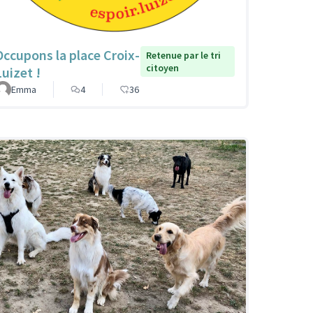
Occupons la place Croix-
Retenue par le tri
citoyen
Luizet !
Emma
4
36