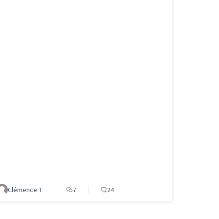
Clémence T
7
24