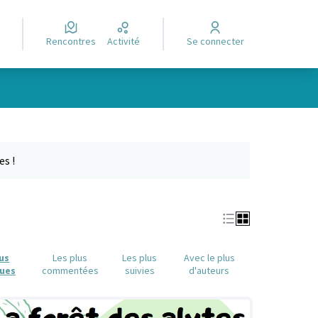
Rencontres
Activité
Se connecter
Leaflet
|
©
OpenStreetMap
contributors
e des points de carte. L'élément peut être utilisé avec un lecteur
es !
lus
Les plus
Les plus
Avec le plus
ues
commentées
suivies
d'auteurs