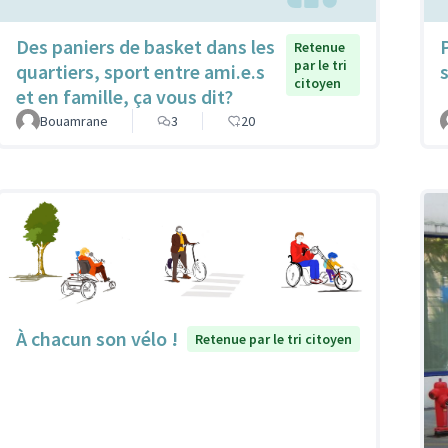
Des paniers de basket dans les
Retenue
par le tri
quartiers, sport entre ami.e.s
citoyen
et en famille, ça vous dit?
Bouamrane
3
20
À chacun son vélo !
Retenue par le tri citoyen