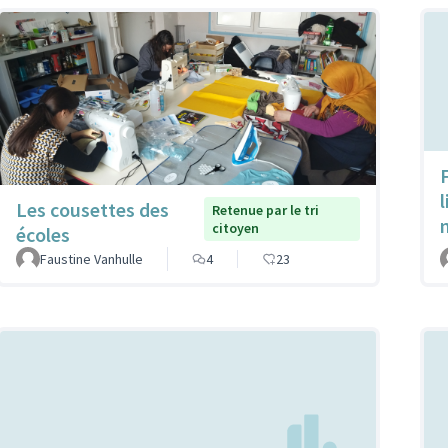
Les cousettes des
Retenue par le tri
citoyen
écoles
Faustine Vanhulle
4
23