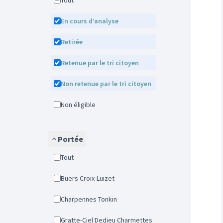
Tout
En cours d’analyse
Retirée
Retenue par le tri citoyen
Non retenue par le tri citoyen
Non éligible
Portée
Tout
Buers Croix-Luizet
Charpennes Tonkin
Gratte-Ciel Dedieu Charmettes