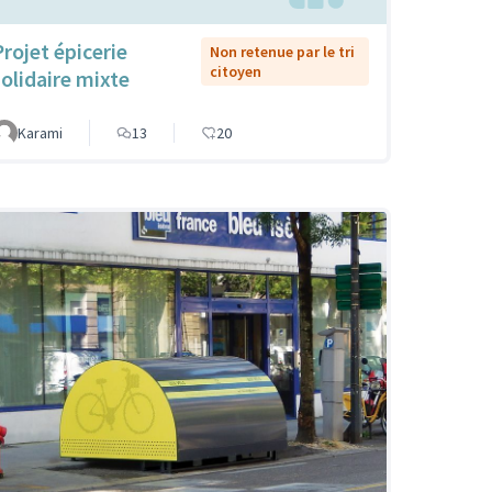
Projet épicerie
Non retenue par le tri
citoyen
solidaire mixte
Karami
13
20