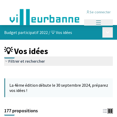
Se connecter
Menu princi
Menu p
Budget participatif 2022
/
💡 Vos idées
💡 Vos idées
Filtrer et rechercher
Passer la carte
Leaflet
|
©
OpenStreetMap
contributors
L'élément suivant est une carte qui présente les éléments de cet
+
La 4ème édition débute le 30 septembre 2024, préparez
−
vos idées !
177 propositions