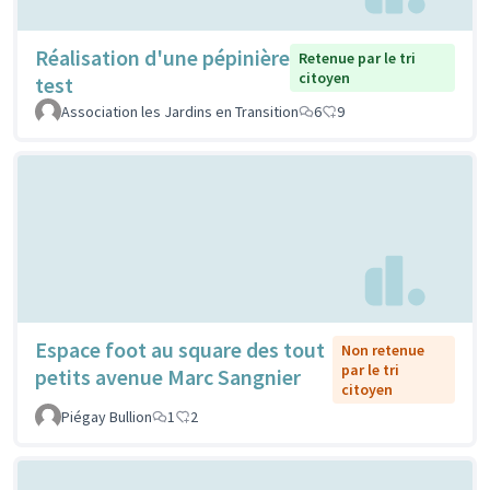
Réalisation d'une pépinière
Retenue par le tri
citoyen
test
Association les Jardins en Transition
6
9
Espace foot au square des tout
Non retenue
par le tri
petits avenue Marc Sangnier
citoyen
Piégay Bullion
1
2