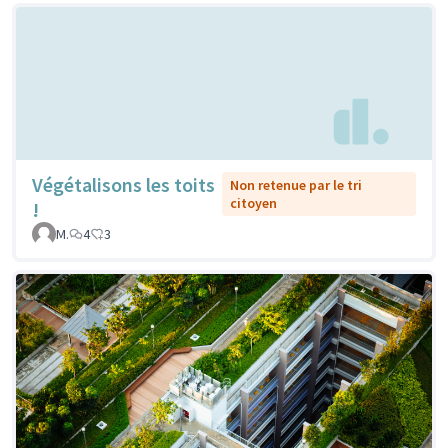
Végétalisons les toits
Non retenue par le tri
citoyen
!
M.
4
3