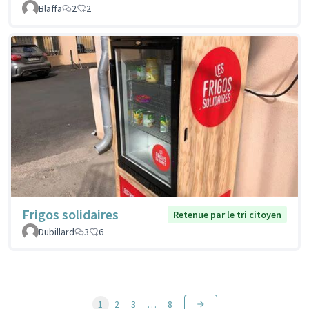
Blaffa
2
2
Frigos solidaires
Retenue par le tri citoyen
Dubillard
3
6
1
2
3
…
8