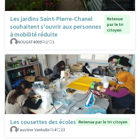
Les jardins Saint-Pierre-Chanel
Retenue
par le tri
souhaitent s'ouvrir aux personnes
citoyen
à mobilité réduite
NOUGAT4069
1
1
Les cousettes des écoles
Retenue par le tri citoyen
Faustine Vanhulle
4
23