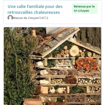
Une salle familiale pour des
Retenue par le
tri citoyen
retrouvailles chaleureuses
Maison du Citoyen
0
1