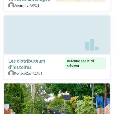
Anonyme
0
2
Les distributeurs
Retenue par le tri
citoyen
d'histoires
PeriscoZay
1
2