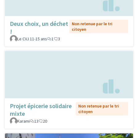
Deux choix, un déchet
Non retenue par le tri
citoyen
!
Le CVJ 11-15 ans
1
3
Projet épicerie solidaire
Non retenue par le tri
citoyen
mixte
Karami
13
20