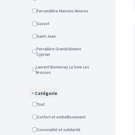
Ferrandière Maisons Neuves
Cusset
Saint-Jean
Perralière Grandclément
Cyprian
Laurent Bonnevay La Soie Les
Brosses
Catégorie
Tout
Confort et embellissement
Convivialité et solidarité