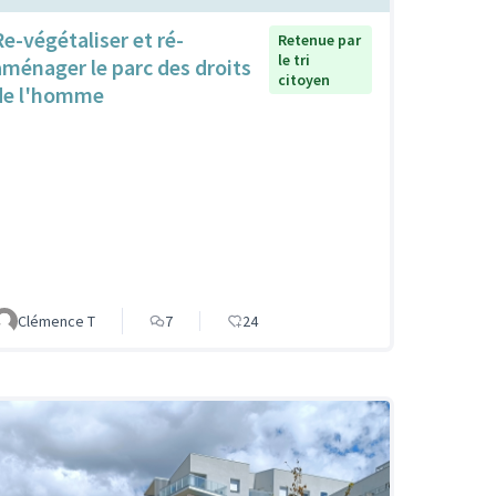
Re-végétaliser et ré-
Retenue par
le tri
aménager le parc des droits
citoyen
de l'homme
Clémence T
7
24