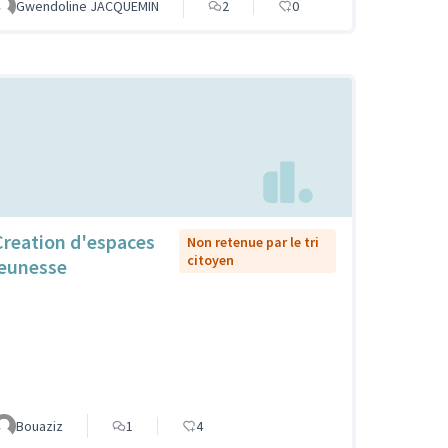
Gwendoline JACQUEMIN
2
0
Creation d'espaces
Non retenue par le tri
citoyen
jeunesse
Bouaziz
1
4