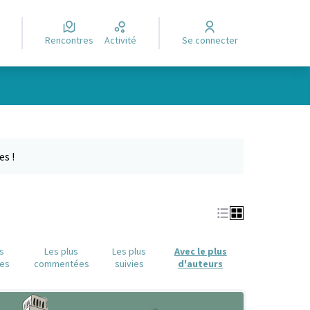
Rencontres
Activité
Se connecter
Leaflet
|
©
OpenStreetMap
contributors
e des points de carte. L'élément peut être utilisé avec un lecteur
es !
us
Les plus
Les plus
Avec le plus
es
commentées
suivies
d'auteurs