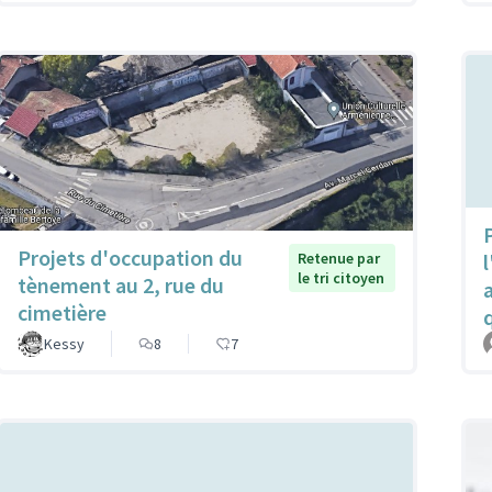
P
Projets d'occupation du
Retenue par
l
le tri citoyen
tènement au 2, rue du
cimetière
Kessy
8
7