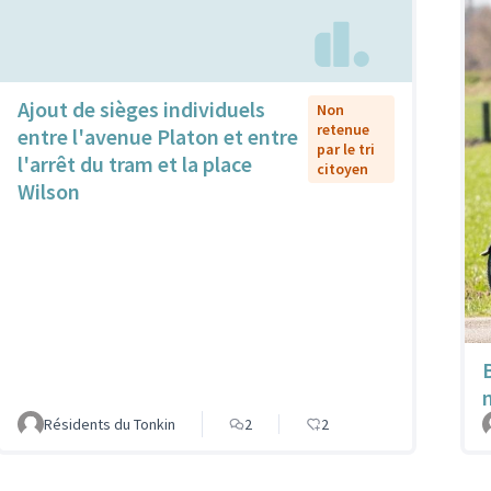
Ajout de sièges individuels
Non
retenue
entre l'avenue Platon et entre
par le tri
l'arrêt du tram et la place
citoyen
Wilson
Résidents du Tonkin
2
2