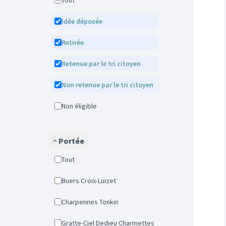
Tout
Idée déposée
Retirée
Retenue par le tri citoyen
Non retenue par le tri citoyen
Non éligible
Portée
Tout
Buers Croix-Luizet
Charpennes Tonkin
Gratte-Ciel Dedieu Charmettes