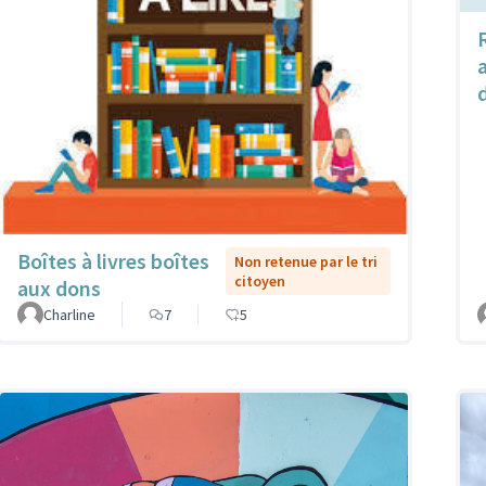
Boîtes à livres boîtes
Non retenue par le tri
citoyen
aux dons
Charline
7
5