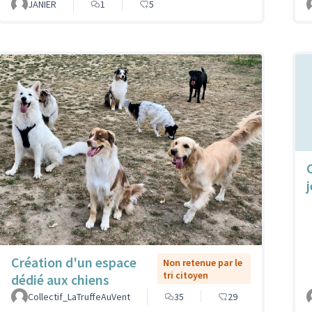
JANIER
1
5
Création d'un espace
Non retenue par le
tri citoyen
dédié aux chiens
Collectif_LaTruffeAuVent
35
29