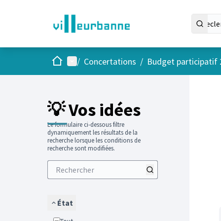
Accueil
Menu principal
/
Concertations
/
Budget participatif
Passer
L'élément
+
−
💡 Vos idées
Le formulaire ci-dessous filtre
dynamiquement les résultats de la
recherche lorsque les conditions de
recherche sont modifiées.
État