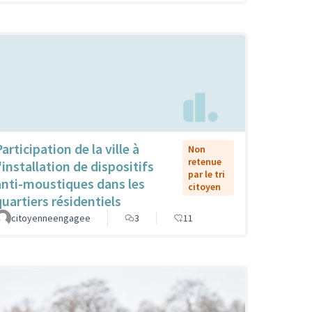
articipation de la ville à
Non
retenue
'installation de dispositifs
par le tri
anti-moustiques dans les
citoyen
quartiers résidentiels
citoyenneengagee
3
11