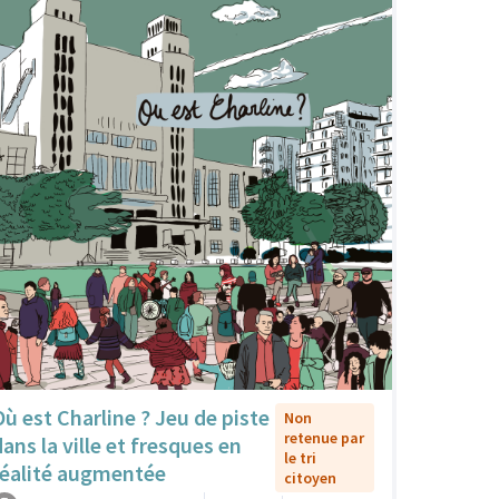
Où est Charline ? Jeu de piste
Non
retenue par
dans la ville et fresques en
le tri
réalité augmentée
citoyen