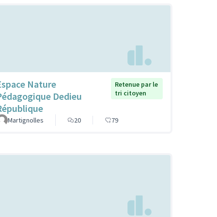
Espace Nature
Retenue par le
tri citoyen
Pédagogique Dedieu
République
Martignolles
20
79