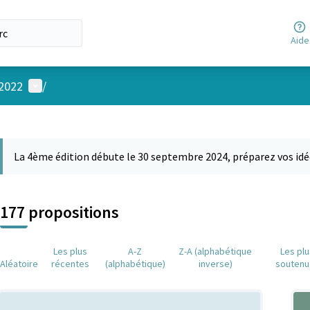
Aide
Menu utilisateur
 2022
/
 la carte
 suivant est une carte qui présente les éléments de cette page comm
La 4ème édition débute le 30 septembre 2024, préparez vos idé
177 propositions
Les plus
A-Z
Z-A (alphabétique
Les pl
Aléatoire
récentes
(alphabétique)
inverse)
soutenu