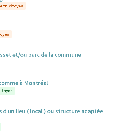
e tri citoyen
toyen
Cusset et/ou parc de la commune
 comme à Montréal
citoyen
 d un lieu ( local ) ou structure adaptée