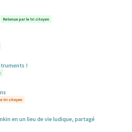
Retenue par le tri citoyen
struments !
n
ens
e tri citoyen
nkin en un lieu de vie ludique, partagé