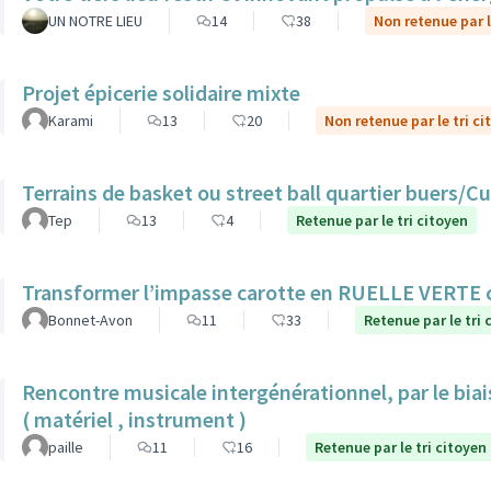
UN NOTRE LIEU
14
38
Non retenue par l
Projet épicerie solidaire mixte
Karami
13
20
Non retenue par le tri ci
Terrains de basket ou street ball quartier buers/
Tep
13
4
Retenue par le tri citoyen
Transformer l’impasse carotte en RUELLE VERTE
Bonnet-Avon
11
33
Retenue par le tri 
Rencontre musicale intergénérationnel, par le biais
( matériel , instrument )
paille
11
16
Retenue par le tri citoyen