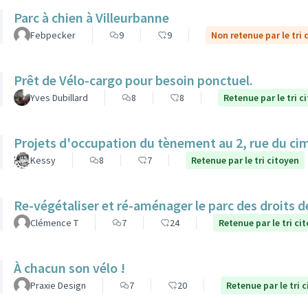
Parc à chien à Villeurbanne
Febpecker
9
9
Non retenue par le tri 
Prêt de Vélo-cargo pour besoin ponctuel.
Yves Dubillard
8
8
Retenue par le tri c
Projets d'occupation du tènement au 2, rue du ci
Kessy
8
7
Retenue par le tri citoyen
Re-végétaliser et ré-aménager le parc des droits 
Clémence T
7
24
Retenue par le tri ci
À chacun son vélo !
Praxie Design
7
20
Retenue par le tri 