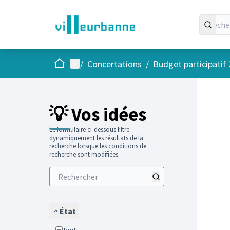
Accueil
Menu principal
/
Concertations
/
Budget participatif
Passer
L'élément
+
−
💡 Vos idées
Le formulaire ci-dessous filtre
dynamiquement les résultats de la
recherche lorsque les conditions de
recherche sont modifiées.
État