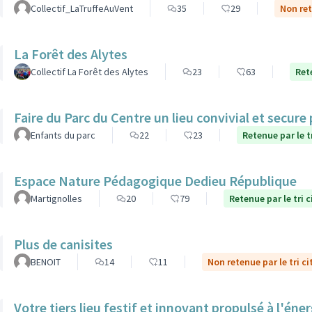
Collectif_LaTruffeAuVent
35
29
Non ret
La Forêt des Alytes
Collectif La Forêt des Alytes
23
63
Ret
Faire du Parc du Centre un lieu convivial et secure
Enfants du parc
22
23
Retenue par le t
Espace Nature Pédagogique Dedieu République
Martignolles
20
79
Retenue par le tri 
Plus de canisites
BENOIT
14
11
Non retenue par le tri c
Votre tiers lieu festif et innovant propulsé à l'éner