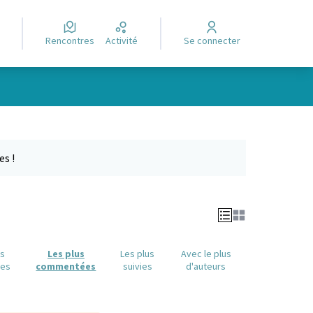
Rencontres
Activité
Se connecter
Leaflet
|
©
OpenStreetMap
contributors
e des points de carte. L'élément peut être utilisé avec un lecteur
es !
us
Les plus
Les plus
Avec le plus
ues
commentées
suivies
d'auteurs