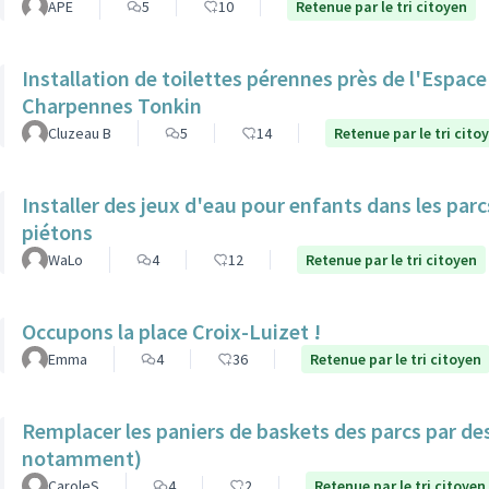
APE
5
10
Retenue par le tri citoyen
Installation de toilettes pérennes près de l'Espac
Charpennes Tonkin
Cluzeau B
5
14
Retenue par le tri cito
Installer des jeux d'eau pour enfants dans les par
piétons
WaLo
4
12
Retenue par le tri citoyen
Occupons la place Croix-Luizet !
Emma
4
36
Retenue par le tri citoyen
Remplacer les paniers de baskets des parcs par de
notamment)
CaroleS
4
2
Retenue par le tri citoyen