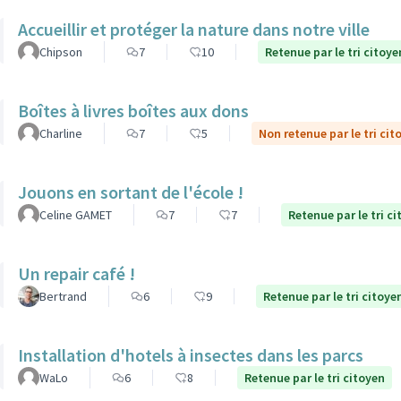
Accueillir et protéger la nature dans notre ville
Chipson
7
10
Retenue par le tri citoye
Boîtes à livres boîtes aux dons
Charline
7
5
Non retenue par le tri cit
Jouons en sortant de l'école !
Celine GAMET
7
7
Retenue par le tri c
Un repair café !
Bertrand
6
9
Retenue par le tri citoye
Installation d'hotels à insectes dans les parcs
WaLo
6
8
Retenue par le tri citoyen