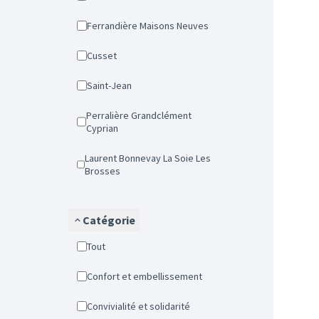
Ferrandière Maisons Neuves
Cusset
Saint-Jean
Perralière Grandclément
Cyprian
Laurent Bonnevay La Soie Les
Brosses
Catégorie
Tout
Confort et embellissement
Convivialité et solidarité