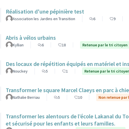
Réalisation d'une pépinière test
Association les Jardins en Transition
6
9
Abris à vélos urbains
Kyllian
6
18
Retenue par le tri citoyen
Des locaux de répétition équipés en matériel et in
Nouckey
5
1
Retenue par le tri citoye
Transformer le square Marcel Claeys en parc à chi
Nathalie Berriau
5
10
Non retenue par l
Transformer les alentours de l’école Lakanal du To
et sécurisé pour les enfants et leurs familles.