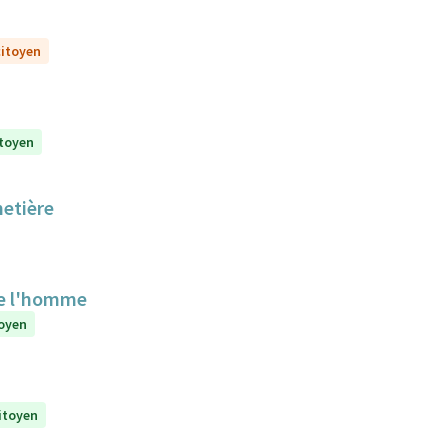
citoyen
itoyen
metière
de l'homme
toyen
citoyen