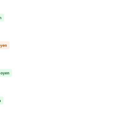
n
oyen
itoyen
n