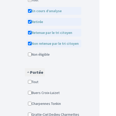
Tout
En cours d’analyse
Retirée
Retenue par le tri citoyen
Non retenue par le tri citoyen
Non éligible
Portée
Tout
Buers Croix-Luizet
Charpennes Tonkin
Gratte-Ciel Dedieu Charmettes