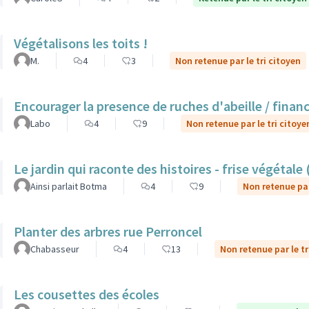
Végétalisons les toits !
M.
4
3
Non retenue par le tri citoyen
Encourager la presence de ruches d'abeille / finan
Labo
4
9
Non retenue par le tri citoye
Le jardin qui raconte des histoires - frise végétale
Ainsi parlait Botma
4
9
Non retenue par
Planter des arbres rue Perroncel
Chabasseur
4
13
Non retenue par le tr
Les cousettes des écoles