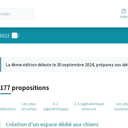
Aide
Menu utilisateur
 2022
/
 la carte
 suivant est une carte qui présente les éléments de cette page comm
La 4ème édition débute le 30 septembre 2024, préparez vos idé
177 propositions
Les plus
A-Z
Z-A (alphabétique
Les pl
Aléatoire
récentes
(alphabétique)
inverse)
souten
Création d'un espace dédié aux chiens