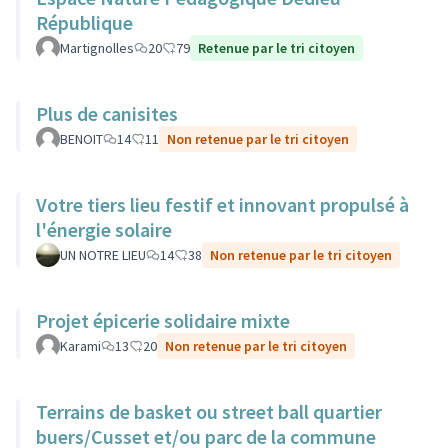
République
Martignolles
20
79
Retenue par le tri citoyen
Plus de canisites
BENOIT
14
11
Non retenue par le tri citoyen
Votre tiers lieu festif et innovant propulsé à
l'énergie solaire
UN NOTRE LIEU
14
38
Non retenue par le tri citoyen
Projet épicerie solidaire mixte
Karami
13
20
Non retenue par le tri citoyen
Terrains de basket ou street ball quartier
buers/Cusset et/ou parc de la commune