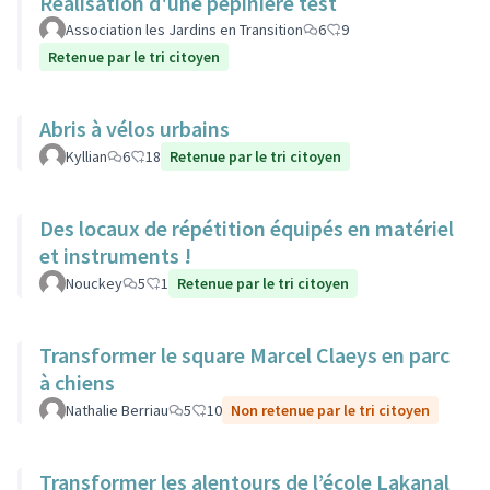
Réalisation d'une pépinière test
Association les Jardins en Transition
6
9
Retenue par le tri citoyen
Abris à vélos urbains
Kyllian
6
18
Retenue par le tri citoyen
Des locaux de répétition équipés en matériel
et instruments !
Nouckey
5
1
Retenue par le tri citoyen
Transformer le square Marcel Claeys en parc
à chiens
Nathalie Berriau
5
10
Non retenue par le tri citoyen
Transformer les alentours de l’école Lakanal