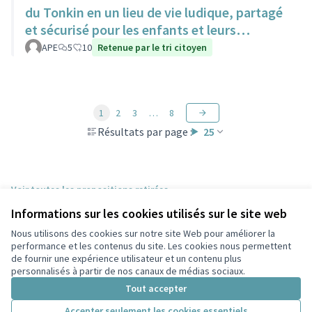
du Tonkin en un lieu de vie ludique, partagé
et sécurisé pour les enfants et leurs
familles.
APE
5
10
Retenue par le tri citoyen
1
2
3
…
8
Résultats par page :
25
Voir toutes les propositions retirées
Informations sur les cookies utilisés sur le site web
Nous utilisons des cookies sur notre site Web pour améliorer la
Conditions d'utilisation
performance et les contenus du site. Les cookies nous permettent
Paramètres des cookies
de fournir une expérience utilisateur et un contenu plus
Participez Villeurbanne sur X
Participez Villeurbanne sur Facebook
Participez Villeurbanne sur Instagram
Participez Villeurbanne sur YouTube
personnalisés à partir de nos canaux de médias sociaux.
(Lien externe)
(Lien externe)
(Lien externe)
(Lien externe)
Tout accepter
Accepter seulement les cookies essentiels