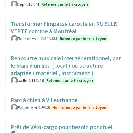
Tep
13
4
Retenue par le tri citoyen
Transformer l’impasse carotte en RUELLE
VERTE comme à Montréal
Bonnet-Avon
11
33
Retenue par le tri citoyen
Rencontre musicale intergénérationnel, par
le biais d un lieu ( local ) ou structure
adaptée ( matériel , instrument )
paille
11
16
Retenue par le tri citoyen
Parc à chien à Villeurbanne
Febpecker
9
9
Non retenue par le tri citoyen
Prêt de Vélo-cargo pour besoin ponctuel.