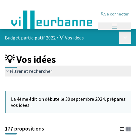
Se connecter
Menu princi
Menu p
Budget participatif 2022
/
💡 Vos idées
💡 Vos idées
Filtrer et rechercher
Passer la carte
Leaflet
|
©
OpenStreetMap
contributors
L'élément suivant est une carte qui présente les éléments de cet
+
La 4ème édition débute le 30 septembre 2024, préparez
−
vos idées !
177 propositions