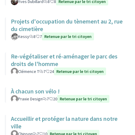
Yves Dubillard
8
8
Retenue par le tri citoyen
Projets d'occupation du tènement au 2, rue
du cimetière
Kessy
8
7
Retenue par le tri citoyen
Re-végétaliser et ré-aménager le parc des
droits de l'homme
Clémence T
7
24
Retenue par le tri citoyen
À chacun son vélo !
Praxie Design
7
20
Retenue par le tri citoyen
Accueillir et protéger la nature dans notre
ville
Chipson
7
10
Retenue par le tri citoyen