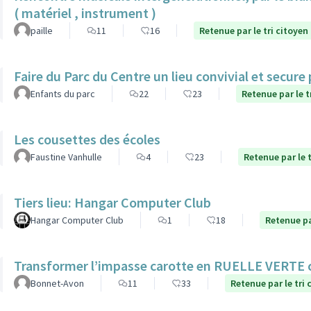
( matériel , instrument )
paille
11
16
Retenue par le tri citoyen
Faire du Parc du Centre un lieu convivial et secure
Enfants du parc
22
23
Retenue par le t
Les cousettes des écoles
Faustine Vanhulle
4
23
Retenue par le t
Tiers lieu: Hangar Computer Club
Hangar Computer Club
1
18
Retenue pa
Transformer l’impasse carotte en RUELLE VERTE
Bonnet-Avon
11
33
Retenue par le tri 