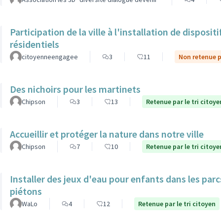
Participation de la ville à l'installation de dispos
résidentiels
citoyenneengagee
3
11
Non retenue pa
Des nichoirs pour les martinets
Chipson
3
13
Retenue par le tri citoye
Accueillir et protéger la nature dans notre ville
Chipson
7
10
Retenue par le tri citoye
Installer des jeux d'eau pour enfants dans les par
piétons
WaLo
4
12
Retenue par le tri citoyen