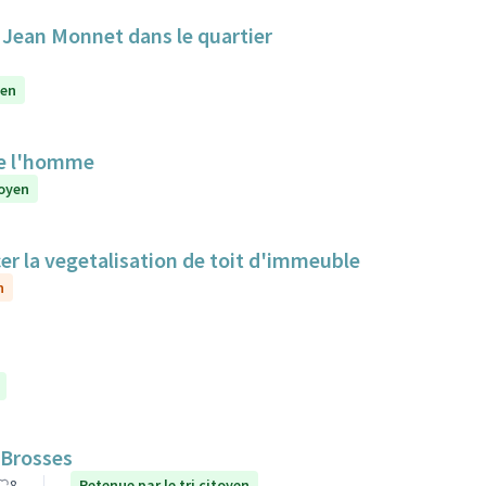
e Jean Monnet dans le quartier
yen
de l'homme
toyen
cer la vegetalisation de toit d'immeuble
n
 Brosses
8
Retenue par le tri citoyen