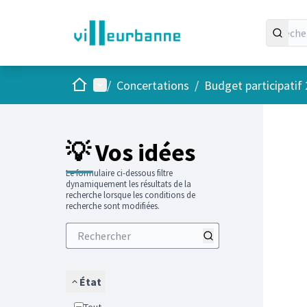
Accueil
Menu principal
/
Concertations
/
Budget participatif
Passer
L'élément
+
−
💡 Vos idées
Le formulaire ci-dessous filtre
dynamiquement les résultats de la
recherche lorsque les conditions de
recherche sont modifiées.
État