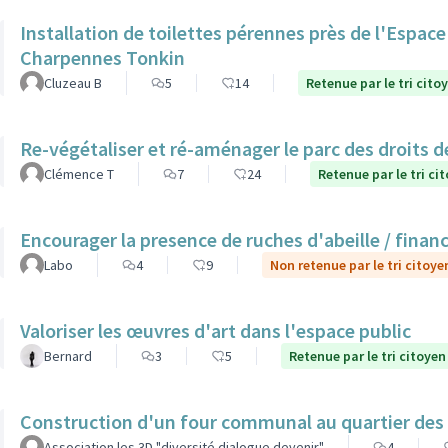
Installation de toilettes pérennes près de l'Espac
Charpennes Tonkin
Cluzeau B
5
14
Retenue par le tri cito
Re-végétaliser et ré-aménager le parc des droits 
Clémence T
7
24
Retenue par le tri ci
Encourager la presence de ruches d'abeille / finan
Labo
4
9
Non retenue par le tri citoye
Valoriser les œuvres d'art dans l'espace public
Bernard
3
5
Retenue par le tri citoyen
Construction d'un four communal au quartier des
Association les 3D "diversité dialogue devenir"
4