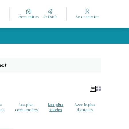
Rencontres
Activité
Se connecter
Leaflet
|
©
OpenStreetMap
contributors
e des points de carte. L'élément peut être utilisé avec un lecteur
es !
us
Les plus
Les plus
Avec le plus
ues
commentées
suivies
d'auteurs