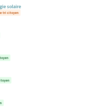
gie solaire
e tri citoyen
itoyen
citoyen
en