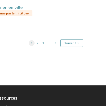
ien en ville
nue par le tri citoyen
1
2
3
…
8
Suivant
ssources