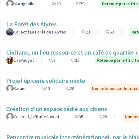
Martignolles
20
79
Retenue par le tri 
La Forêt des Alytes
Collectif La Forêt des Alytes
23
63
Ret
Civitano, un lieu ressource et un café de quartier c
LisaPauget
3
25
Retenue par le tri cit
Projet épicerie solidaire mixte
Karami
13
20
Non retenue par le tri ci
Création d'un espace dédié aux chiens
Collectif_LaTruffeAuVent
35
29
Non ret
Rencontre musicale intergénérationnel, par le biais