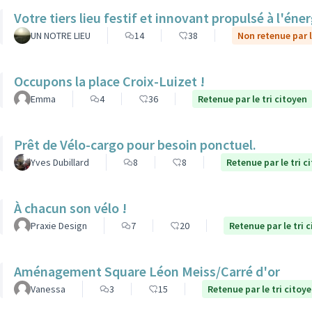
Votre tiers lieu festif et innovant propulsé à l'éner
UN NOTRE LIEU
14
38
Non retenue par l
Occupons la place Croix-Luizet !
Emma
4
36
Retenue par le tri citoyen
Prêt de Vélo-cargo pour besoin ponctuel.
Yves Dubillard
8
8
Retenue par le tri c
À chacun son vélo !
Praxie Design
7
20
Retenue par le tri 
Aménagement Square Léon Meiss/Carré d'or
Vanessa
3
15
Retenue par le tri citoy