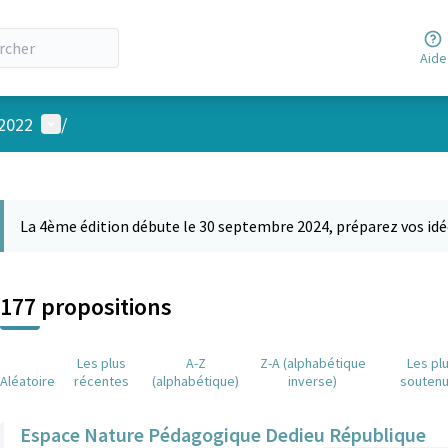
Aide
Menu utilisateur
 2022
/
 la carte
 suivant est une carte qui présente les éléments de cette page comm
La 4ème édition débute le 30 septembre 2024, préparez vos idé
177 propositions
Les plus
A-Z
Z-A (alphabétique
Les pl
Aléatoire
récentes
(alphabétique)
inverse)
souten
Espace Nature Pédagogique Dedieu République