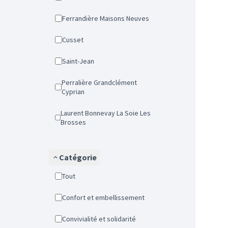
Ferrandière Maisons Neuves
Cusset
Saint-Jean
Perralière Grandclément
Cyprian
Laurent Bonnevay La Soie Les
Brosses
Catégorie
Tout
Confort et embellissement
Convivialité et solidarité