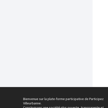
Bienvenue sur la plate-forme participative de Participez
Villeurbanne.
Construisons une société plus ouverte, transparente et