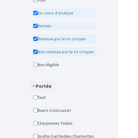
Tout
En cours d’analyse
Retirée
Retenue par le tri citoyen
Non retenue par le tri citoyen
Non éligible
Portée
Tout
Buers Croix-Luizet
Charpennes Tonkin
Gratte-Ciel Dedieu Charmettes