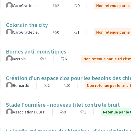
CaroGratteciel
2
0
Non retenue par le 
Colors in the city
CaroGratteciel
0
1
Non retenue par le 
Bornes anti-moustiques
avcrois
2
6
Non retenue par le tri cit
Création d'un espace clos pour les besoins des ch
Bernardd
2
0
Non retenue par le tri c
Stade Fournière - nouveau filet contre le bruit
Association FCDFP
0
1
Retenue par le 