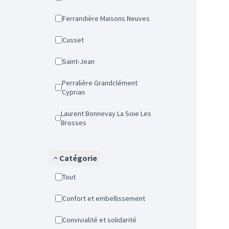
Ferrandière Maisons Neuves
Cusset
Saint-Jean
Perralière Grandclément
Cyprian
Laurent Bonnevay La Soie Les
Brosses
Catégorie
Tout
Confort et embellissement
Convivialité et solidarité