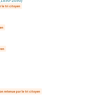
 (1850-2050)
 le tri citoyen
yen
yen
on retenue par le tri citoyen