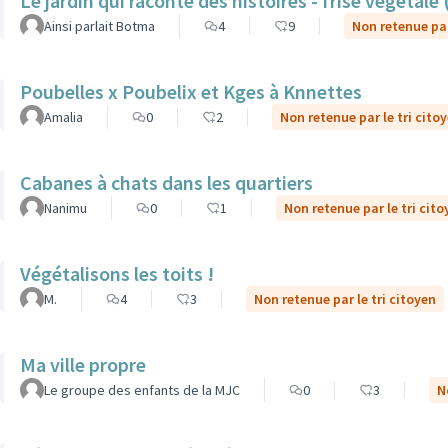
Le jardin qui raconte des histoires - frise végétale
Ainsi parlait Botma
4
9
Non retenue par
Poubelles x Poubelix et Kges à Knnettes
Amalia
0
2
Non retenue par le tri cito
Cabanes à chats dans les quartiers
Nanimu
0
1
Non retenue par le tri cito
Végétalisons les toits !
M.
4
3
Non retenue par le tri citoyen
Ma ville propre
Le groupe des enfants de la MJC
0
3
N