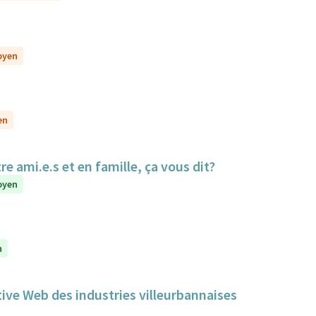
toyen
en
re ami.e.s et en famille, ça vous dit?
toyen
n
tive Web des industries villeurbannaises