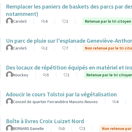
Remplacer les paniers de baskets des parcs par de
notamment)
CaroleS
4
2
Retenue par le tri citoyen
Un parc de pluie sur l'esplanade Geneviève-Antho
CaroleS
2
7
Non retenue par le tri cit
Des locaux de répétition équipés en matériel et in
Nouckey
5
1
Retenue par le tri citoye
Adoucir le cours Tolstoi par la végétalisation
Conseil de quartier Ferrandière Maisons Neuves
4
Boîte à livres Croix Luizet Nord
BERNARD Danielle
0
3
Non retenue par 