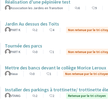
Réalisation d'une pépinière test
Association les Jardins en Transition
6
9
Jardin Au dessus des Toits
PART K
2
4
Non retenue par le tri cito
Tournée des parcs
PART K
0
1
Non retenue par le tri cito
Mettre des bancs devant le collège Morice Leroux
Haua
0
1
Non retenue par le tri citoye
Installer des parkings à trottinette/ trottinette él
VTAING
2
2
Retenue par le tri citoyen