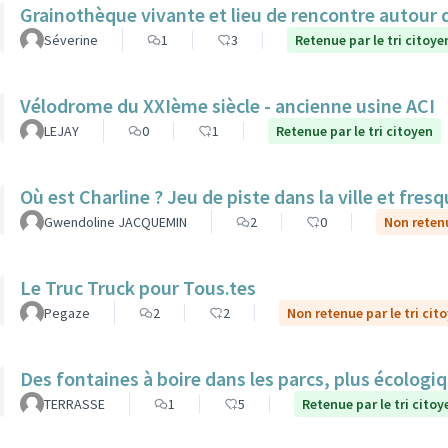
Grainothèque vivante et lieu de rencontre autour 
Séverine
1
3
Retenue par le tri citoye
Vélodrome du XXIème siècle - ancienne usine ACI
LEJAY
0
1
Retenue par le tri citoyen
Où est Charline ? Jeu de piste dans la ville et fre
Gwendoline JACQUEMIN
2
0
Non retenu
Le Truc Truck pour Tous.tes
Pegaze
2
2
Non retenue par le tri cit
Des fontaines à boire dans les parcs, plus écolog
TERRASSE
1
5
Retenue par le tri citoy