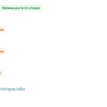
Retenue par le tri citoyen
yen
yen
n
ectrique/vélo