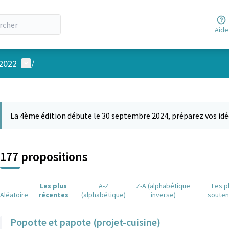
Aide
Menu utilisateur
 2022
/
 la carte
 suivant est une carte qui présente les éléments de cette page comm
La 4ème édition débute le 30 septembre 2024, préparez vos idé
177 propositions
Les plus
A-Z
Z-A (alphabétique
Les p
Aléatoire
récentes
(alphabétique)
inverse)
soute
Popotte et papote (projet-cuisine)