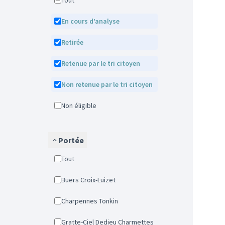
Tout
En cours d’analyse
Retirée
Retenue par le tri citoyen
Non retenue par le tri citoyen
Non éligible
Portée
Tout
Buers Croix-Luizet
Charpennes Tonkin
Gratte-Ciel Dedieu Charmettes