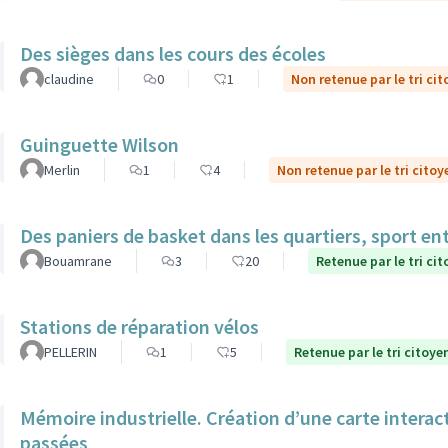
Des sièges dans les cours des écoles
claudine
0
1
Non retenue par le tri ci
Guinguette Wilson
Merlin
1
4
Non retenue par le tri citoy
Des paniers de basket dans les quartiers, sport ent
Bouamrane
3
20
Retenue par le tri ci
Stations de réparation vélos
PELLERIN
1
5
Retenue par le tri citoye
Mémoire industrielle. Création d’une carte interac
passées