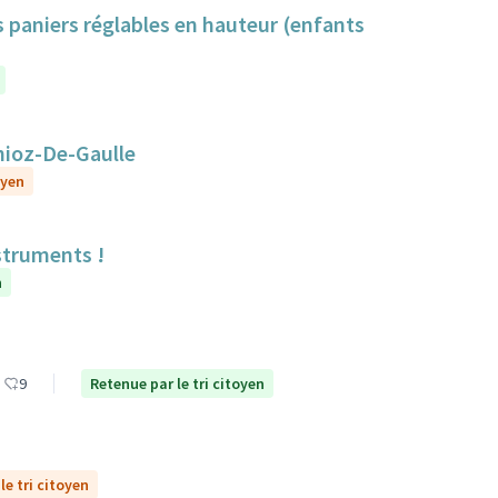
s paniers réglables en hauteur (enfants
nioz-De-Gaulle
oyen
struments !
n
9
Retenue par le tri citoyen
le tri citoyen