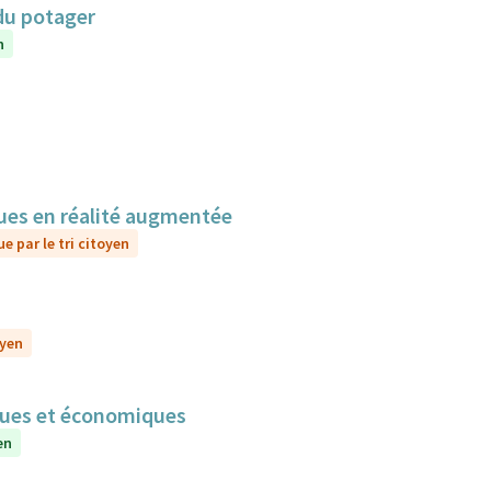
du potager
n
sques en réalité augmentée
e par le tri citoyen
oyen
iques et économiques
en