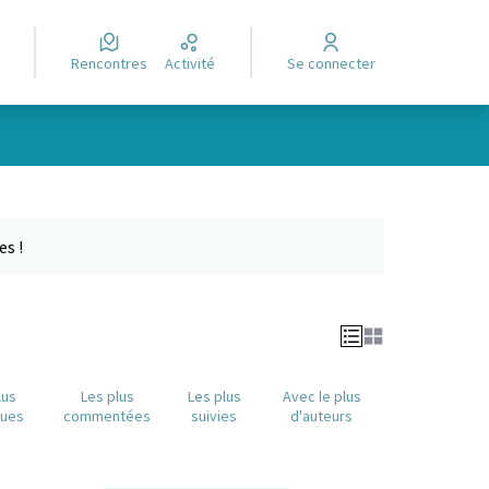
Rencontres
Activité
Se connecter
Leaflet
|
©
OpenStreetMap
contributors
e des points de carte. L'élément peut être utilisé avec un lecteur
es !
lus
Les plus
Les plus
Avec le plus
nues
commentées
suivies
d'auteurs