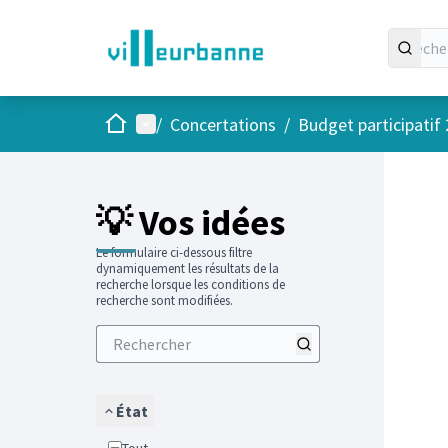
Accueil
Menu principal
/
Concertations
/
Budget participatif
Passer
L'élément
+
−
💡 Vos idées
Le formulaire ci-dessous filtre
dynamiquement les résultats de la
recherche lorsque les conditions de
recherche sont modifiées.
État