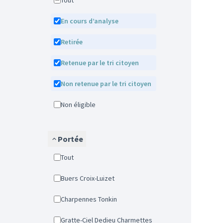
Tout
En cours d’analyse
Retirée
Retenue par le tri citoyen
Non retenue par le tri citoyen
Non éligible
Portée
Tout
Buers Croix-Luizet
Charpennes Tonkin
Gratte-Ciel Dedieu Charmettes