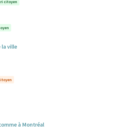
ri citoyen
itoyen
la ville
citoyen
 comme à Montréal