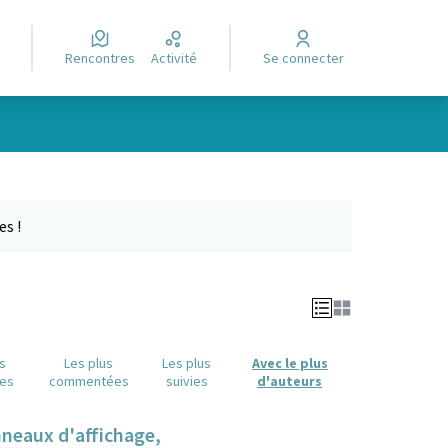
Rencontres
Activité
Se connecter
Leaflet
|
©
OpenStreetMap
contributors
e des points de carte. L'élément peut être utilisé avec un lecteur
es !
us
Les plus
Les plus
Avec le plus
es
commentées
suivies
d'auteurs
anneaux d'affichage,