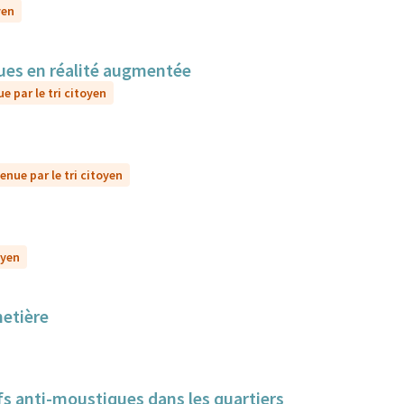
yen
sques en réalité augmentée
e par le tri citoyen
enue par le tri citoyen
oyen
metière
itifs anti-moustiques dans les quartiers