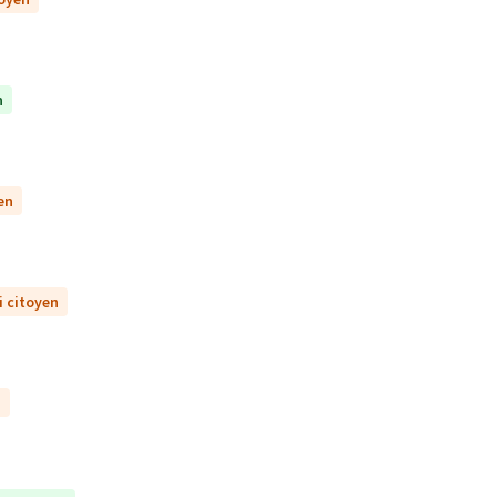
n
en
i citoyen
n