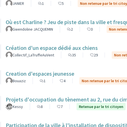
JANIER
1
5
Non retenue par le tri cito
Où est Charline ? Jeu de piste dans la ville et fre
Gwendoline JACQUEMIN
2
0
Non retenu
Création d'un espace dédié aux chiens
Collectif_LaTruffeAuVent
35
29
Non ret
Creation d'espaces jeunesse
Bouaziz
1
4
Non retenue par le tri cit
Projets d'occupation du tènement au 2, rue du ci
Kessy
8
7
Retenue par le tri citoyen
Participation de la ville à l'installation de dispos