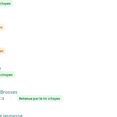
citoyen
en
yen
e
 citoyen
 Brosses
8
Retenue par le tri citoyen
le jeunesse