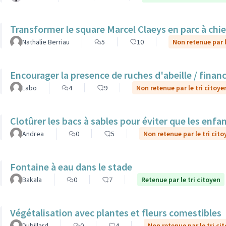
Transformer le square Marcel Claeys en parc à chi
Nathalie Berriau
5
10
Non retenue par l
Encourager la presence de ruches d'abeille / finan
Labo
4
9
Non retenue par le tri citoye
Clotûrer les bacs à sables pour éviter que les enfa
Andrea
0
5
Non retenue par le tri cito
Fontaine à eau dans le stade
Bakala
0
7
Retenue par le tri citoyen
Végétalisation avec plantes et fleurs comestibles
Dubillard
0
4
Non retenue par le tri ci