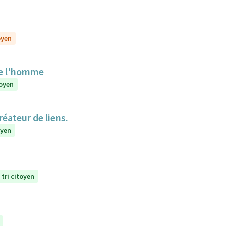
oyen
de l'homme
toyen
réateur de liens.
oyen
 tri citoyen