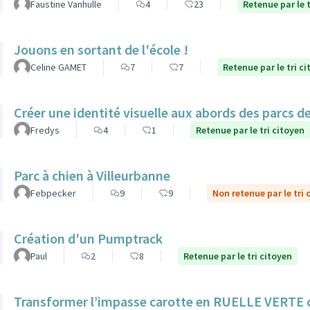
Faustine Vanhulle
4
23
Retenue par le t
Jouons en sortant de l'école !
Celine GAMET
7
7
Retenue par le tri c
Créer une identité visuelle aux abords des parcs de 
Fredys
4
1
Retenue par le tri citoyen
Parc à chien à Villeurbanne
Febpecker
9
9
Non retenue par le tri 
Création d'un Pumptrack
Paul
2
8
Retenue par le tri citoyen
Transformer l’impasse carotte en RUELLE VERTE