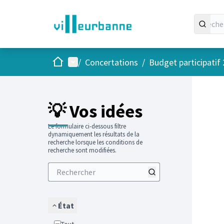
Accueil
Menu principal
/
Concertations
/
Budget participatif
Passer
L'élément
+
−
💡 Vos idées
Le formulaire ci-dessous filtre
dynamiquement les résultats de la
recherche lorsque les conditions de
recherche sont modifiées.
État