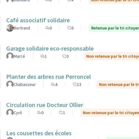
Café associatif solidaire
Bertrand
0
6
Retenue par le tri citoye
Garage solidaire eco-responsable
Marcé
1
0
Non retenue par le tri citoy
Planter des arbres rue Perroncel
Chabasseur
4
13
Non retenue par le tr
Circulation rue Docteur Ollier
Cyril
0
1
Non retenue par le tri citoye
Les cousettes des écoles