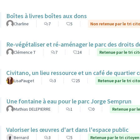
Boîtes à livres boîtes aux dons
Charline
7
5
Non retenue par le tri cit
Re-végétaliser et ré-aménager le parc des droits 
Clémence T
7
24
Retenue par le tri ci
Civitano, un lieu ressource et un café de quartier c
LisaPauget
3
25
Retenue par le tri cit
Une fontaine à eau pour le parc Jorge Semprun
Mathias DELEPIERRE
1
0
Retenue par le
Valoriser les œuvres d'art dans l'espace public
Bernard
3
5
Retenue par le tri citoyen