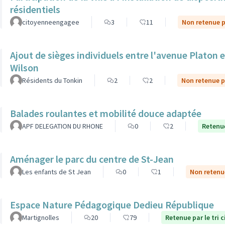
résidentiels
citoyenneengagee
3
11
Non retenue pa
Ajout de sièges individuels entre l'avenue Platon et
Wilson
Résidents du Tonkin
2
2
Non retenue pa
Balades roulantes et mobilité douce adaptée
APF DELEGATION DU RHONE
0
2
Retenue
Aménager le parc du centre de St-Jean
Les enfants de St Jean
0
1
Non retenue
Espace Nature Pédagogique Dedieu République
Martignolles
20
79
Retenue par le tri 