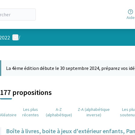
Aide
Menu utilisateur
 2022
/
 la carte
 suivant est une carte qui présente les éléments de cette page comm
La 4ème édition débute le 30 septembre 2024, préparez vos idé
177 propositions
Les plus
A-Z
Z-A (alphabétique
Les pl
Aléatoire
récentes
(alphabétique)
inverse)
soutenu
Boîte à livres, boite à jeux d'extérieur enfants, P