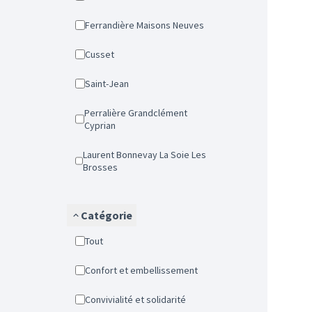
Ferrandière Maisons Neuves
Cusset
Saint-Jean
Perralière Grandclément
Cyprian
Laurent Bonnevay La Soie Les
Brosses
Catégorie
Tout
Confort et embellissement
Convivialité et solidarité