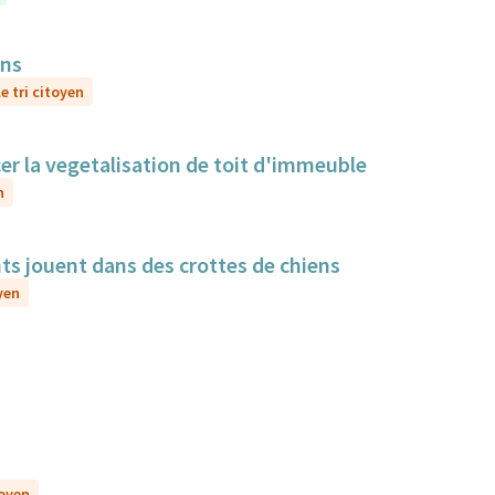
ens
e tri citoyen
cer la vegetalisation de toit d'immeuble
n
nts jouent dans des crottes de chiens
yen
toyen