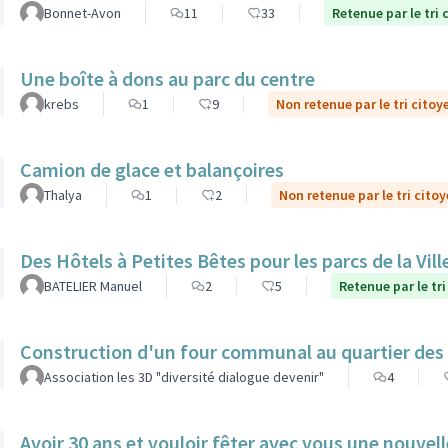
Bonnet-Avon
11
33
Retenue par le tri 
Une boîte à dons au parc du centre
krebs
1
9
Non retenue par le tri citoy
Camion de glace et balançoires
Thalya
1
2
Non retenue par le tri cito
Des Hôtels à Petites Bêtes pour les parcs de la Vill
BATELIER Manuel
2
5
Retenue par le tri
Construction d'un four communal au quartier des
Association les 3D "diversité dialogue devenir"
4
Avoir 30 ans et vouloir fêter avec vous une nouvel