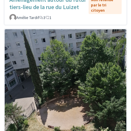
par le tri
tiers-lieu de la rue du Luizet
citoyen
Amélie Tardif
3
1