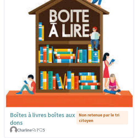
Boîtes à livres boîtes aux
Non retenue par le tri
citoyen
dons
Charline
7
5