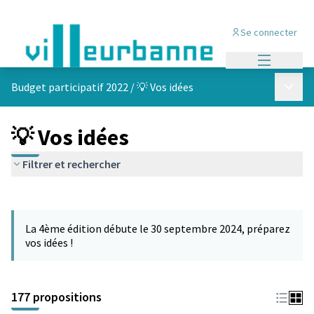
Se connecter
Menu princi
Menu p
Budget participatif 2022
/
💡 Vos idées
💡 Vos idées
Filtrer et rechercher
Passer la carte
Leaflet
|
©
OpenStreetMap
contributors
L'élément suivant est une carte qui présente les éléments de cet
+
La 4ème édition débute le 30 septembre 2024, préparez
−
vos idées !
177 propositions