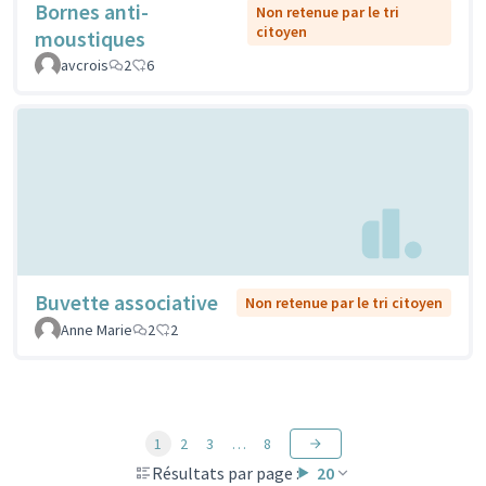
Bornes anti-
Non retenue par le tri
citoyen
moustiques
avcrois
2
6
Buvette associative
Non retenue par le tri citoyen
Anne Marie
2
2
1
2
3
…
8
Résultats par page :
20