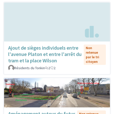
Ajout de sièges individuels entre
Non
retenue
l'avenue Platon et entre l'arrêt du
par le tri
tram et la place Wilson
citoyen
Résidents du Tonkin
2
2
Aménagement autour du futur
Non retenue