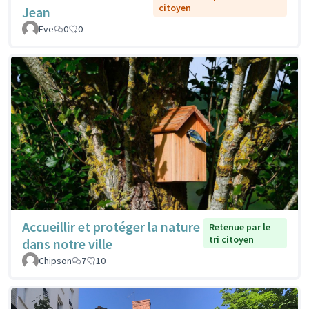
citoyen
Jean
Eve
0
0
Accueillir et protéger la nature
Retenue par le
tri citoyen
dans notre ville
Chipson
7
10