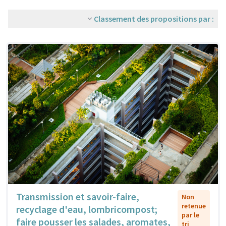
Classement des propositions par :
Transmission et savoir-faire,
Non
retenue
recyclage d'eau, lombricompost;
par le
faire pousser les salades, aromates,
tri