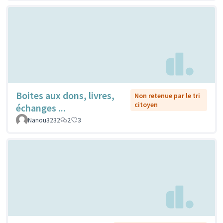
Boites aux dons, livres,
Non retenue par le tri
citoyen
échanges ...
Nanou3232
2
3