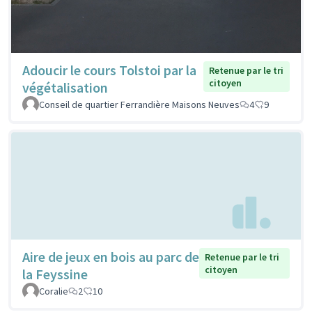
Adoucir le cours Tolstoi par la
Retenue par le tri
citoyen
végétalisation
Conseil de quartier Ferrandière Maisons Neuves
4
9
Aire de jeux en bois au parc de
Retenue par le tri
citoyen
la Feyssine
Coralie
2
10