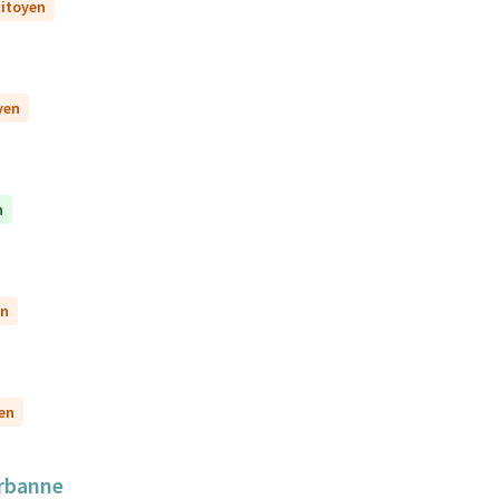
citoyen
yen
n
en
yen
urbanne