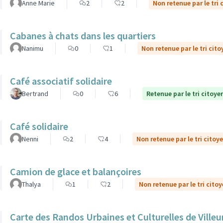
Anne Marie
2
2
Non retenue par le tri 
Cabanes à chats dans les quartiers
Nanimu
0
1
Non retenue par le tri cito
Café associatif solidaire
Bertrand
0
6
Retenue par le tri citoye
Café solidaire
Nenni
2
4
Non retenue par le tri citoy
Camion de glace et balançoires
Thalya
1
2
Non retenue par le tri cito
Carte des Randos Urbaines et Culturelles de Ville