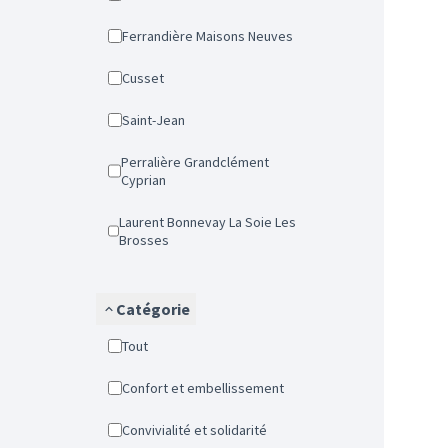
Ferrandière Maisons Neuves
Cusset
Saint-Jean
Perralière Grandclément
Cyprian
Laurent Bonnevay La Soie Les
Brosses
Catégorie
Tout
Confort et embellissement
Convivialité et solidarité