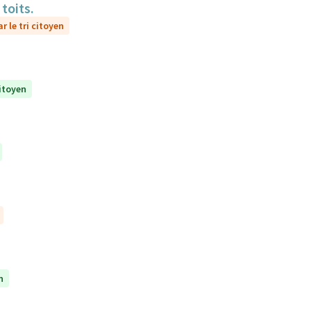
toits.
r le tri citoyen
citoyen
n