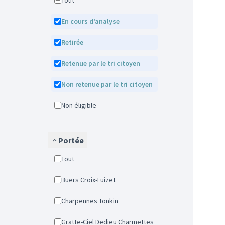
Tout
En cours d’analyse
Retirée
Retenue par le tri citoyen
Non retenue par le tri citoyen
Non éligible
Portée
Tout
Buers Croix-Luizet
Charpennes Tonkin
Gratte-Ciel Dedieu Charmettes