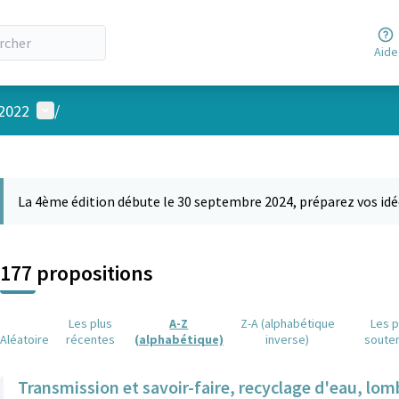
Aide
Menu utilisateur
 2022
/
 la carte
 suivant est une carte qui présente les éléments de cette page comm
La 4ème édition débute le 30 septembre 2024, préparez vos idé
177 propositions
Les plus
A-Z
Z-A (alphabétique
Les p
Aléatoire
récentes
(alphabétique)
inverse)
soute
Transmission et savoir-faire, recyclage d'eau, lom