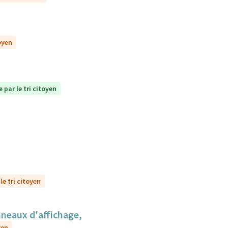
oyen
 par le tri citoyen
le tri citoyen
anneaux d'affichage,
yen