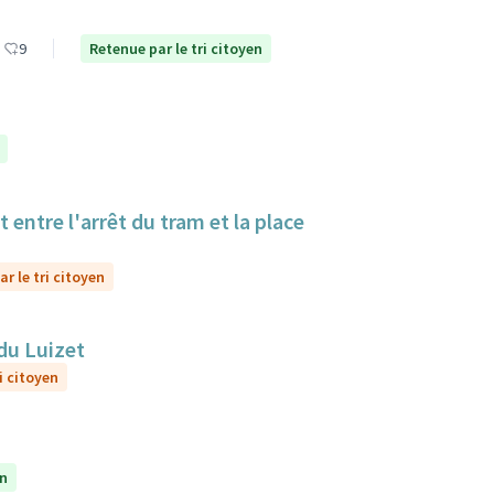
9
Retenue par le tri citoyen
 entre l'arrêt du tram et la place
r le tri citoyen
du Luizet
i citoyen
en