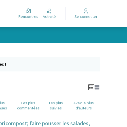
Rencontres
Activité
Se connecter
Leaflet
|
©
OpenStreetMap
contributors
e des points de carte. L'élément peut être utilisé avec un lecteur
es !
lus
Les plus
Les plus
Avec le plus
nues
commentées
suivies
d'auteurs
bricompost; faire pousser les salades,