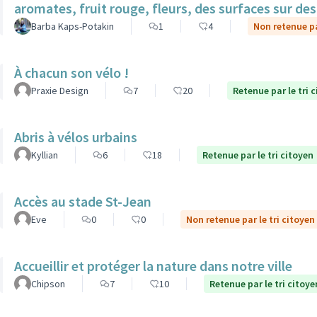
aromates, fruit rouge, fleurs, des surfaces sur des 
Barba Kaps-Potakin
1
4
Non retenue pa
À chacun son vélo !
Praxie Design
7
20
Retenue par le tri 
Abris à vélos urbains
Kyllian
6
18
Retenue par le tri citoyen
Accès au stade St-Jean
Eve
0
0
Non retenue par le tri citoyen
Accueillir et protéger la nature dans notre ville
Chipson
7
10
Retenue par le tri citoye