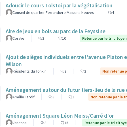
Adoucir le cours Tolstoi par la végétalisation
Conseil de quartier Ferrandière Maisons Neuves
4
Aire de jeux en bois au parc de la Feyssine
Coralie
2
10
Retenue par le tri citoyen
Ajout de sièges individuels entre l'avenue Platon et
Wilson
Résidents du Tonkin
2
2
Non retenue pa
Aménagement autour du futur tiers-lieu de la rue 
Amélie Tardif
3
1
Non retenue par le tr
Aménagement Square Léon Meiss/Carré d'or
Vanessa
3
15
Retenue par le tri citoy