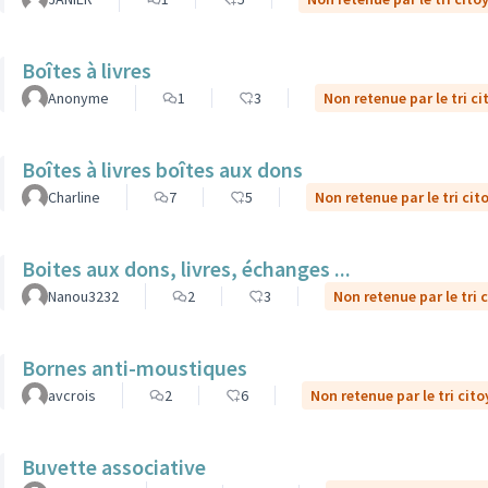
Boîtes à livres
Anonyme
1
3
Non retenue par le tri c
Boîtes à livres boîtes aux dons
Charline
7
5
Non retenue par le tri cit
Boites aux dons, livres, échanges ...
Nanou3232
2
3
Non retenue par le tri 
Bornes anti-moustiques
avcrois
2
6
Non retenue par le tri cit
Buvette associative