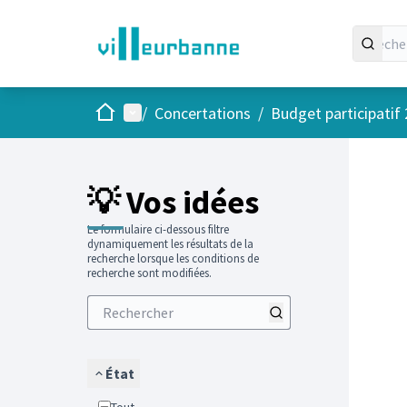
Accueil
Menu principal
/
Concertations
/
Budget participatif
Passer
L'élément
+
−
💡 Vos idées
Le formulaire ci-dessous filtre
dynamiquement les résultats de la
recherche lorsque les conditions de
recherche sont modifiées.
État