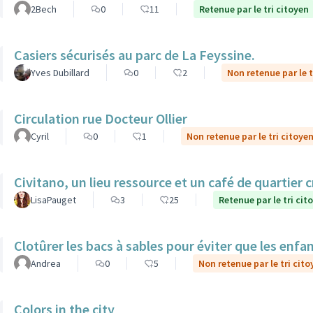
2Bech
0
11
Retenue par le tri citoyen
Casiers sécurisés au parc de La Feyssine.
Yves Dubillard
0
2
Non retenue par le t
Circulation rue Docteur Ollier
Cyril
0
1
Non retenue par le tri citoye
Civitano, un lieu ressource et un café de quartier c
LisaPauget
3
25
Retenue par le tri cit
Clotûrer les bacs à sables pour éviter que les enfa
Andrea
0
5
Non retenue par le tri cito
Colors in the city