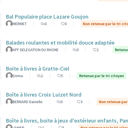
Bal Populaire place Lazare Goujon
MERMET
0
0
Non retenue par le tri cit
Balades roulantes et mobilité douce adaptée
APF DELEGATION DU RHONE
0
2
Retenue
Boite à livres à Gratte-Ciel
Emma
2
5
Retenue par le tri citoyen
Boîte à livres Croix Luizet Nord
BERNARD Danielle
0
3
Non retenue par 
Boîte à livres, boite à jeux d'extérieur enfants, P
JANIER
1
5
Non retenue par le tri cito