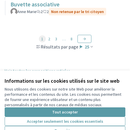
Buvette associative
Anne Marie
2
2
Non retenue par le tri citoyen
1
2
3
…
8
Résultats par page :
25
Voir toutes les propositions retirées
Informations sur les cookies utilisés sur le site web
Nous utilisons des cookies sur notre site Web pour améliorer la
Conditions d'utilisation
performance et les contenus du site. Les cookies nous permettent
Paramètres des cookies
de fournir une expérience utilisateur et un contenu plus
Participez Villeurbanne sur X
Participez Villeurbanne sur Facebook
Participez Villeurbanne sur Instagram
Participez Villeurbanne sur YouTube
personnalisés à partir de nos canaux de médias sociaux.
(Lien externe)
(Lien externe)
(Lien externe)
(Lien externe)
Tout accepter
Accepter seulement les cookies essentiels
Licence Cre
(Lien extern