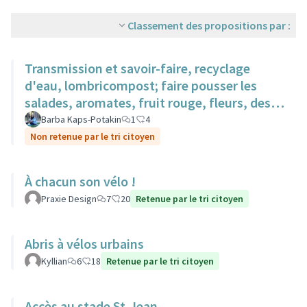
Classement des propositions par :
Transmission et savoir-faire, recyclage
d'eau, lombricompost; faire pousser les
salades, aromates, fruit rouge, fleurs, des
surfaces sur des toits.
Barba Kaps-Potakin
1
4
Non retenue par le tri citoyen
À chacun son vélo !
Praxie Design
7
20
Retenue par le tri citoyen
Abris à vélos urbains
Kyllian
6
18
Retenue par le tri citoyen
Accès au stade St-Jean