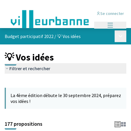
Se connecter
Menu princi
Menu p
Budget participatif 2022
/
💡 Vos idées
💡 Vos idées
Filtrer et rechercher
Passer la carte
Leaflet
|
©
OpenStreetMap
contributors
L'élément suivant est une carte qui présente les éléments de cet
+
La 4ème édition débute le 30 septembre 2024, préparez
−
vos idées !
177 propositions