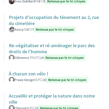
Yves Dubillard
8
8
Retenue par le tri citoyen
Projets d'occupation du tènement au 2, rue
du cimetière
Kessy
8
7
Retenue par le tri citoyen
Re-végétaliser et ré-aménager le parc des
droits de l'homme
Clémence T
7
24
Retenue par le tri citoyen
À chacun son vélo !
Praxie Design
7
20
Retenue par le tri citoyen
Accueillir et protéger la nature dans notre
ville
Chipson
7
10
Retenue par le tri citoyen