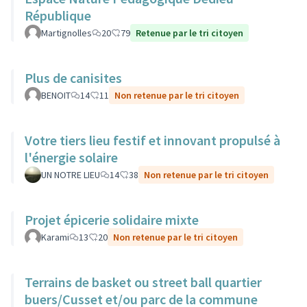
République
Martignolles
20
79
Retenue par le tri citoyen
Plus de canisites
BENOIT
14
11
Non retenue par le tri citoyen
Votre tiers lieu festif et innovant propulsé à
l'énergie solaire
UN NOTRE LIEU
14
38
Non retenue par le tri citoyen
Projet épicerie solidaire mixte
Karami
13
20
Non retenue par le tri citoyen
Terrains de basket ou street ball quartier
buers/Cusset et/ou parc de la commune