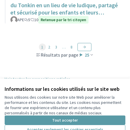
du Tonkin en un lieu de vie ludique, partagé
et sécurisé pour les enfants et leurs
familles.
APE
5
10
Retenue par le tri citoyen
1
2
3
…
8
Résultats par page :
25
Voir toutes les propositions retirées
Informations sur les cookies utilisés sur le site web
Nous utilisons des cookies sur notre site Web pour améliorer la
Conditions d'utilisation
performance et les contenus du site. Les cookies nous permettent
Paramètres des cookies
de fournir une expérience utilisateur et un contenu plus
Participez Villeurbanne sur X
Participez Villeurbanne sur Facebook
Participez Villeurbanne sur Instagram
Participez Villeurbanne sur YouTube
personnalisés à partir de nos canaux de médias sociaux.
(Lien externe)
(Lien externe)
(Lien externe)
(Lien externe)
Tout accepter
Accepter seulement les cookies essentiels