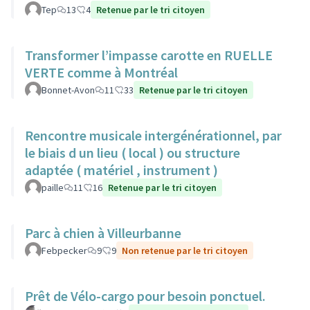
Tep
13
4
Retenue par le tri citoyen
Transformer l’impasse carotte en RUELLE
VERTE comme à Montréal
Bonnet-Avon
11
33
Retenue par le tri citoyen
Rencontre musicale intergénérationnel, par
le biais d un lieu ( local ) ou structure
adaptée ( matériel , instrument )
paille
11
16
Retenue par le tri citoyen
Parc à chien à Villeurbanne
Febpecker
9
9
Non retenue par le tri citoyen
Prêt de Vélo-cargo pour besoin ponctuel.