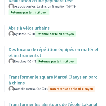
Réalisation d'une pépinière test
Association les Jardins en Transition
6
9
Retenue par le tri citoyen
Abris à vélos urbains
Kyllian
6
18
Retenue par le tri citoyen
Des locaux de répétition équipés en matériel
et instruments !
Nouckey
5
1
Retenue par le tri citoyen
Transformer le square Marcel Claeys en parc
à chiens
Nathalie Berriau
5
10
Non retenue par le tri citoyen
Transformer les alentours de l’école Lakanal