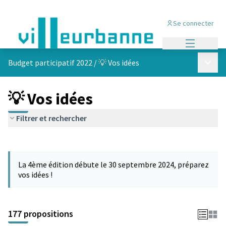
Se connecter
Menu princi
Menu p
Budget participatif 2022
/
💡 Vos idées
💡 Vos idées
Filtrer et rechercher
Passer la carte
Leaflet
|
©
OpenStreetMap
contributors
L'élément suivant est une carte qui présente les éléments de cet
+
La 4ème édition débute le 30 septembre 2024, préparez
−
vos idées !
177 propositions