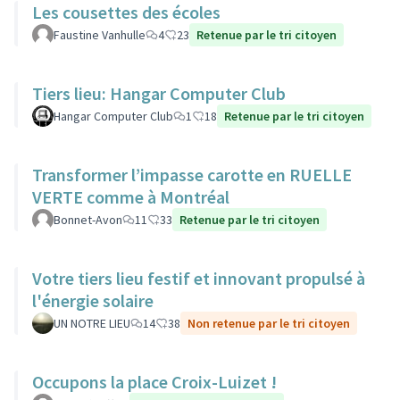
Les cousettes des écoles
Faustine Vanhulle
4
23
Retenue par le tri citoyen
Tiers lieu: Hangar Computer Club
Hangar Computer Club
1
18
Retenue par le tri citoyen
Transformer l’impasse carotte en RUELLE
VERTE comme à Montréal
Bonnet-Avon
11
33
Retenue par le tri citoyen
Votre tiers lieu festif et innovant propulsé à
l'énergie solaire
UN NOTRE LIEU
14
38
Non retenue par le tri citoyen
Occupons la place Croix-Luizet !