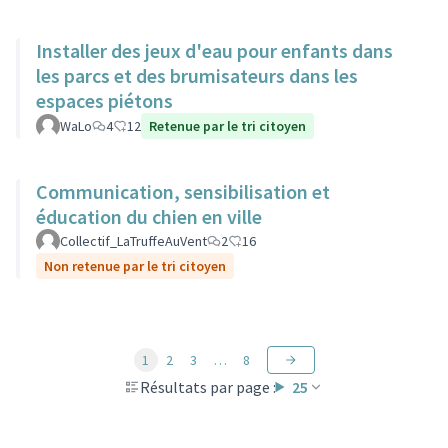
Installer des jeux d'eau pour enfants dans
les parcs et des brumisateurs dans les
espaces piétons
WaLo
4
12
Retenue par le tri citoyen
Communication, sensibilisation et
éducation du chien en ville
Collectif_LaTruffeAuVent
2
16
Non retenue par le tri citoyen
1
2
3
…
8
Résultats par page :
25