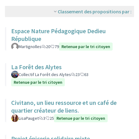
Classement des propositions par :
Espace Nature Pédagogique Dedieu
République
Martignolles
20
79
Retenue par le tri citoyen
La Forêt des Alytes
Collectif La Forêt des Alytes
23
63
Retenue par le tri citoyen
Civitano, un lieu ressource et un café de
quartier créateur de liens.
LisaPauget
3
25
Retenue par le tri citoyen
Projet épicerie solidaire mixte