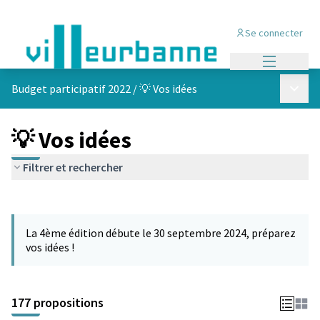
Se connecter
Menu princi
Menu p
Budget participatif 2022
/
💡 Vos idées
💡 Vos idées
Filtrer et rechercher
Passer la carte
Leaflet
|
©
OpenStreetMap
contributors
L'élément suivant est une carte qui présente les éléments de cet
+
La 4ème édition débute le 30 septembre 2024, préparez
−
vos idées !
177 propositions