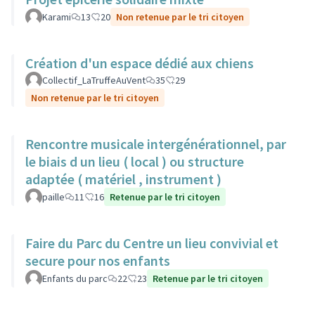
Karami
13
20
Non retenue par le tri citoyen
Création d'un espace dédié aux chiens
Collectif_LaTruffeAuVent
35
29
Non retenue par le tri citoyen
Rencontre musicale intergénérationnel, par
le biais d un lieu ( local ) ou structure
adaptée ( matériel , instrument )
paille
11
16
Retenue par le tri citoyen
Faire du Parc du Centre un lieu convivial et
secure pour nos enfants
Enfants du parc
22
23
Retenue par le tri citoyen