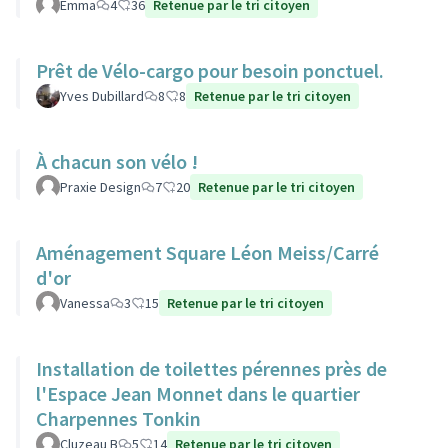
Emma
4
36
Retenue par le tri citoyen
Prêt de Vélo-cargo pour besoin ponctuel.
Yves Dubillard
8
8
Retenue par le tri citoyen
À chacun son vélo !
Praxie Design
7
20
Retenue par le tri citoyen
Aménagement Square Léon Meiss/Carré
d'or
Vanessa
3
15
Retenue par le tri citoyen
Installation de toilettes pérennes près de
l'Espace Jean Monnet dans le quartier
Charpennes Tonkin
Cluzeau B
5
14
Retenue par le tri citoyen