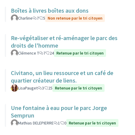
Boîtes à livres boîtes aux dons
Charline
7
5
Non retenue par le tri citoyen
Re-végétaliser et ré-aménager le parc des
droits de l'homme
Clémence T
7
24
Retenue par le tri citoyen
Civitano, un lieu ressource et un café de
quartier créateur de liens.
LisaPauget
3
25
Retenue par le tri citoyen
Une fontaine à eau pour le parc Jorge
Semprun
Mathias DELEPIERRE
1
0
Retenue par le tri citoyen