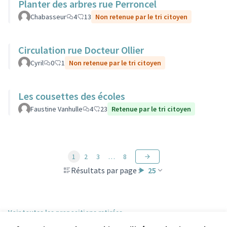
Planter des arbres rue Perroncel
Chabasseur
4
13
Non retenue par le tri citoyen
Circulation rue Docteur Ollier
Cyril
0
1
Non retenue par le tri citoyen
Les cousettes des écoles
Faustine Vanhulle
4
23
Retenue par le tri citoyen
1
2
3
…
8
Résultats par page :
25
Voir toutes les propositions retirées