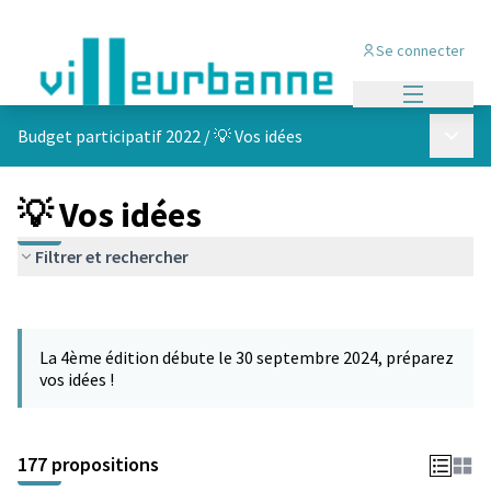
Se connecter
Menu princi
Menu p
Budget participatif 2022
/
💡 Vos idées
💡 Vos idées
Filtrer et rechercher
Passer la carte
Leaflet
|
©
OpenStreetMap
contributors
L'élément suivant est une carte qui présente les éléments de cet
+
La 4ème édition débute le 30 septembre 2024, préparez
−
vos idées !
177 propositions