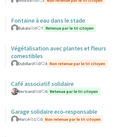
Andrea
0
5
Non retenue par le tri citoyen
Fontaine à eau dans le stade
Bakala
0
7
Retenue par le tri citoyen
Végétalisation avec plantes et fleurs
comestibles
Dubillard
0
4
Non retenue par le tri citoyen
Café associatif solidaire
Bertrand
0
6
Retenue par le tri citoyen
Garage solidaire eco-responsable
Marcé
1
0
Non retenue par le tri citoyen