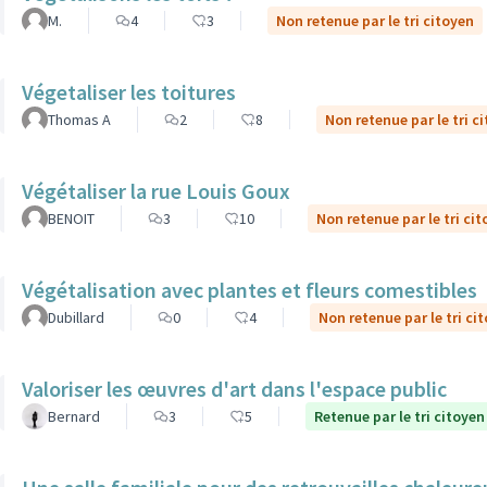
M.
4
3
Non retenue par le tri citoyen
Végetaliser les toitures
Thomas A
2
8
Non retenue par le tri c
Végétaliser la rue Louis Goux
BENOIT
3
10
Non retenue par le tri ci
Végétalisation avec plantes et fleurs comestibles
Dubillard
0
4
Non retenue par le tri ci
Valoriser les œuvres d'art dans l'espace public
Bernard
3
5
Retenue par le tri citoyen