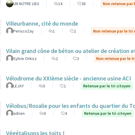
UN NOTRE LIEU
14
38
Non retenue par l
Villeurbanne, cité du monde
PeriscoZay
1
2
Non retenue par le tri
Vilain grand cône de béton ou atelier de création et
Sylvie Orkisz
2
3
Non retenue par le tr
Vélodrome du XXIème siècle - ancienne usine ACI
LEJAY
0
1
Retenue par le tri citoyen
Vélobus/Rosalie pour les enfants du quartier du T
adrien
0
4
Retenue par le tri citoyen
Végétalisons les toits !