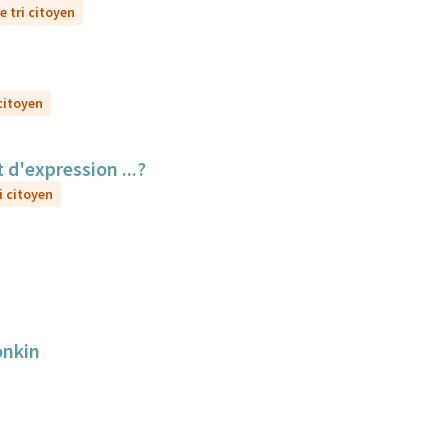
e tri citoyen
 citoyen
 d'expression ...?
i citoyen
onkin