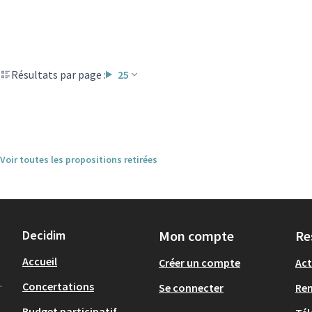
Résultats par page :
25
Voir toutes les propositions retirées
Decidim
Mon compte
Re
Accueil
Créer un compte
Act
.
Concertations
Se connecter
Re
Budget participatif