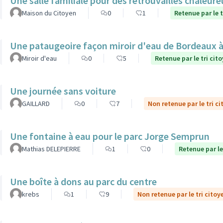
Une salle familiale pour des retrouvailles chaleur
Maison du Citoyen
0
1
Retenue par le t
Une pataugeoire façon miroir d'eau de Bordeaux à
Miroir d'eau
0
5
Retenue par le tri cit
Une journée sans voiture
GAILLARD
0
7
Non retenue par le tri c
Une fontaine à eau pour le parc Jorge Semprun
Mathias DELEPIERRE
1
0
Retenue par le
Une boîte à dons au parc du centre
krebs
1
9
Non retenue par le tri citoy