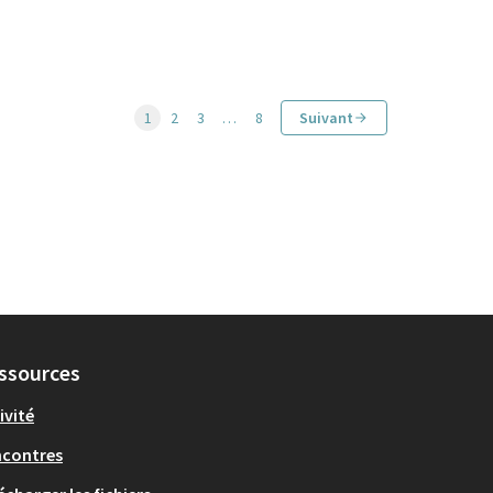
1
2
3
…
8
Suivant
ssources
ivité
ncontres