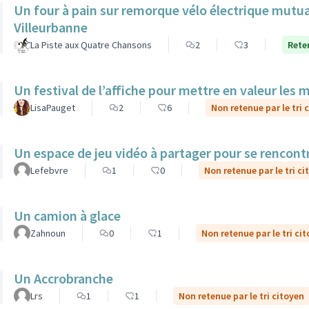
Un four à pain sur remorque vélo électrique mutua
Villeurbanne
La Piste aux Quatre Chansons
2
3
Reten
Un festival de l’affiche pour mettre en valeur les 
LisaPauget
2
6
Non retenue par le tri 
Un espace de jeu vidéo à partager pour se rencont
Lefebvre
1
0
Non retenue par le tri ci
Un camion à glace
Zahnoun
0
1
Non retenue par le tri ci
Un Accrobranche
Lrs
1
1
Non retenue par le tri citoyen