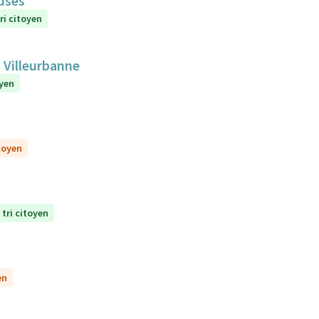
euses
ri citoyen
 Villeurbanne
oyen
itoyen
 tri citoyen
en