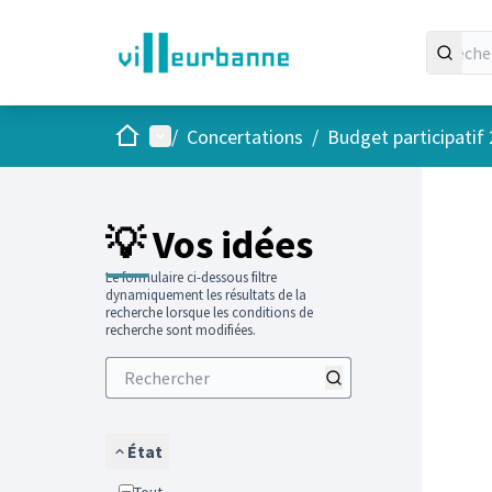
Accueil
Menu principal
/
Concertations
/
Budget participatif
Passer
L'élément
+
−
💡 Vos idées
Le formulaire ci-dessous filtre
dynamiquement les résultats de la
recherche lorsque les conditions de
recherche sont modifiées.
État