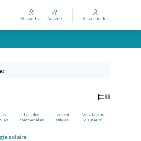
Rencontres
Activité
Se connecter
Leaflet
|
©
OpenStreetMap
contributors
e des points de carte. L'élément peut être utilisé avec un lecteur
es !
plus
Les plus
Les plus
Avec le plus
nues
commentées
suivies
d'auteurs
gie solaire