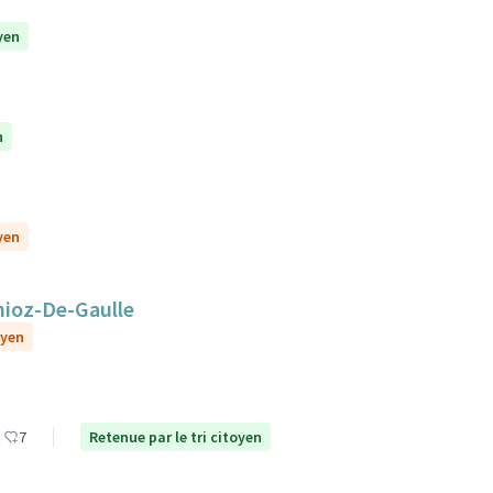
yen
n
yen
nioz-De-Gaulle
oyen
7
Retenue par le tri citoyen