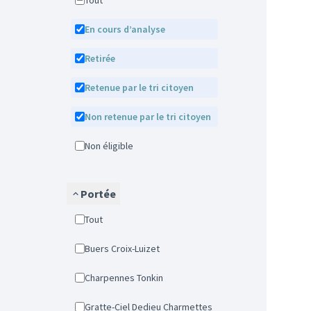
Tout
En cours d’analyse
Retirée
Retenue par le tri citoyen
Non retenue par le tri citoyen
Non éligible
Portée
Tout
Buers Croix-Luizet
Charpennes Tonkin
Gratte-Ciel Dedieu Charmettes