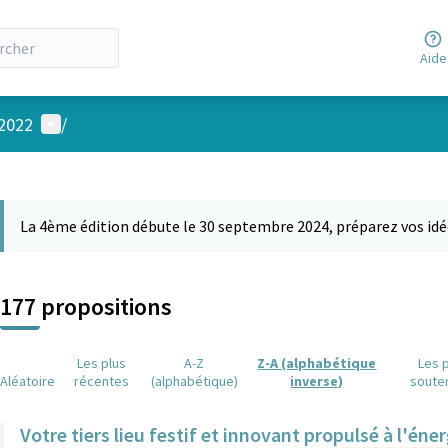
Aide
Menu utilisateur
 2022
/
 la carte
 suivant est une carte qui présente les éléments de cette page comm
La 4ème édition débute le 30 septembre 2024, préparez vos idé
177 propositions
Les plus
A-Z
Z-A (alphabétique
Les 
Aléatoire
récentes
(alphabétique)
inverse)
soute
Votre tiers lieu festif et innovant propulsé à l'éner