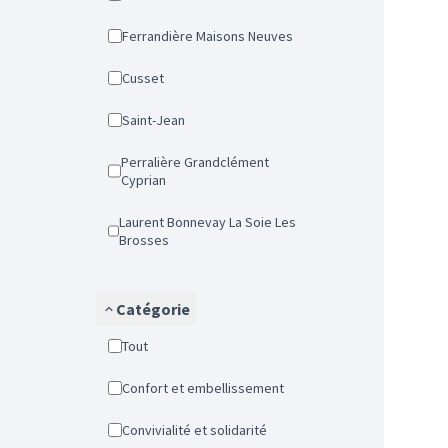
Ferrandière Maisons Neuves
Cusset
Saint-Jean
Perralière Grandclément
Cyprian
Laurent Bonnevay La Soie Les
Brosses
Catégorie
Tout
Confort et embellissement
Convivialité et solidarité