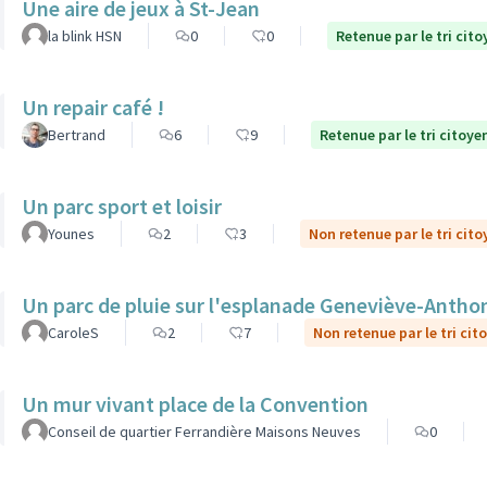
Une aire de jeux à St-Jean
la blink HSN
0
0
Retenue par le tri cito
Un repair café !
Bertrand
6
9
Retenue par le tri citoye
Un parc sport et loisir
Younes
2
3
Non retenue par le tri cito
Un parc de pluie sur l'esplanade Geneviève-Antho
CaroleS
2
7
Non retenue par le tri cit
Un mur vivant place de la Convention
Conseil de quartier Ferrandière Maisons Neuves
0