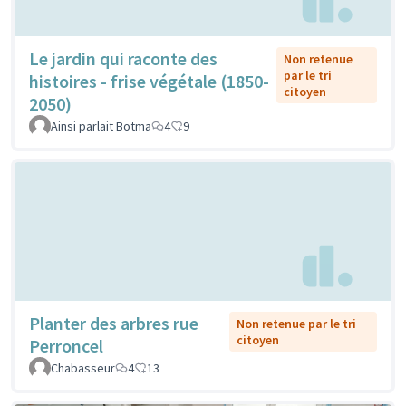
Le jardin qui raconte des
Non retenue
par le tri
histoires - frise végétale (1850-
citoyen
2050)
Ainsi parlait Botma
4
9
Planter des arbres rue
Non retenue par le tri
citoyen
Perroncel
Chabasseur
4
13