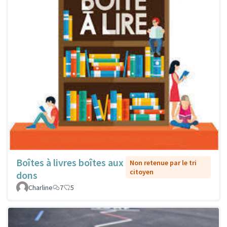
Boîtes à livres boîtes aux
Non retenue par le tri
citoyen
dons
Charline
7
5