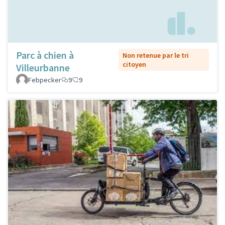
Parc à chien à
Non retenue par le tri
citoyen
Villeurbanne
Febpecker
9
9