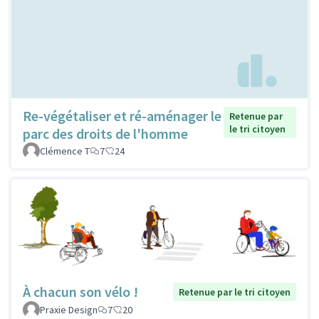
Re-végétaliser et ré-aménager le
Retenue par
le tri citoyen
parc des droits de l'homme
Clémence T
7
24
À chacun son vélo !
Retenue par le tri citoyen
Praxie Design
7
20