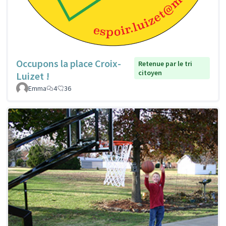
Occupons la place Croix-
Retenue par le tri
citoyen
Luizet !
Emma
4
36