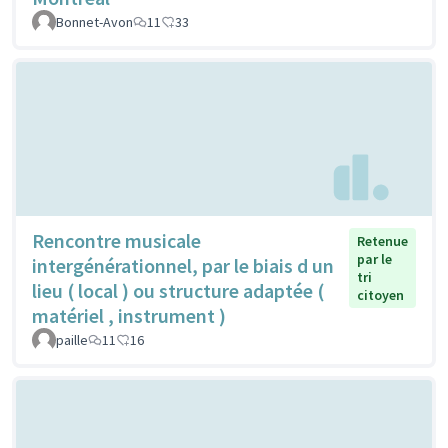
Bonnet-Avon
11
33
Rencontre musicale
Retenue
par le
intergénérationnel, par le biais d un
tri
lieu ( local ) ou structure adaptée (
citoyen
matériel , instrument )
paille
11
16