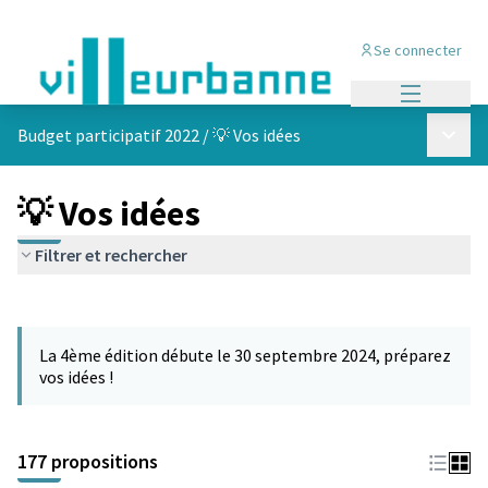
Se connecter
Menu princi
Menu p
Budget participatif 2022
/
💡 Vos idées
💡 Vos idées
Filtrer et rechercher
Passer la carte
Leaflet
|
©
OpenStreetMap
contributors
L'élément suivant est une carte qui présente les éléments de cet
+
La 4ème édition débute le 30 septembre 2024, préparez
−
vos idées !
177 propositions