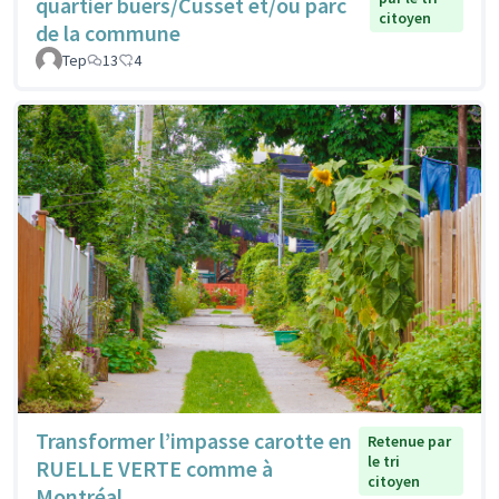
quartier buers/Cusset et/ou parc
citoyen
de la commune
Tep
13
4
Transformer l’impasse carotte en
Retenue par
le tri
RUELLE VERTE comme à
citoyen
Montréal