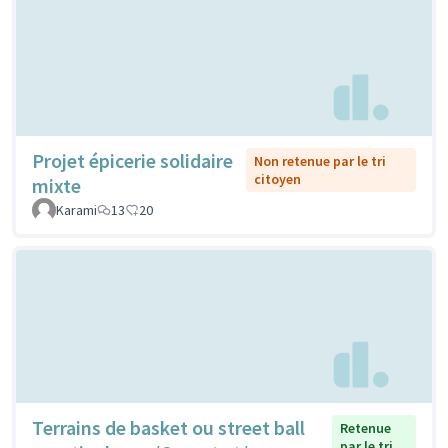
Projet épicerie solidaire
Non retenue par le tri
citoyen
mixte
Karami
13
20
Terrains de basket ou street ball
Retenue
par le tri