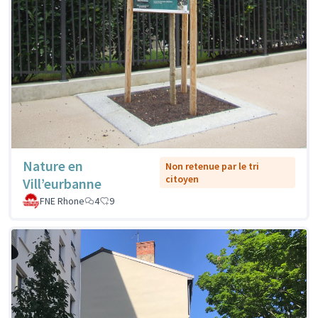
Nature en
Non retenue par le tri
citoyen
Vill’eurbanne
FNE Rhone
4
9