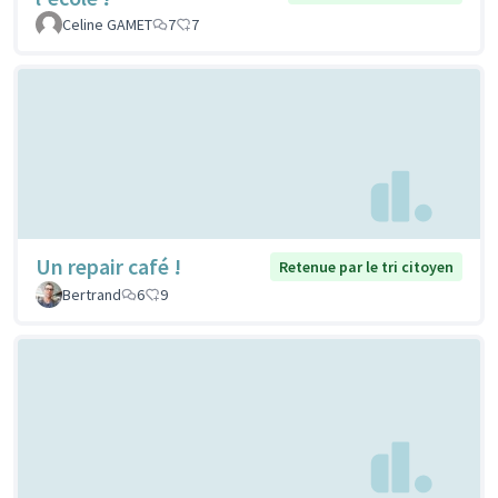
Celine GAMET
7
7
Un repair café !
Retenue par le tri citoyen
Bertrand
6
9