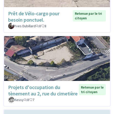
Prêt de Vélo-cargo pour
Retenue par le tri
citoyen
besoin ponctuel.
Yves Dubillard
8
8
Projets d'occupation du
Retenue par le
tri citoyen
tènement au 2, rue du cimetière
Kessy
8
7