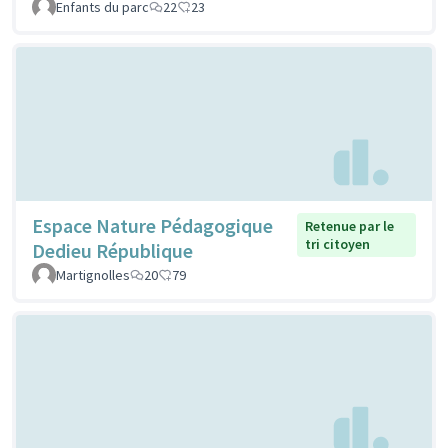
Enfants du parc
22
23
Espace Nature Pédagogique
Retenue par le
tri citoyen
Dedieu République
Martignolles
20
79