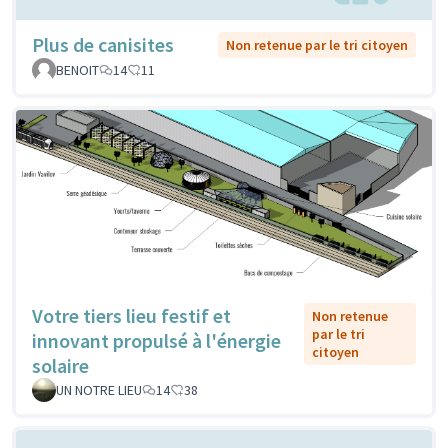
Plus de canisites
Non retenue par le tri citoyen
BENOIT
14
11
Votre tiers lieu festif et
Non retenue
par le tri
innovant propulsé à l'énergie
citoyen
solaire
UN NOTRE LIEU
14
38