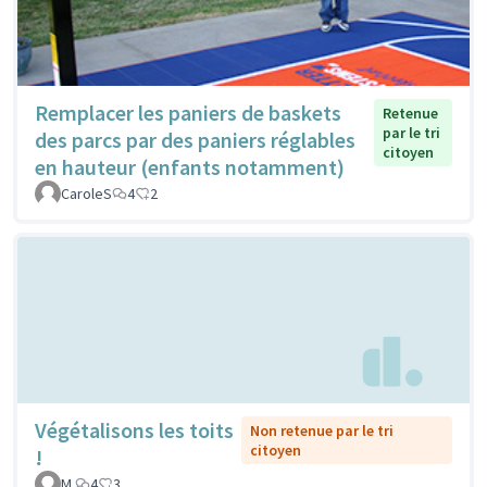
Remplacer les paniers de baskets
Retenue
par le tri
des parcs par des paniers réglables
citoyen
en hauteur (enfants notamment)
CaroleS
4
2
Végétalisons les toits
Non retenue par le tri
citoyen
!
M.
4
3