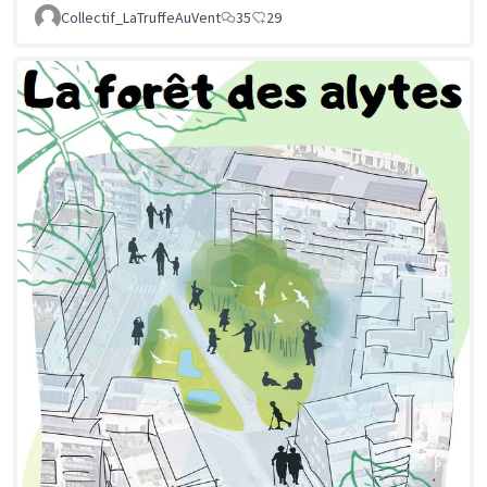
Collectif_LaTruffeAuVent
35
29