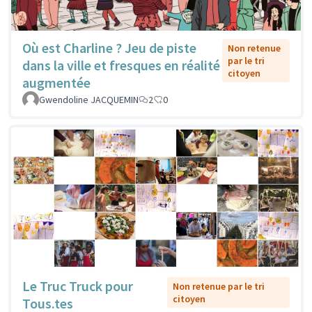
Où est Charline ? Jeu de piste
Non retenue
par le tri
dans la ville et fresques en réalité
citoyen
augmentée
Gwendoline JACQUEMIN
2
0
Le Truc Truck pour
Non retenue par le tri
citoyen
Tous.tes