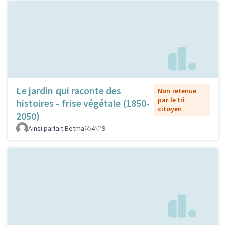
Le jardin qui raconte des
Non retenue
par le tri
histoires - frise végétale (1850-
citoyen
2050)
Ainsi parlait Botma
4
9