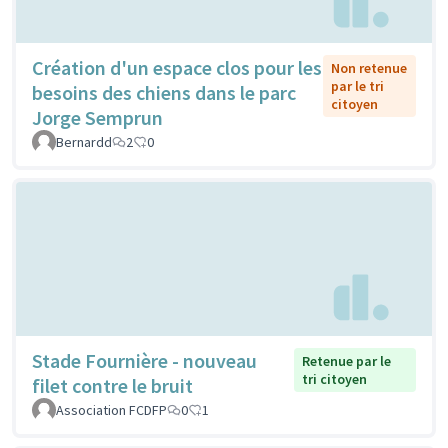
Création d'un espace clos pour les
Non retenue
par le tri
besoins des chiens dans le parc
citoyen
Jorge Semprun
Bernardd
2
0
Stade Fournière - nouveau
Retenue par le
tri citoyen
filet contre le bruit
Association FCDFP
0
1