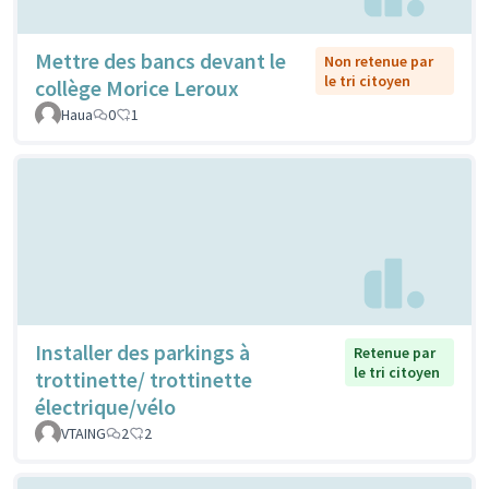
Mettre des bancs devant le
Non retenue par
le tri citoyen
collège Morice Leroux
Haua
0
1
Installer des parkings à
Retenue par
le tri citoyen
trottinette/ trottinette
électrique/vélo
VTAING
2
2