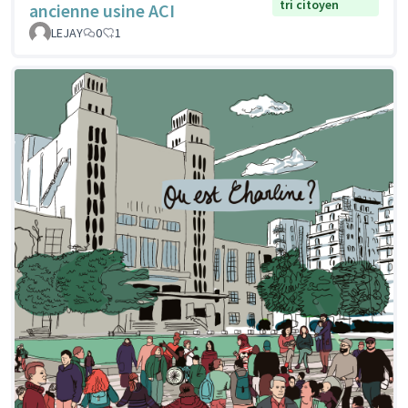
tri citoyen
ancienne usine ACI
LEJAY
0
1