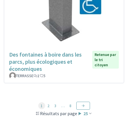
Des fontaines à boire dans les
Retenue par
le tri
parcs, plus écologiques et
citoyen
économiques
TERRASSE
1
5
1
2
3
…
8
Résultats par page :
25