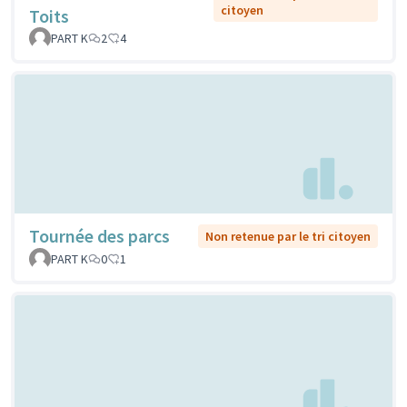
citoyen
Toits
PART K
2
4
Tournée des parcs
Non retenue par le tri citoyen
PART K
0
1