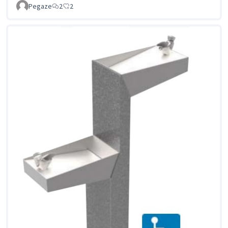
Pegaze
2
2