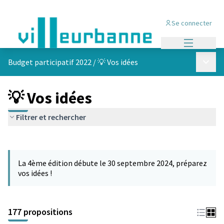
Se connecter
Menu princi
Menu p
Budget participatif 2022
/
💡 Vos idées
💡 Vos idées
Filtrer et rechercher
Passer la carte
Leaflet
|
©
OpenStreetMap
contributors
L'élément suivant est une carte qui présente les éléments de cet
+
La 4ème édition débute le 30 septembre 2024, préparez
−
vos idées !
177 propositions