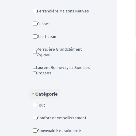
Ferrandière Maisons Neuves
Cusset
Saint-Jean
Perralière Grandclément
Cyprian
Laurent Bonnevay La Soie Les
Brosses
Catégorie
Tout
Confort et embellissement
Convivialité et solidarité