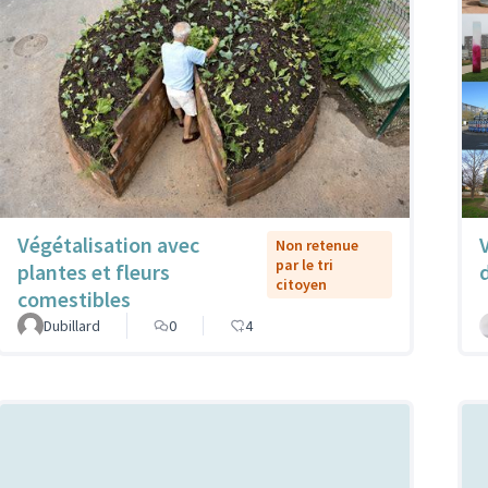
Végétalisation avec
Non retenue
par le tri
plantes et fleurs
citoyen
comestibles
Dubillard
0
4