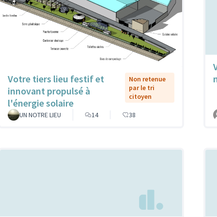
Votre tiers lieu festif et
Non retenue
par le tri
innovant propulsé à
citoyen
l'énergie solaire
UN NOTRE LIEU
14
38