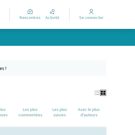
Rencontres
Activité
Se connecter
Leaflet
|
©
OpenStreetMap
contributors
e des points de carte. L'élément peut être utilisé avec un lecteur
es !
plus
Les plus
Les plus
Avec le plus
nues
commentées
suivies
d'auteurs