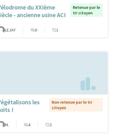
Vélodrome du XXIème
Retenue par le
tri citoyen
siècle - ancienne usine ACI
LEJAY
0
1
Végétalisons les
Non retenue par le tri
citoyen
oits !
M.
4
3