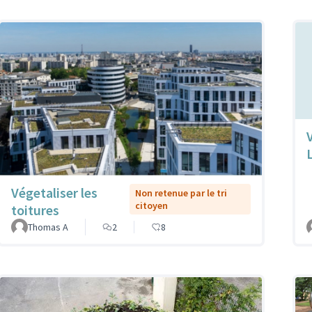
Végetaliser les
Non retenue par le tri
citoyen
toitures
Thomas A
2
8