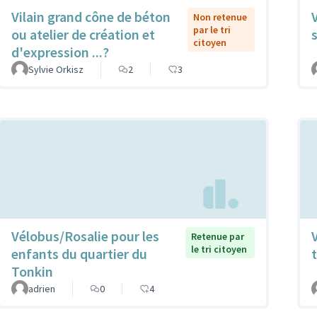
Vilain grand cône de béton
Non retenue
par le tri
ou atelier de création et
citoyen
d'expression ...?
Sylvie Orkisz
2
3
Vélobus/Rosalie pour les
Retenue par
le tri citoyen
enfants du quartier du
t
Tonkin
adrien
0
4