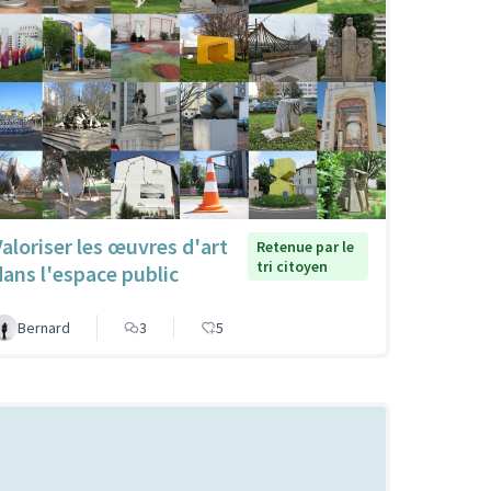
Valoriser les œuvres d'art
Retenue par le
tri citoyen
dans l'espace public
Bernard
3
5