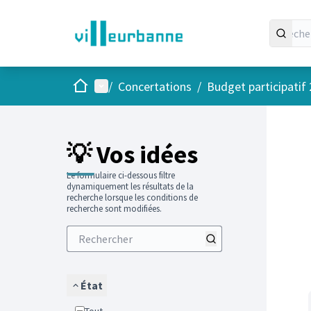
Accueil
Menu principal
/
Concertations
/
Budget participatif
Passer
L'élément
+
−
💡 Vos idées
Le formulaire ci-dessous filtre
dynamiquement les résultats de la
recherche lorsque les conditions de
recherche sont modifiées.
État