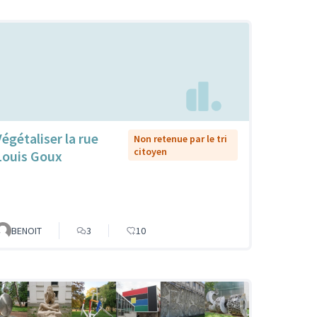
Végétaliser la rue
Non retenue par le tri
citoyen
Louis Goux
BENOIT
3
10