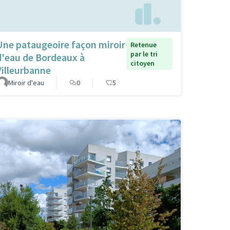
Une pataugeoire façon miroir
Retenue
par le tri
d'eau de Bordeaux à
citoyen
Villeurbanne
Miroir d'eau
0
5