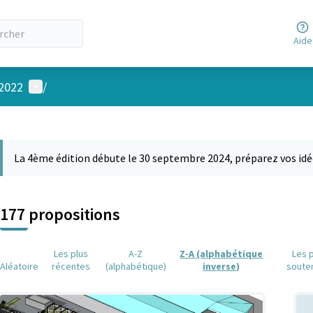
Aide
Menu utilisateur
 2022
/
 la carte
 suivant est une carte qui présente les éléments de cette page comm
La 4ème édition débute le 30 septembre 2024, préparez vos idé
177 propositions
Les plus
A-Z
Z-A (alphabétique
Les 
Aléatoire
récentes
(alphabétique)
inverse)
soute