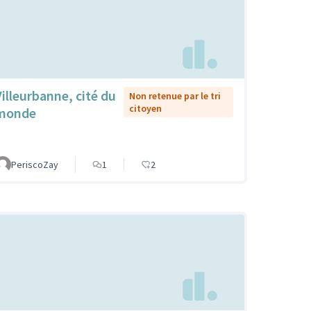
Villeurbanne, cité du
Non retenue par le tri
citoyen
monde
PeriscoZay
1
2