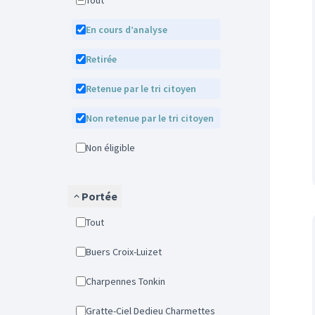
Tout
En cours d’analyse
Retirée
Retenue par le tri citoyen
Non retenue par le tri citoyen
Non éligible
Portée
Tout
Buers Croix-Luizet
Charpennes Tonkin
Gratte-Ciel Dedieu Charmettes