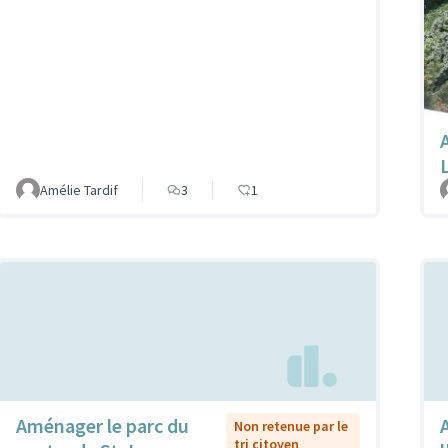
Amélie Tardif
3
1
Aménager le parc du
Non retenue par le
tri citoyen