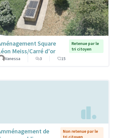
Aménagement Square
Retenue par le
tri citoyen
Léon Meiss/Carré d'or
Vanessa
3
15
Amménagement de
Non retenue par le
tri citoyen