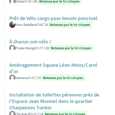
Emma
4
36
Retenue par le tri citoyen
Prêt de Vélo-cargo pour besoin ponctuel.
Yves Dubillard
8
8
Retenue par le tri citoyen
À chacun son vélo !
Praxie Design
7
20
Retenue par le tri citoyen
Aménagement Square Léon Meiss/Carré
d'or
Vanessa
3
15
Retenue par le tri citoyen
Installation de toilettes pérennes près de
l'Espace Jean Monnet dans le quartier
Charpennes Tonkin
Cluzeau B
5
14
Retenue par le tri citoyen