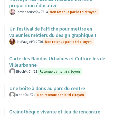
proposition éducative
Combescure
2
14
Non retenue par le tri citoyen
Un festival de l’affiche pour mettre en
valeur les métiers du design graphique !
LisaPauget
2
6
Non retenue par le tri citoyen
Carte des Randos Urbaines et Culturelles de
Villeurbanne
2Bech
0
11
Retenue par le tri citoyen
Une boîte à dons au parc du centre
krebs
1
9
Non retenue par le tri citoyen
Grainothèque vivante et lieu de rencontre