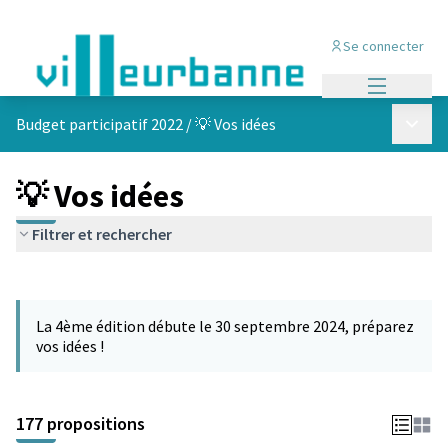
Se connecter
Menu princi
Menu p
Budget participatif 2022
/
💡 Vos idées
💡 Vos idées
Filtrer et rechercher
Passer la carte
Leaflet
|
©
OpenStreetMap
contributors
L'élément suivant est une carte qui présente les éléments de cet
+
La 4ème édition débute le 30 septembre 2024, préparez
−
vos idées !
177 propositions