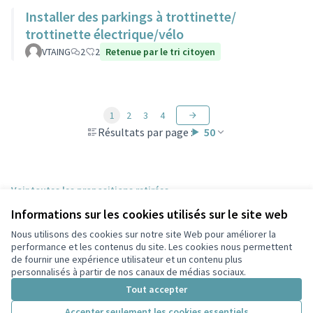
Installer des parkings à trottinette/
trottinette électrique/vélo
VTAING
2
2
Retenue par le tri citoyen
1
2
3
4
Résultats par page :
50
Voir toutes les propositions retirées
Informations sur les cookies utilisés sur le site web
Nous utilisons des cookies sur notre site Web pour améliorer la
Conditions d'utilisation
performance et les contenus du site. Les cookies nous permettent
Paramètres des cookies
de fournir une expérience utilisateur et un contenu plus
Participez Villeurbanne sur X
Participez Villeurbanne sur Facebook
Participez Villeurbanne sur Instagram
Participez Villeurbanne sur YouTube
personnalisés à partir de nos canaux de médias sociaux.
(Lien externe)
(Lien externe)
(Lien externe)
(Lien externe)
Tout accepter
Accepter seulement les cookies essentiels