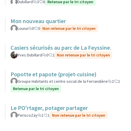
Dubillard
3
6
Retenue par le tri citoyen
Mon nouveau quartier
Louna
0
0
Non retenue par le tri citoyen
Casiers sécurisés au parc de La Feyssine.
Yves Dubillard
0
2
Non retenue par le tri citoyen
Popotte et papote (projet-cuisine)
Groupe Habitants et centre social de la Ferrandière
2
2
Retenue par le tri citoyen
Le PO'rtager, potager partager
PeriscoZay
1
1
Non retenue par le tri citoyen