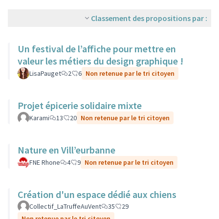
Classement des propositions par :
Un festival de l’affiche pour mettre en
valeur les métiers du design graphique !
LisaPauget
2
6
Non retenue par le tri citoyen
Projet épicerie solidaire mixte
Karami
13
20
Non retenue par le tri citoyen
Nature en Vill’eurbanne
FNE Rhone
4
9
Non retenue par le tri citoyen
Création d'un espace dédié aux chiens
Collectif_LaTruffeAuVent
35
29
Non retenue par le tri citoyen