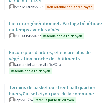
la rue du Luizet
Amélie Tardif
3
1
Non retenue par le tri citoyen
Lien intergénérationnel : Partage bénéfique
du temps avec les aînés
TSHOUBAT
0
2
Retenue par le tri citoyen
Encore plus d’arbres, et encore plus de
végétation proche des bâtiments
Gratte Ciel Centre Ville
2
13
Retenue par le tri citoyen
Terrains de basket ou street ball quartier
buers/Cusset et/ou parc de la commune
Tep
13
4
Retenue par le tri citoyen