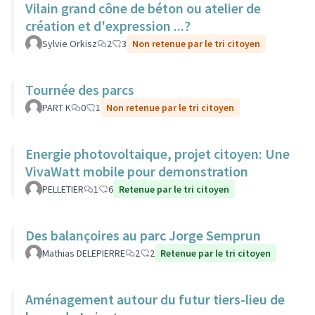
Vilain grand cône de béton ou atelier de
création et d'expression ...?
Sylvie Orkisz
2
3
Non retenue par le tri citoyen
Tournée des parcs
PART K
0
1
Non retenue par le tri citoyen
Energie photovoltaique, projet citoyen: Une
VivaWatt mobile pour demonstration
PELLETIER
1
6
Retenue par le tri citoyen
Des balançoires au parc Jorge Semprun
Mathias DELEPIERRE
2
2
Retenue par le tri citoyen
Aménagement autour du futur tiers-lieu de