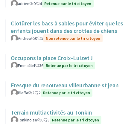
adrien
0
4
Retenue par le tri citoyen
Clotûrer les bacs à sables pour éviter que les
enfants jouent dans des crottes de chiens
Andrea
0
5
Non retenue par le tri citoyen
Occupons la place Croix-Luizet !
Emma
4
36
Retenue par le tri citoyen
Fresque du renouveau villeurbanne st jean
Blaffa
2
2
Retenue par le tri citoyen
Terrain multiactivités au Tonkin
Tonkinoise
0
8
Retenue par le tri citoyen