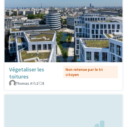
Végetaliser les
Non retenue par le tri
citoyen
toitures
Thomas A
2
8