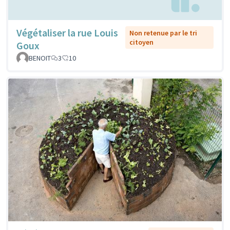
Végétaliser la rue Louis
Non retenue par le tri
citoyen
Goux
BENOIT
3
10