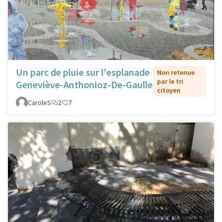
Un parc de pluie sur l'esplanade
Non retenue
par le tri
Geneviève-Anthonioz-De-Gaulle
citoyen
CaroleS
2
7