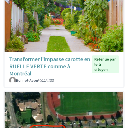
Transformer l’impasse carotte en
Retenue par
le tri
RUELLE VERTE comme à
citoyen
Montréal
Bonnet-Avon
11
33