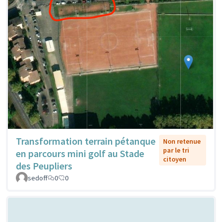
Transformation terrain pétanque
Non retenue
par le tri
en parcours mini golf au Stade
citoyen
des Peupliers
sedoff
0
0