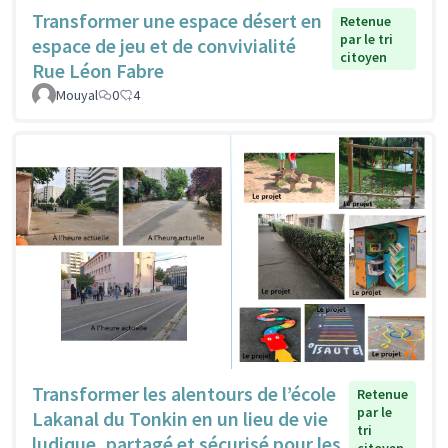
Transformer une espace désert en
Retenue
par le tri
espace de jeu et de convivialité
citoyen
Rue Léon Fabre
Mouyal
0
4
Transformer les alentours de l’école
Retenue
par le
Lakanal du Tonkin en un lieu de vie
tri
ludique, partagé et sécurisé pour les
citoyen