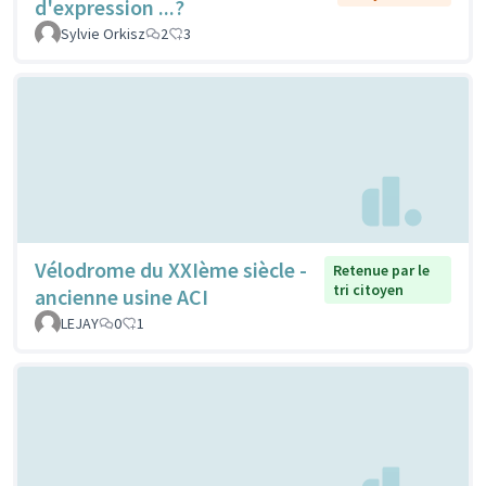
d'expression ...?
Sylvie Orkisz
2
3
Vélodrome du XXIème siècle -
Retenue par le
tri citoyen
ancienne usine ACI
LEJAY
0
1