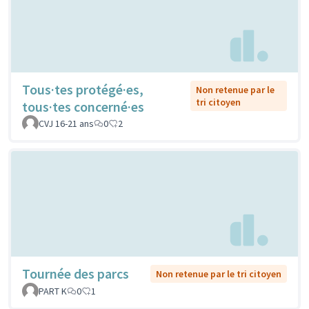
Tous·tes protégé·es,
Non retenue par le
tri citoyen
tous·tes concerné·es
CVJ 16-21 ans
0
2
Tournée des parcs
Non retenue par le tri citoyen
PART K
0
1