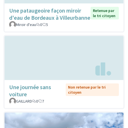
Une pataugeoire façon miroir
Retenue par
le tri citoyen
d'eau de Bordeaux à Villeurbanne
Miroir d'eau
0
5
Une journée sans
Non retenue par le tri
citoyen
voiture
GAILLARD
0
7