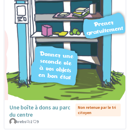
Une boîte à dons au parc
Non retenue par le tri
citoyen
du centre
krebs
1
9