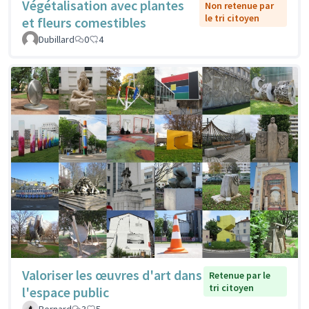
Végétalisation avec plantes
Non retenue par
le tri citoyen
et fleurs comestibles
Dubillard
0
4
Valoriser les œuvres d'art dans
Retenue par le
tri citoyen
l'espace public
Bernard
3
5