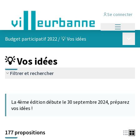
Se connecter
Menu princi
Menu p
Budget participatif 2022
/
💡 Vos idées
💡 Vos idées
Filtrer et rechercher
Passer la carte
Leaflet
|
©
OpenStreetMap
contributors
L'élément suivant est une carte qui présente les éléments de cet
+
La 4ème édition débute le 30 septembre 2024, préparez
−
vos idées !
177 propositions