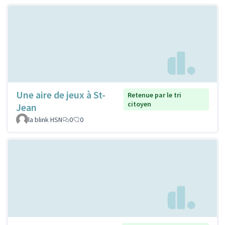
Une aire de jeux à St-
Retenue par le tri
citoyen
Jean
la blink HSN
0
0