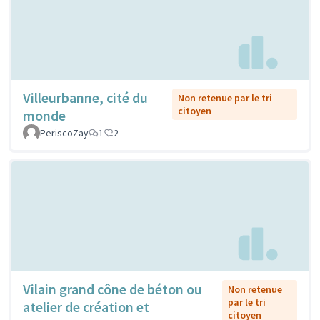
Villeurbanne, cité du
Non retenue par le tri
citoyen
monde
PeriscoZay
1
2
Vilain grand cône de béton ou
Non retenue
par le tri
atelier de création et
citoyen