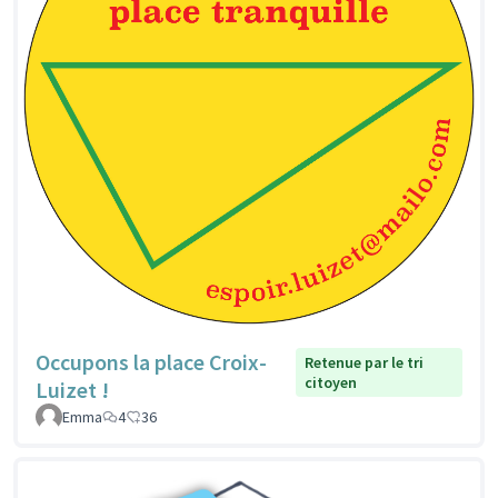
Occupons la place Croix-
Retenue par le tri
citoyen
Luizet !
Emma
4
36