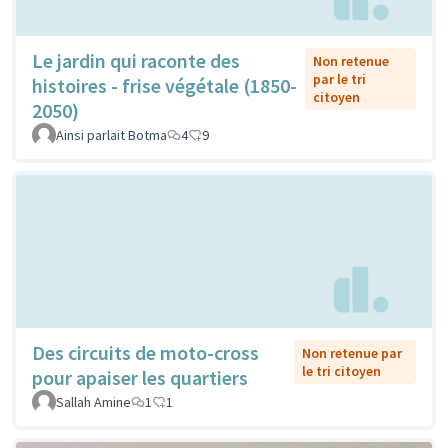
Le jardin qui raconte des
Non retenue
par le tri
histoires - frise végétale (1850-
citoyen
2050)
Ainsi parlait Botma
4
9
Des circuits de moto-cross
Non retenue par
le tri citoyen
pour apaiser les quartiers
Sallah Amine
1
1