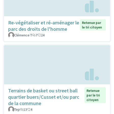
Re-végétaliser et ré-aménager le
Retenue par
le tri citoyen
parc des droits de l'homme
Clémence T
7
24
Terrains de basket ou street ball
Retenue
par le tri
quartier buers/Cusset et/ou parc
citoyen
de la commune
Tep
13
4