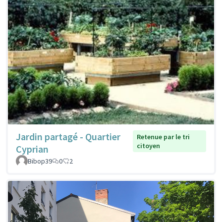
Jardin partagé - Quartier
Retenue par le tri
citoyen
Cyprian
Bibop39
0
2