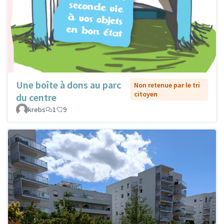
Une boîte à dons au parc
Non retenue par le tri
citoyen
du centre
krebs
1
9