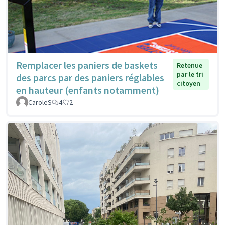
Remplacer les paniers de baskets
Retenue
par le tri
des parcs par des paniers réglables
citoyen
en hauteur (enfants notamment)
CaroleS
4
2