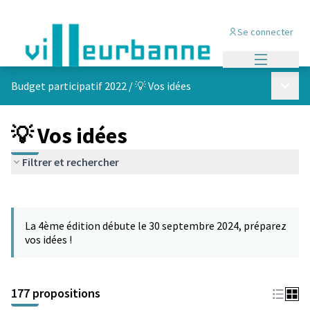
Se connecter
Menu princi
Menu p
Budget participatif 2022
/
💡 Vos idées
💡 Vos idées
Filtrer et rechercher
Passer la carte
Leaflet
|
©
OpenStreetMap
contributors
L'élément suivant est une carte qui présente les éléments de cet
+
La 4ème édition débute le 30 septembre 2024, préparez
−
vos idées !
177 propositions