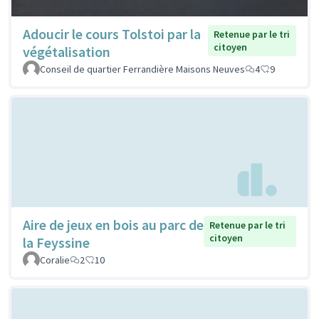
Adoucir le cours Tolstoi par la
Retenue par le tri
citoyen
végétalisation
Conseil de quartier Ferrandière Maisons Neuves
4
9
Aire de jeux en bois au parc de
Retenue par le tri
citoyen
la Feyssine
Coralie
2
10