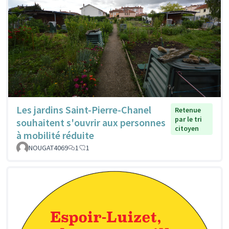
Les jardins Saint-Pierre-Chanel
Retenue
par le tri
souhaitent s'ouvrir aux personnes
citoyen
à mobilité réduite
NOUGAT4069
1
1