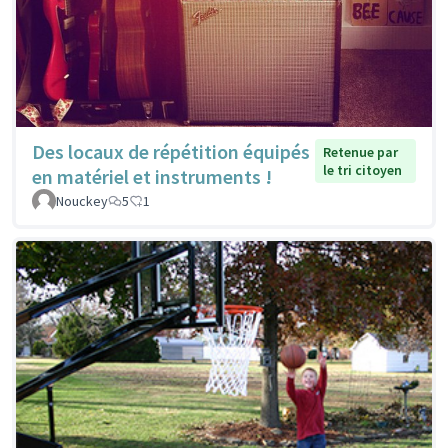
Des locaux de répétition équipés
Retenue par
le tri citoyen
en matériel et instruments !
Nouckey
5
1