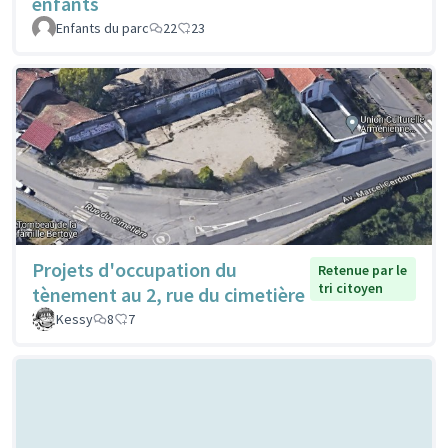
enfants
Enfants du parc
22
23
Projets d'occupation du
Retenue par le
tri citoyen
tènement au 2, rue du cimetière
Kessy
8
7