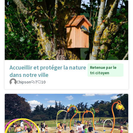
Accueillir et protéger la nature
Retenue par le
tri citoyen
dans notre ville
Chipson
7
10