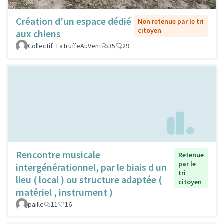
Création d'un espace dédié
Non retenue par le tri
citoyen
aux chiens
Collectif_LaTruffeAuVent
35
29
Rencontre musicale
Retenue
par le
intergénérationnel, par le biais d un
tri
lieu ( local ) ou structure adaptée (
citoyen
matériel , instrument )
paille
11
16