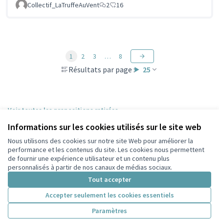
Collectif_LaTruffeAuVent
2
16
1
2
3
…
8
Résultats par page :
25
Voir toutes les propositions retirées
Informations sur les cookies utilisés sur le site web
Nous utilisons des cookies sur notre site Web pour améliorer la
Conditions d'utilisation
performance et les contenus du site. Les cookies nous permettent
Paramètres des cookies
de fournir une expérience utilisateur et un contenu plus
Participez Villeurbanne sur X
Participez Villeurbanne sur Facebook
Participez Villeurbanne sur Instagram
Participez Villeurbanne sur YouTube
personnalisés à partir de nos canaux de médias sociaux.
(Lien externe)
(Lien externe)
(Lien externe)
(Lien externe)
Tout accepter
Accepter seulement les cookies essentiels
Licence Cre
(Lien extern
Paramètres
(Lien externe)
Site réalisé grâce au
logiciel libre Decidim
.