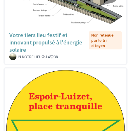
Votre tiers lieu festif et
Non retenue
par le tri
innovant propulsé à l'énergie
citoyen
solaire
UN NOTRE LIEU
14
38