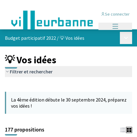
Se connecter
Menu princi
Menu p
Budget participatif 2022
/
💡 Vos idées
💡 Vos idées
Filtrer et rechercher
Passer la carte
Leaflet
|
©
OpenStreetMap
contributors
L'élément suivant est une carte qui présente les éléments de cet
+
La 4ème édition débute le 30 septembre 2024, préparez
−
vos idées !
177 propositions