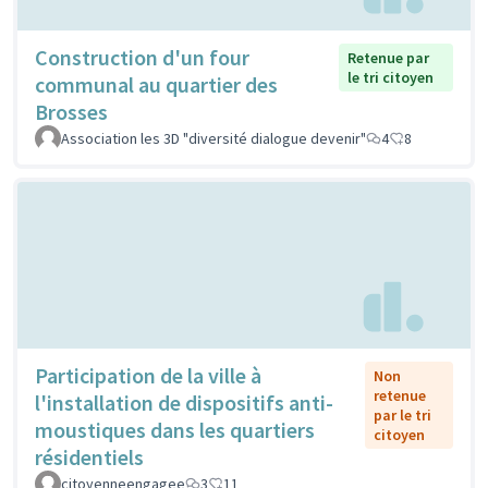
Construction d'un four
Retenue par
le tri citoyen
communal au quartier des
Brosses
Association les 3D "diversité dialogue devenir"
4
8
Participation de la ville à
Non
retenue
l'installation de dispositifs anti-
par le tri
moustiques dans les quartiers
citoyen
résidentiels
citoyenneengagee
3
11