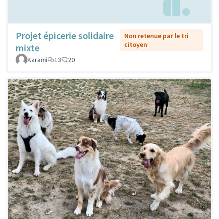
Projet épicerie solidaire
Non retenue par le tri
citoyen
mixte
Karami
13
20