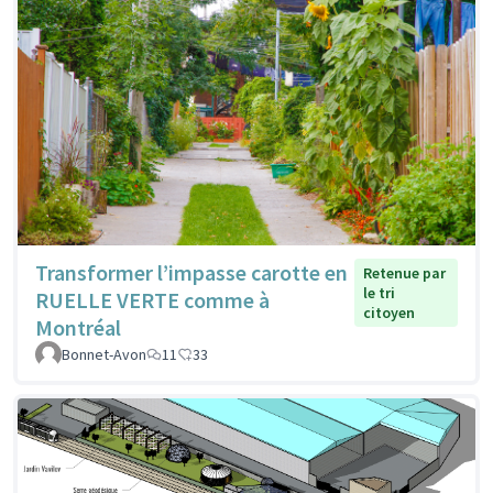
Transformer l’impasse carotte en
Retenue par
le tri
RUELLE VERTE comme à
citoyen
Montréal
Bonnet-Avon
11
33