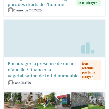
le tri citoyen
parc des droits de l'homme
Clémence T
7
24
Encourager la presence de ruches
Non
retenue
d'abeille / financer la
par le tri
vegetalisation de toit d'immeuble
citoyen
Labo
4
9