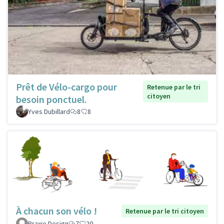
Prêt de Vélo-cargo pour
Retenue par le tri
citoyen
besoin ponctuel.
Yves Dubillard
8
8
À chacun son vélo !
Retenue par le tri citoyen
Praxie Design
7
20