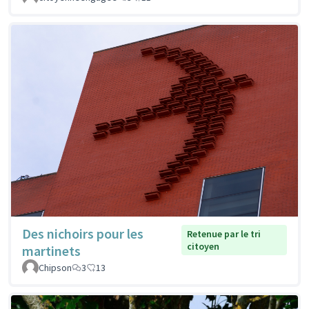
Des nichoirs pour les
Retenue par le tri
citoyen
martinets
Chipson
3
13