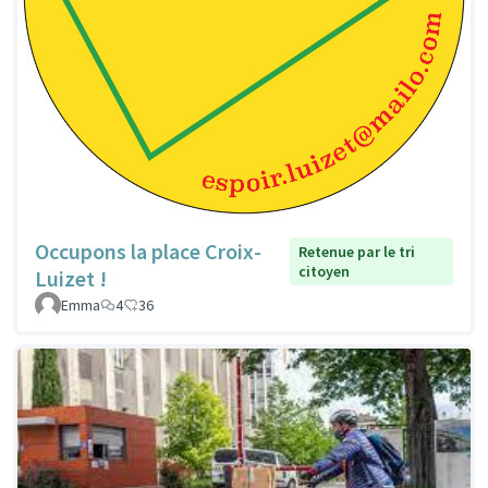
Occupons la place Croix-
Retenue par le tri
citoyen
Luizet !
Emma
4
36