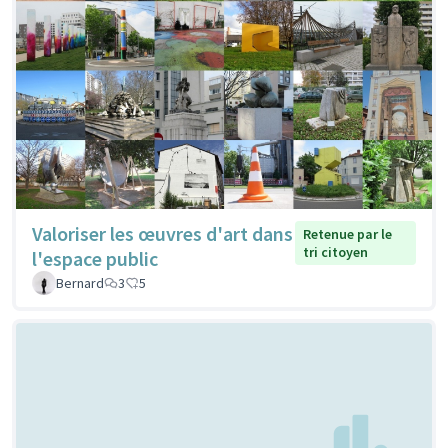
Valoriser les œuvres d'art dans
Retenue par le
tri citoyen
l'espace public
Bernard
3
5