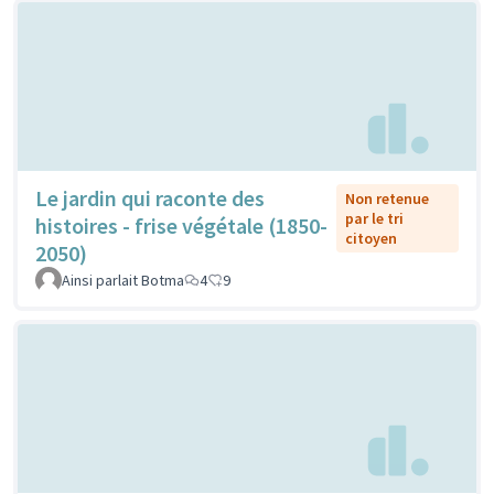
Le jardin qui raconte des
Non retenue
par le tri
histoires - frise végétale (1850-
citoyen
2050)
Ainsi parlait Botma
4
9