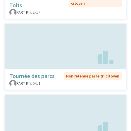
citoyen
Toits
PART K
2
4
Tournée des parcs
Non retenue par le tri citoyen
PART K
0
1