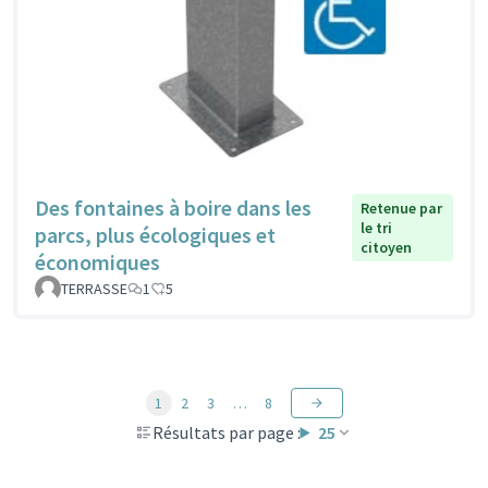
Des fontaines à boire dans les
Retenue par
le tri
parcs, plus écologiques et
citoyen
économiques
TERRASSE
1
5
1
2
3
…
8
Résultats par page :
25