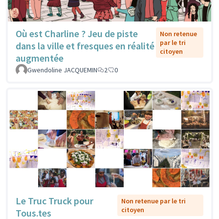
Où est Charline ? Jeu de piste
Non retenue
par le tri
dans la ville et fresques en réalité
citoyen
augmentée
Gwendoline JACQUEMIN
2
0
Le Truc Truck pour
Non retenue par le tri
citoyen
Tous.tes