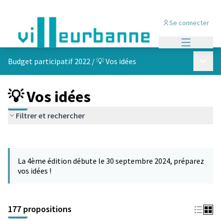
Se connecter
Menu princi
Menu p
Budget participatif 2022
/
💡 Vos idées
💡 Vos idées
Filtrer et rechercher
Passer la carte
Leaflet
|
©
OpenStreetMap
contributors
L'élément suivant est une carte qui présente les éléments de cet
+
La 4ème édition débute le 30 septembre 2024, préparez
−
vos idées !
177 propositions