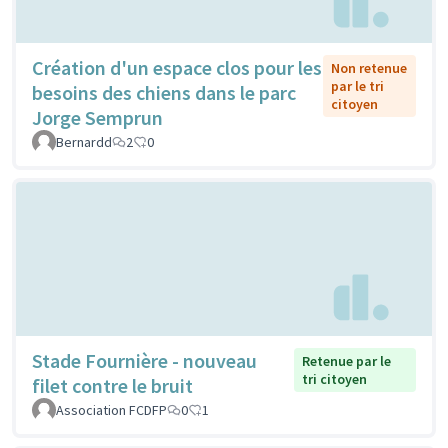
Création d'un espace clos pour les
Non retenue
par le tri
besoins des chiens dans le parc
citoyen
Jorge Semprun
Bernardd
2
0
Stade Fournière - nouveau
Retenue par le
tri citoyen
filet contre le bruit
Association FCDFP
0
1