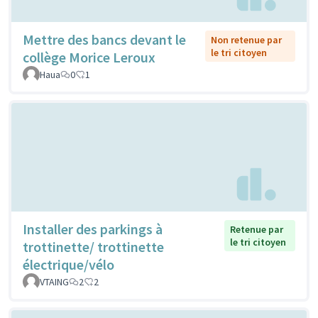
Mettre des bancs devant le
Non retenue par
le tri citoyen
collège Morice Leroux
Haua
0
1
Installer des parkings à
Retenue par
le tri citoyen
trottinette/ trottinette
électrique/vélo
VTAING
2
2