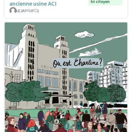
tri citoyen
ancienne usine ACI
LEJAY
0
1