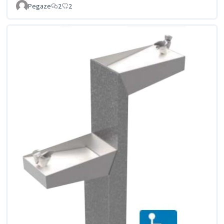
Pegaze
2
2