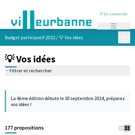
Se connecter
Menu princi
Menu p
Budget participatif 2022
/
💡 Vos idées
💡 Vos idées
Filtrer et rechercher
Passer la carte
Leaflet
|
©
OpenStreetMap
contributors
L'élément suivant est une carte qui présente les éléments de cet
+
La 4ème édition débute le 30 septembre 2024, préparez
−
vos idées !
177 propositions