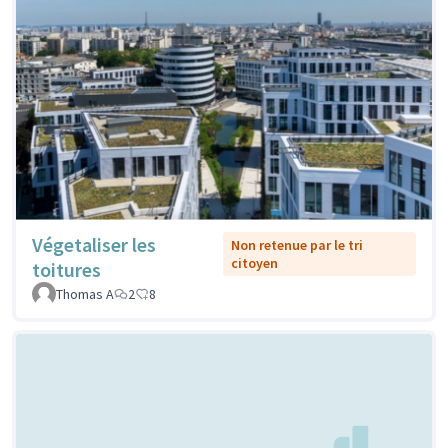
Végetaliser les
Non retenue par le tri
citoyen
toitures
Thomas A
2
8