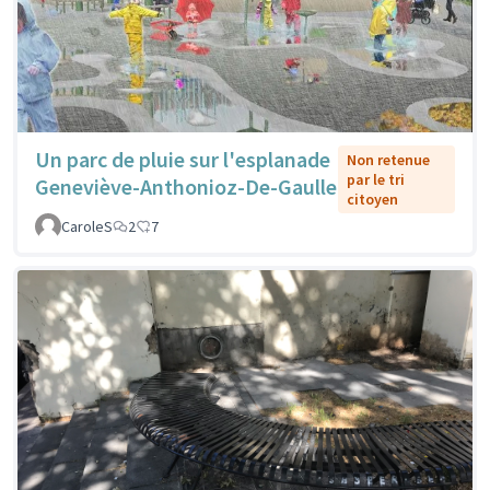
Un parc de pluie sur l'esplanade
Non retenue
par le tri
Geneviève-Anthonioz-De-Gaulle
citoyen
CaroleS
2
7