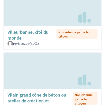
Villeurbanne, cité du
Non retenue par le tri
citoyen
monde
PeriscoZay
1
2
Vilain grand cône de béton ou
Non retenue
par le tri
atelier de création et
citoyen