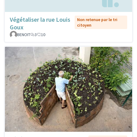
Végétaliser la rue Louis
Non retenue par le tri
citoyen
Goux
BENOIT
3
10