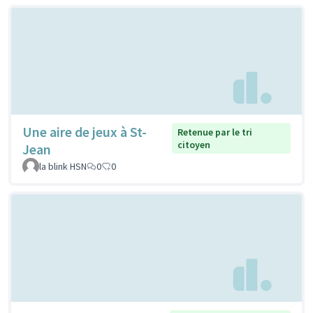
Une aire de jeux à St-
Retenue par le tri
citoyen
Jean
la blink HSN
0
0