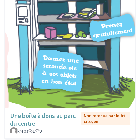
Une boîte à dons au parc
Non retenue par le tri
citoyen
du centre
krebs
1
9