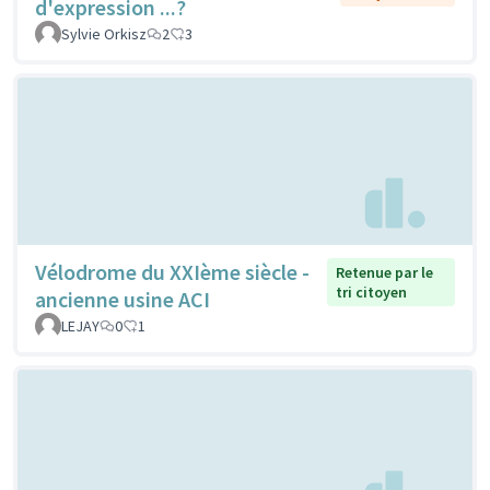
d'expression ...?
Sylvie Orkisz
2
3
Vélodrome du XXIème siècle -
Retenue par le
tri citoyen
ancienne usine ACI
LEJAY
0
1