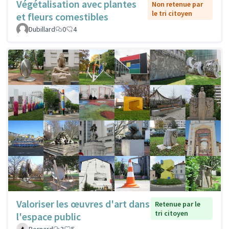
Végétalisation avec plantes
Non retenue par
le tri citoyen
et fleurs comestibles
Dubillard
0
4
Valoriser les œuvres d'art dans
Retenue par le
tri citoyen
l'espace public
Bernard
3
5