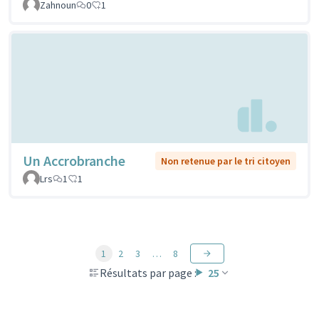
Zahnoun
0
1
Un Accrobranche
Non retenue par le tri citoyen
Lrs
1
1
1
2
3
…
8
Résultats par page :
25