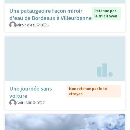
Une pataugeoire façon miroir
Retenue par
le tri citoyen
d'eau de Bordeaux à Villeurbanne
Miroir d'eau
0
5
Une journée sans
Non retenue par le tri
citoyen
voiture
GAILLARD
0
7