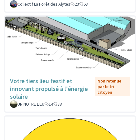
Collectif La Forêt des Alytes
23
63
Votre tiers lieu festif et
Non retenue
par le tri
innovant propulsé à l'énergie
citoyen
solaire
UN NOTRE LIEU
14
38