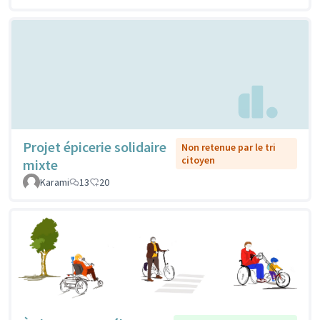
Projet épicerie solidaire
Non retenue par le tri
citoyen
mixte
Karami
13
20