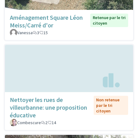
Aménagement Square Léon
Retenue par le tri
citoyen
Meiss/Carré d'or
Vanessa
3
15
Nettoyer les rues de
Non retenue
par le tri
villeurbanne: une proposition
citoyen
éducative
Combescure
2
14