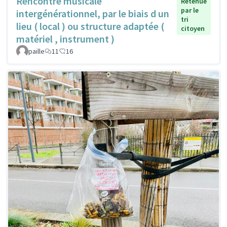
Rencontre musicale
Retenue
par le
intergénérationnel, par le biais d un
tri
lieu ( local ) ou structure adaptée (
citoyen
matériel , instrument )
paille
11
16