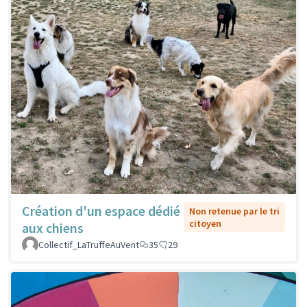
Création d'un espace dédié
Non retenue par le tri
citoyen
aux chiens
Collectif_LaTruffeAuVent
35
29