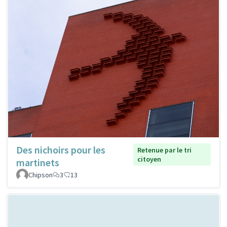
Des nichoirs pour les
Retenue par le tri
citoyen
martinets
Chipson
3
13