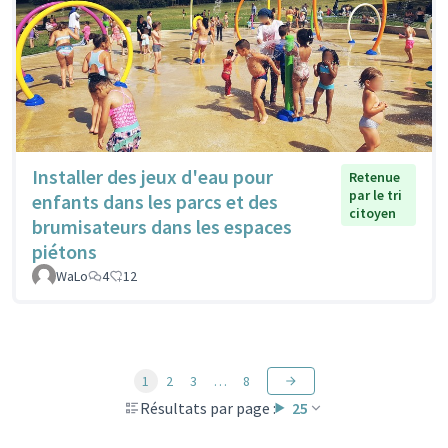
Installer des jeux d'eau pour
Retenue
par le tri
enfants dans les parcs et des
citoyen
brumisateurs dans les espaces
piétons
WaLo
4
12
1
2
3
…
8
Résultats par page :
25