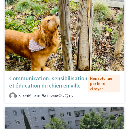
Communication, sensibilisation
Non retenue
par le tri
et éducation du chien en ville
citoyen
Collectif_LaTruffeAuVent
2
16