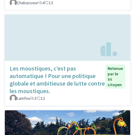
Chabasseur
4
13
Les moustiques, c’est pas
Retenue
par le
automatique ! Pour une politique
tri
globale et ambitieuse de lutte contre
citoyen
les moustiques.
Lamfou
3
12