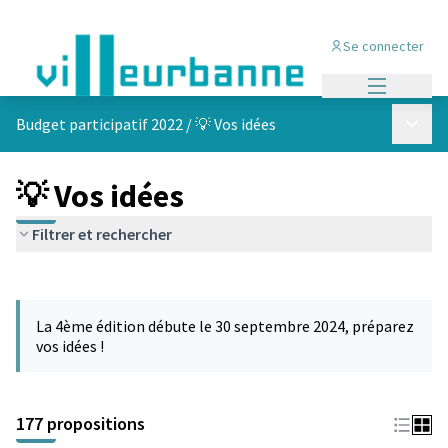
Se connecter
Menu princi
Menu p
Budget participatif 2022
/
💡 Vos idées
💡 Vos idées
Filtrer et rechercher
Passer la carte
Leaflet
|
©
OpenStreetMap
contributors
L'élément suivant est une carte qui présente les éléments de cet
+
La 4ème édition débute le 30 septembre 2024, préparez
−
vos idées !
177 propositions