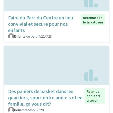
Faire du Parc du Centre un lieu
Retenue par
le tri citoyen
convivial et secure pour nos
enfants
Enfants du parc
22
23
Des paniers de basket dans les
Retenue
par le tri
quartiers, sport entre ami.e.s et en
citoyen
famille, ça vous dit?
Bouamrane
3
20