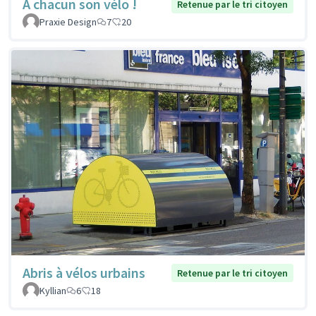
À chacun son vélo !
Retenue par le tri citoyen
Praxie Design
7
20
Abris à vélos urbains
Retenue par le tri citoyen
Kyllian
6
18