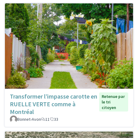
Transformer l’impasse carotte en
Retenue par
le tri
RUELLE VERTE comme à
citoyen
Montréal
Bonnet-Avon
11
33