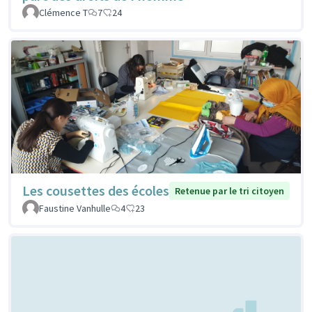
Clémence T
7
24
Les cousettes des écoles
Retenue par le tri citoyen
Faustine Vanhulle
4
23