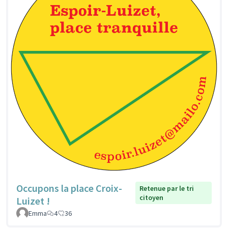
Occupons la place Croix-
Retenue par le tri
citoyen
Luizet !
Emma
4
36