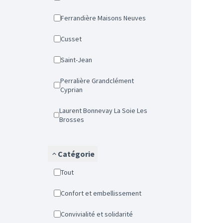
Ferrandière Maisons Neuves
Cusset
Saint-Jean
Perralière Grandclément
Cyprian
Laurent Bonnevay La Soie Les
Brosses
Catégorie
Tout
Confort et embellissement
Convivialité et solidarité