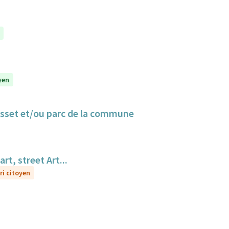
yen
Cusset et/ou parc de la commune
t, street Art...
ri citoyen