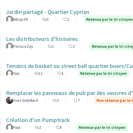
Jardin partagé - Quartier Cyprian
Bibop39
0
2
Retenue par le tri citoyen
Les distributeurs d'histoires
PeriscoZay
1
2
Retenue par le tri cito
Terrains de basket ou street ball quartier buers/
Tep
13
4
Retenue par le tri citoyen
Remplacer les panneaux de pub par des oeuvres d'ar
Yves Dubillard
3
7
Non retenue par le t
Création d'un Pumptrack
Paul
2
8
Retenue par le tri citoyen