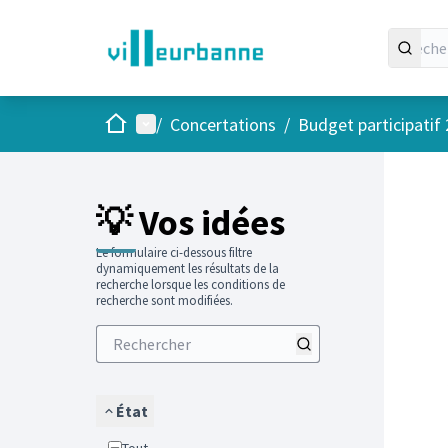
Accueil
Menu principal
/
Concertations
/
Budget participatif
Passer
L'élément
+
−
💡 Vos idées
Le formulaire ci-dessous filtre
dynamiquement les résultats de la
recherche lorsque les conditions de
recherche sont modifiées.
État