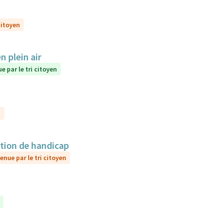
citoyen
 plein air
e par le tri citoyen
n
ation de handicap
enue par le tri citoyen