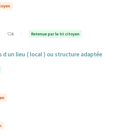
itoyen
6
Retenue par le tri citoyen
 d un lieu ( local ) ou structure adaptée
yen
n