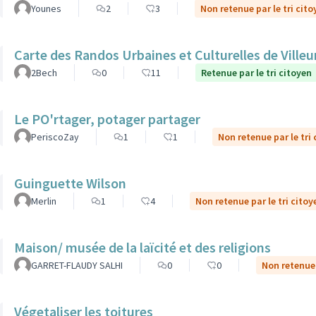
Younes
2
3
Non retenue par le tri cito
Carte des Randos Urbaines et Culturelles de Ville
2Bech
0
11
Retenue par le tri citoyen
Le PO'rtager, potager partager
PeriscoZay
1
1
Non retenue par le tri
Guinguette Wilson
Merlin
1
4
Non retenue par le tri citoy
Maison/ musée de la laïcité et des religions
GARRET-FLAUDY SALHI
0
0
Non retenue 
Végetaliser les toitures