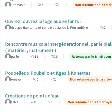
Thomas A
2
8
Non retenue par le tri c
Ouvrez, ouvrez la loge aux enfants !
Groupe Habitants et centre social de la Ferrandière
2
Rencontre musicale intergénérationnel, par le biais
( matériel , instrument )
paille
11
16
Retenue par le tri citoyen
Poubelles x Poubelix et Kges à Knnettes
Amalia
0
2
Non retenue par le tri cito
Créations de points d'eau
Lalca
0
3
Non retenue par le tri citoye