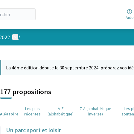
Aide
Menu utilisateur
 2022
/
 la carte
 suivant est une carte qui présente les éléments de cette page comm
La 4ème édition débute le 30 septembre 2024, préparez vos idé
177 propositions
Les plus
A-Z
Z-A (alphabétique
Les p
Aléatoire
récentes
(alphabétique)
inverse)
soute
Un parc sport et loisir