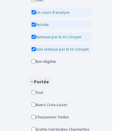
Tout
En cours d’analyse
Retirée
Retenue par le tri citoyen
Non retenue par le tri citoyen
Non éligible
Portée
Tout
Buers Croix-Luizet
Charpennes Tonkin
Gratte-Ciel Dedieu Charmettes