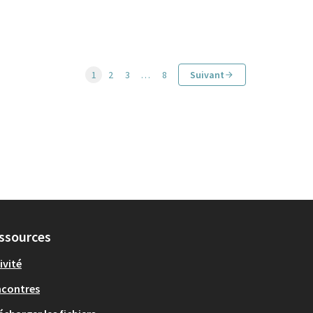
1
2
3
…
8
Suivant
ssources
ivité
ncontres