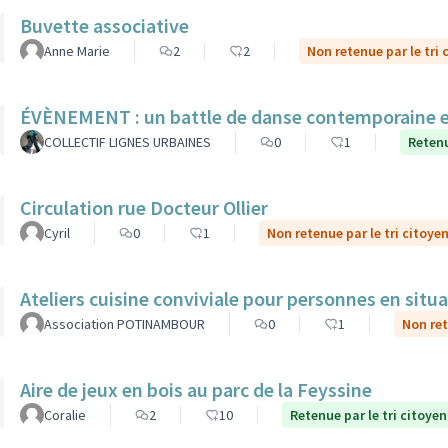
Buvette associative
Anne Marie
2
2
Non retenue par le tri 
ÉVÈNEMENT : un battle de danse contemporaine en
COLLECTIF LIGNES URBAINES
0
1
Retenu
Circulation rue Docteur Ollier
Cyril
0
1
Non retenue par le tri citoye
Ateliers cuisine conviviale pour personnes en situ
Association POTINAMBOUR
0
1
Non ret
Aire de jeux en bois au parc de la Feyssine
Coralie
2
10
Retenue par le tri citoyen