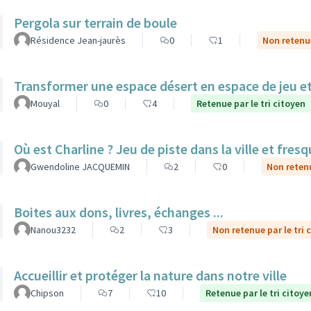
Pergola sur terrain de boule
Résidence Jean-jaurès
0
1
Non retenue
Transformer une espace désert en espace de jeu et
Mouyal
0
4
Retenue par le tri citoyen
Où est Charline ? Jeu de piste dans la ville et fre
Gwendoline JACQUEMIN
2
0
Non retenu
Boites aux dons, livres, échanges ...
Nanou3232
2
3
Non retenue par le tri 
Accueillir et protéger la nature dans notre ville
Chipson
7
10
Retenue par le tri citoye