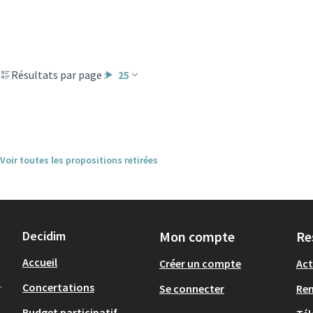
Résultats par page :
25
Voir toutes les propositions retirées
Decidim
Mon compte
Re
Accueil
Créer un compte
Act
.
Concertations
Se connecter
Re
Budget participatif