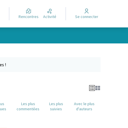
Rencontres
Activité
Se connecter
Leaflet
|
©
OpenStreetMap
contributors
e des points de carte. L'élément peut être utilisé avec un lecteur
es !
lus
Les plus
Les plus
Avec le plus
nues
commentées
suivies
d'auteurs