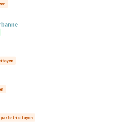
yen
urbanne
 citoyen
en
par le tri citoyen