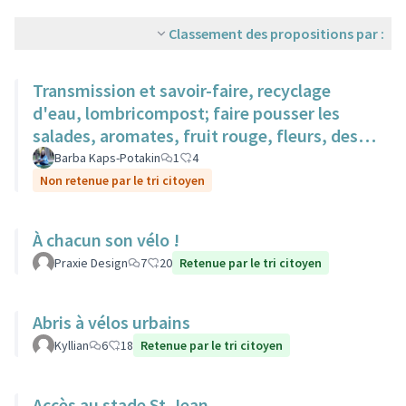
Classement des propositions par :
Transmission et savoir-faire, recyclage
d'eau, lombricompost; faire pousser les
salades, aromates, fruit rouge, fleurs, des
surfaces sur des toits.
Barba Kaps-Potakin
1
4
Non retenue par le tri citoyen
À chacun son vélo !
Praxie Design
7
20
Retenue par le tri citoyen
Abris à vélos urbains
Kyllian
6
18
Retenue par le tri citoyen
Accès au stade St-Jean