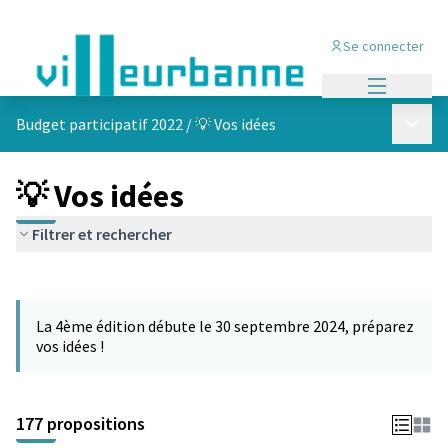
Se connecter
Menu princi
Menu p
Budget participatif 2022
/
💡 Vos idées
💡 Vos idées
Filtrer et rechercher
Passer la carte
Leaflet
|
©
OpenStreetMap
contributors
L'élément suivant est une carte qui présente les éléments de cet
+
La 4ème édition débute le 30 septembre 2024, préparez
−
vos idées !
177 propositions