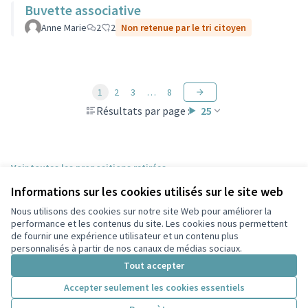
Buvette associative
Anne Marie
2
2
Non retenue par le tri citoyen
1
2
3
…
8
Résultats par page :
25
Voir toutes les propositions retirées
Informations sur les cookies utilisés sur le site web
Nous utilisons des cookies sur notre site Web pour améliorer la
Conditions d'utilisation
performance et les contenus du site. Les cookies nous permettent
Paramètres des cookies
de fournir une expérience utilisateur et un contenu plus
Participez Villeurbanne sur X
Participez Villeurbanne sur Facebook
Participez Villeurbanne sur Instagram
Participez Villeurbanne sur YouTube
personnalisés à partir de nos canaux de médias sociaux.
(Lien externe)
(Lien externe)
(Lien externe)
(Lien externe)
Tout accepter
Accepter seulement les cookies essentiels
Licence Cre
(Lien extern