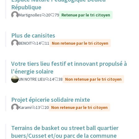
République
Martignolles
20
79
Retenue par le tri citoyen
Plus de canisites
BENOIT
14
11
Non retenue par le tri citoyen
Votre tiers lieu festif et innovant propulsé à
l'énergie solaire
UN NOTRE LIEU
14
38
Non retenue par le tri citoyen
Projet épicerie solidaire mixte
Karami
13
20
Non retenue par le tri citoyen
Terrains de basket ou street ball quartier
buers/Cusset et/ou parc de la commune