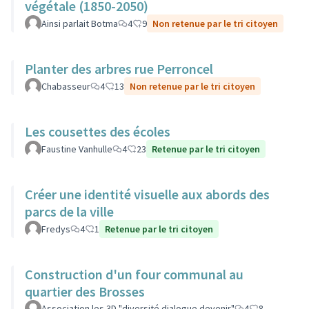
végétale (1850-2050)
Ainsi parlait Botma
4
9
Non retenue par le tri citoyen
Planter des arbres rue Perroncel
Chabasseur
4
13
Non retenue par le tri citoyen
Les cousettes des écoles
Faustine Vanhulle
4
23
Retenue par le tri citoyen
Créer une identité visuelle aux abords des
parcs de la ville
Fredys
4
1
Retenue par le tri citoyen
Construction d'un four communal au
quartier des Brosses
Association les 3D "diversité dialogue devenir"
4
8