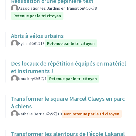
Réalisation d'une pépinière test
Association les Jardins en Transition
6
9
Retenue par le tri citoyen
Abris à vélos urbains
Kyllian
6
18
Retenue par le tri citoyen
Des locaux de répétition équipés en matériel
et instruments !
Nouckey
5
1
Retenue par le tri citoyen
Transformer le square Marcel Claeys en parc
à chiens
Nathalie Berriau
5
10
Non retenue par le tri citoyen
Transformer les alentours de l’école Lakanal