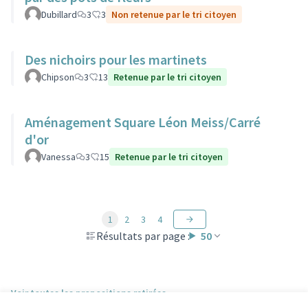
Dubillard
3
3
Non retenue par le tri citoyen
Des nichoirs pour les martinets
Chipson
3
13
Retenue par le tri citoyen
Aménagement Square Léon Meiss/Carré
d'or
Vanessa
3
15
Retenue par le tri citoyen
1
2
3
4
Résultats par page :
50
Voir toutes les propositions retirées