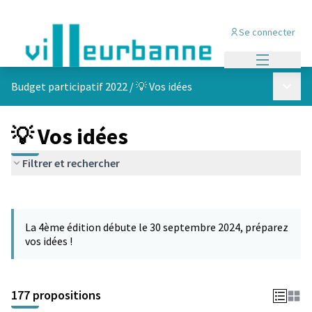
Se connecter
Menu princi
Menu p
Budget participatif 2022
/
💡 Vos idées
💡 Vos idées
Filtrer et rechercher
Passer la carte
Leaflet
|
©
OpenStreetMap
contributors
L'élément suivant est une carte qui présente les éléments de cet
+
La 4ème édition débute le 30 septembre 2024, préparez
−
vos idées !
177 propositions