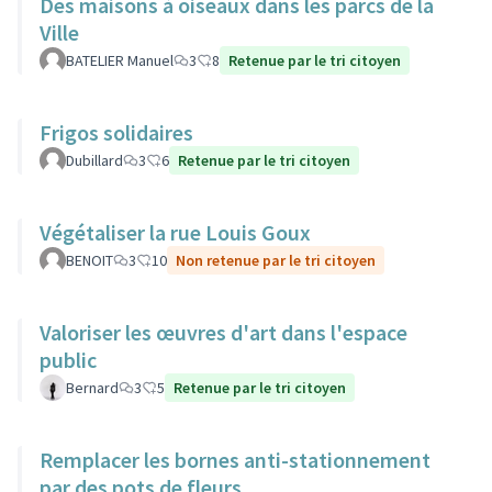
Des maisons à oiseaux dans les parcs de la
Ville
BATELIER Manuel
3
8
Retenue par le tri citoyen
Frigos solidaires
Dubillard
3
6
Retenue par le tri citoyen
Végétaliser la rue Louis Goux
BENOIT
3
10
Non retenue par le tri citoyen
Valoriser les œuvres d'art dans l'espace
public
Bernard
3
5
Retenue par le tri citoyen
Remplacer les bornes anti-stationnement
par des pots de fleurs