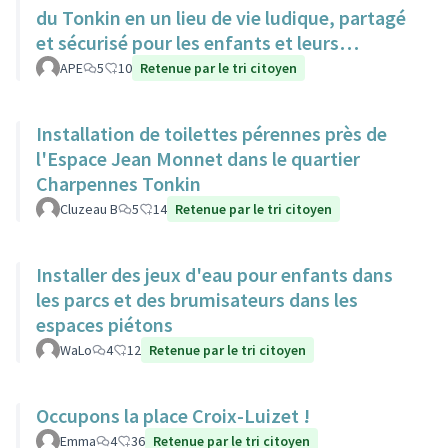
du Tonkin en un lieu de vie ludique, partagé
et sécurisé pour les enfants et leurs
familles.
APE
5
10
Retenue par le tri citoyen
Installation de toilettes pérennes près de
l'Espace Jean Monnet dans le quartier
Charpennes Tonkin
Cluzeau B
5
14
Retenue par le tri citoyen
Installer des jeux d'eau pour enfants dans
les parcs et des brumisateurs dans les
espaces piétons
WaLo
4
12
Retenue par le tri citoyen
Occupons la place Croix-Luizet !
Emma
4
36
Retenue par le tri citoyen