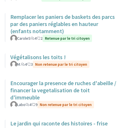
Remplacer les paniers de baskets des parcs
par des paniers réglables en hauteur
(enfants notamment)
CaroleS
4
2
Retenue par le tri citoyen
Végétalisons les toits !
M.
4
3
Non retenue par le tri citoyen
Encourager la presence de ruches d'abeille /
financer la vegetalisation de toit
d'immeuble
Labo
4
9
Non retenue par le tri citoyen
Le jardin qui raconte des histoires - frise