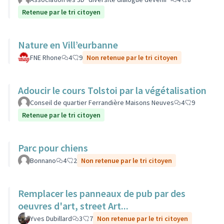
Retenue par le tri citoyen
Nature en Vill’eurbanne
FNE Rhone
4
9
Non retenue par le tri citoyen
Adoucir le cours Tolstoi par la végétalisation
Conseil de quartier Ferrandière Maisons Neuves
4
9
Retenue par le tri citoyen
Parc pour chiens
Bonnano
4
2
Non retenue par le tri citoyen
Remplacer les panneaux de pub par des
oeuvres d'art, street Art...
Yves Dubillard
3
7
Non retenue par le tri citoyen