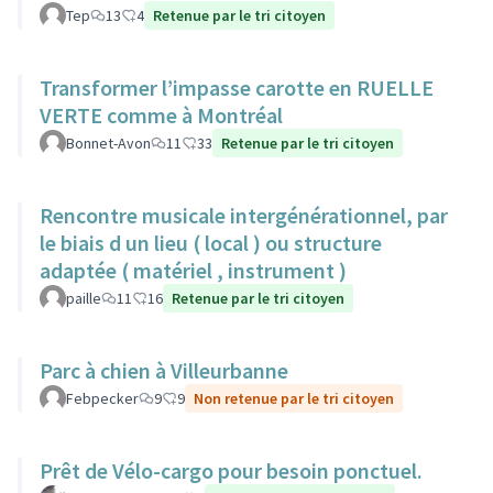
Tep
13
4
Retenue par le tri citoyen
Transformer l’impasse carotte en RUELLE
VERTE comme à Montréal
Bonnet-Avon
11
33
Retenue par le tri citoyen
Rencontre musicale intergénérationnel, par
le biais d un lieu ( local ) ou structure
adaptée ( matériel , instrument )
paille
11
16
Retenue par le tri citoyen
Parc à chien à Villeurbanne
Febpecker
9
9
Non retenue par le tri citoyen
Prêt de Vélo-cargo pour besoin ponctuel.