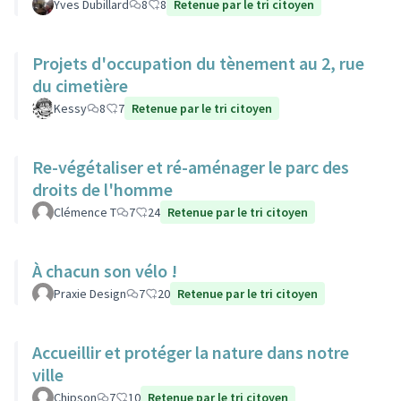
Yves Dubillard
8
8
Retenue par le tri citoyen
Projets d'occupation du tènement au 2, rue
du cimetière
Kessy
8
7
Retenue par le tri citoyen
Re-végétaliser et ré-aménager le parc des
droits de l'homme
Clémence T
7
24
Retenue par le tri citoyen
À chacun son vélo !
Praxie Design
7
20
Retenue par le tri citoyen
Accueillir et protéger la nature dans notre
ville
Chipson
7
10
Retenue par le tri citoyen