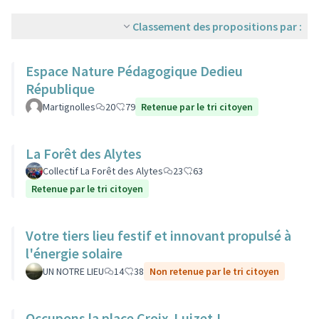
Classement des propositions par :
Espace Nature Pédagogique Dedieu
République
Martignolles
20
79
Retenue par le tri citoyen
La Forêt des Alytes
Collectif La Forêt des Alytes
23
63
Retenue par le tri citoyen
Votre tiers lieu festif et innovant propulsé à
l'énergie solaire
UN NOTRE LIEU
14
38
Non retenue par le tri citoyen
Occupons la place Croix-Luizet !