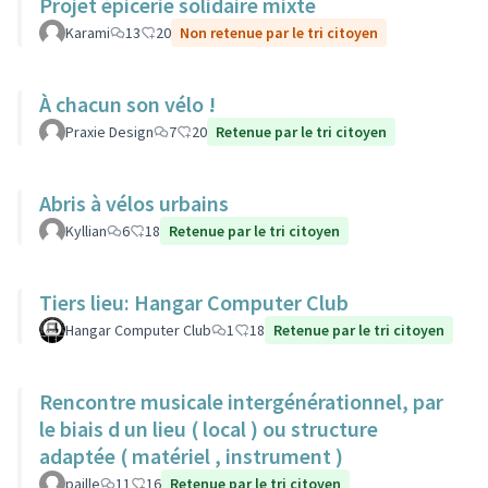
Projet épicerie solidaire mixte
Karami
13
20
Non retenue par le tri citoyen
À chacun son vélo !
Praxie Design
7
20
Retenue par le tri citoyen
Abris à vélos urbains
Kyllian
6
18
Retenue par le tri citoyen
Tiers lieu: Hangar Computer Club
Hangar Computer Club
1
18
Retenue par le tri citoyen
Rencontre musicale intergénérationnel, par
le biais d un lieu ( local ) ou structure
adaptée ( matériel , instrument )
paille
11
16
Retenue par le tri citoyen