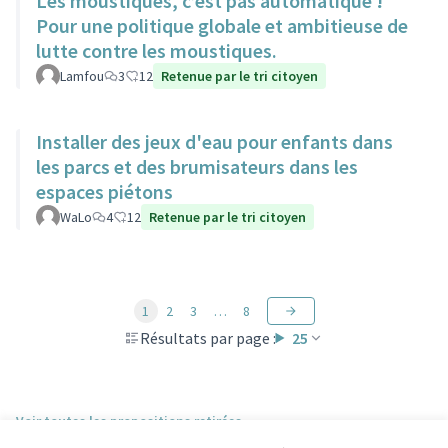
Les moustiques, c’est pas automatique !
Pour une politique globale et ambitieuse de
lutte contre les moustiques.
Lamfou
3
12
Retenue par le tri citoyen
Installer des jeux d'eau pour enfants dans
les parcs et des brumisateurs dans les
espaces piétons
WaLo
4
12
Retenue par le tri citoyen
1
2
3
…
8
Résultats par page :
25
Voir toutes les propositions retirées