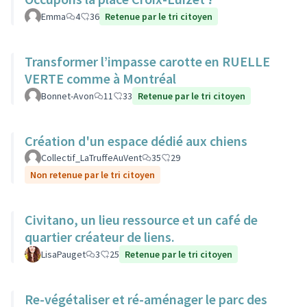
Emma
4
36
Retenue par le tri citoyen
Transformer l’impasse carotte en RUELLE
VERTE comme à Montréal
Bonnet-Avon
11
33
Retenue par le tri citoyen
Création d'un espace dédié aux chiens
Collectif_LaTruffeAuVent
35
29
Non retenue par le tri citoyen
Civitano, un lieu ressource et un café de
quartier créateur de liens.
LisaPauget
3
25
Retenue par le tri citoyen
Re-végétaliser et ré-aménager le parc des