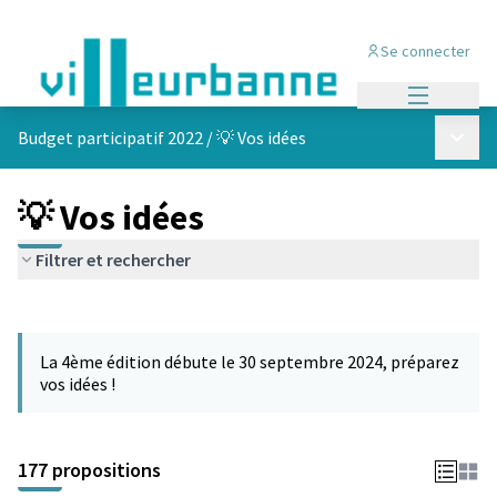
Se connecter
Menu princi
Menu p
Budget participatif 2022
/
💡 Vos idées
💡 Vos idées
Filtrer et rechercher
Passer la carte
Leaflet
|
©
OpenStreetMap
contributors
L'élément suivant est une carte qui présente les éléments de cet
+
La 4ème édition débute le 30 septembre 2024, préparez
−
vos idées !
177 propositions