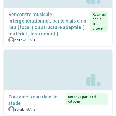
Rencontre musicale
Retenue
par le
intergénérationnel, par le biais d un
tri
lieu ( local ) ou structure adaptée (
citoyen
matériel , instrument )
paille
11
16
Fontaine à eau dans le
Retenue par le tri
citoyen
stade
Bakala
0
7