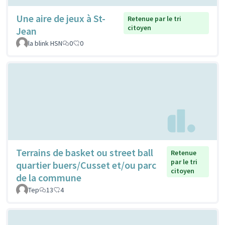
Une aire de jeux à St-
Retenue par le tri
citoyen
Jean
la blink HSN
0
0
Terrains de basket ou street ball
Retenue
par le tri
quartier buers/Cusset et/ou parc
citoyen
de la commune
Tep
13
4