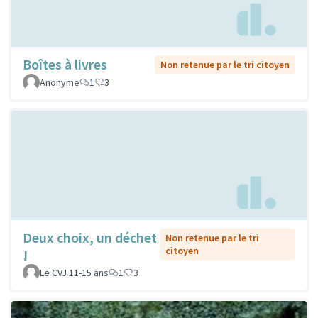
Boîtes à livres
Non retenue par le tri citoyen
Anonyme
1
3
Deux choix, un déchet
Non retenue par le tri
citoyen
!
Le CVJ 11-15 ans
1
3