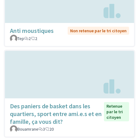
Anti moustiques
Non retenue par le tri citoyen
Tep
2
2
Des paniers de basket dans les
Retenue
par le tri
quartiers, sport entre ami.e.s et en
citoyen
famille, ça vous dit?
Bouamrane
3
20