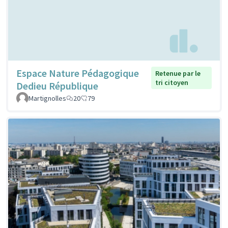
Espace Nature Pédagogique
Retenue par le
tri citoyen
Dedieu République
Martignolles
20
79