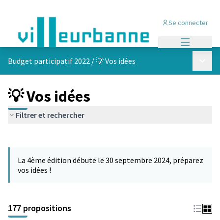
Se connecter
Menu princi
Menu p
Budget participatif 2022
/
💡 Vos idées
💡 Vos idées
Filtrer et rechercher
Passer la carte
Leaflet
|
©
OpenStreetMap
contributors
L'élément suivant est une carte qui présente les éléments de cet
+
La 4ème édition débute le 30 septembre 2024, préparez
−
vos idées !
177 propositions