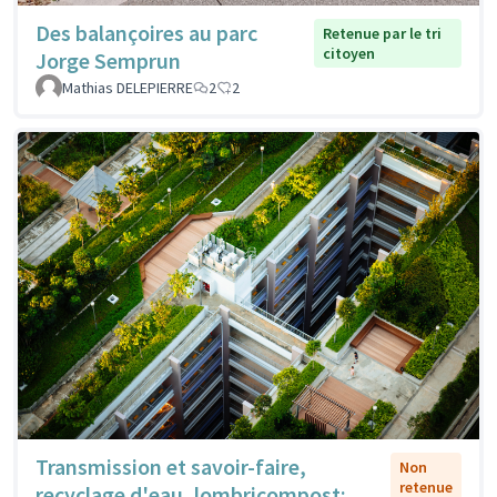
Des balançoires au parc
Retenue par le tri
citoyen
Jorge Semprun
Mathias DELEPIERRE
2
2
Transmission et savoir-faire,
Non
retenue
recyclage d'eau, lombricompost;