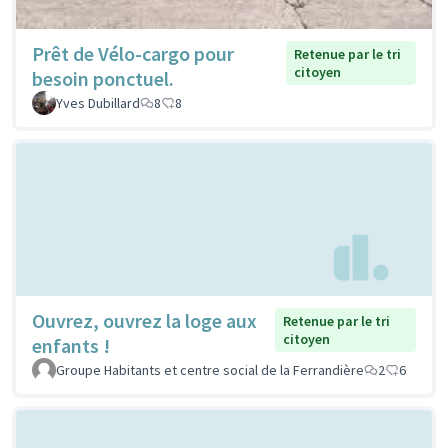
Prêt de Vélo-cargo pour
Retenue par le tri
citoyen
besoin ponctuel.
Yves Dubillard
8
8
Ouvrez, ouvrez la loge aux
Retenue par le tri
citoyen
enfants !
Groupe Habitants et centre social de la Ferrandière
2
6