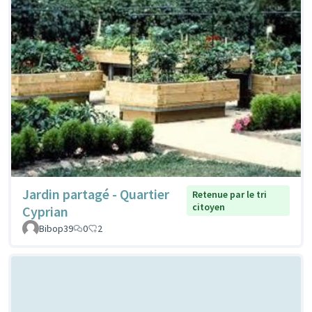
Jardin partagé - Quartier
Retenue par le tri
citoyen
Cyprian
Bibop39
0
2