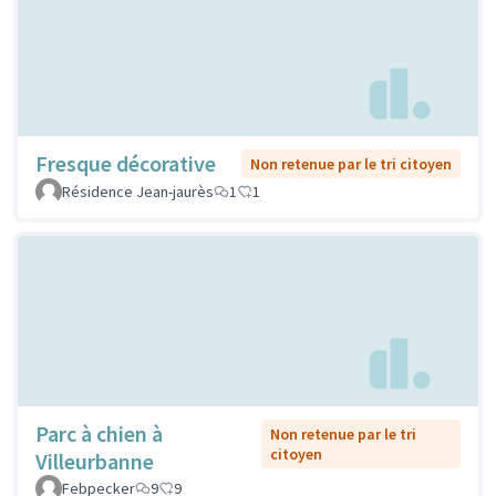
Fresque décorative
Non retenue par le tri citoyen
Résidence Jean-jaurès
1
1
Parc à chien à
Non retenue par le tri
citoyen
Villeurbanne
Febpecker
9
9