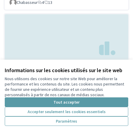
Chabasseur
4
13
Bornes anti-
Non retenue par le tri
Informations sur les cookies utilisés sur le site web
citoyen
moustiques
Nous utilisons des cookies sur notre site Web pour améliorer la
avcrois
2
6
performance et les contenus du site. Les cookies nous permettent
de fournir une expérience utilisateur et un contenu plus
personnalisés à partir de nos canaux de médias sociaux.
Tout accepter
Accepter seulement les cookies essentiels
Paramètres