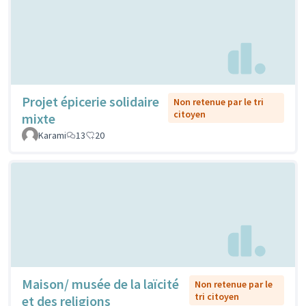
Projet épicerie solidaire
Non retenue par le tri
citoyen
mixte
Karami
13
20
Maison/ musée de la laïcité
Non retenue par le
tri citoyen
et des religions