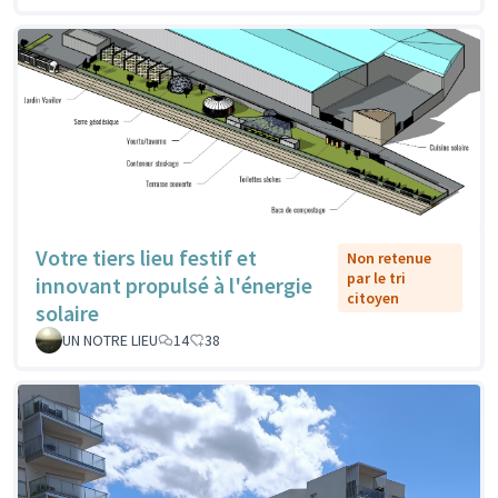
Votre tiers lieu festif et
Non retenue
par le tri
innovant propulsé à l'énergie
citoyen
solaire
UN NOTRE LIEU
14
38