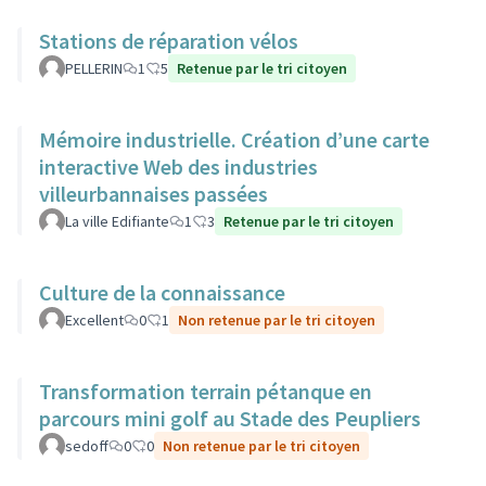
Stations de réparation vélos
PELLERIN
1
5
Retenue par le tri citoyen
Mémoire industrielle. Création d’une carte
interactive Web des industries
villeurbannaises passées
La ville Edifiante
1
3
Retenue par le tri citoyen
Culture de la connaissance
Excellent
0
1
Non retenue par le tri citoyen
Transformation terrain pétanque en
parcours mini golf au Stade des Peupliers
sedoff
0
0
Non retenue par le tri citoyen