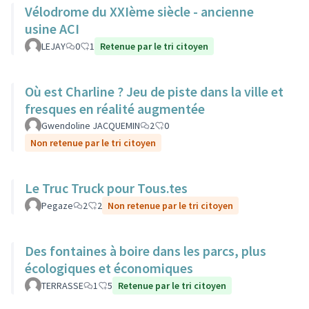
Vélodrome du XXIème siècle - ancienne
usine ACI
LEJAY
0
1
Retenue par le tri citoyen
Où est Charline ? Jeu de piste dans la ville et
fresques en réalité augmentée
Gwendoline JACQUEMIN
2
0
Non retenue par le tri citoyen
Le Truc Truck pour Tous.tes
Pegaze
2
2
Non retenue par le tri citoyen
Des fontaines à boire dans les parcs, plus
écologiques et économiques
TERRASSE
1
5
Retenue par le tri citoyen