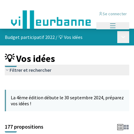
Se connecter
Menu princi
Menu p
Budget participatif 2022
/
💡 Vos idées
💡 Vos idées
Filtrer et rechercher
Passer la carte
Leaflet
|
©
OpenStreetMap
contributors
L'élément suivant est une carte qui présente les éléments de cet
+
La 4ème édition débute le 30 septembre 2024, préparez
−
vos idées !
177 propositions