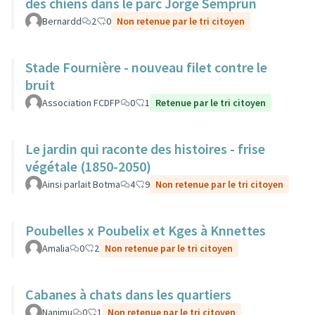
des chiens dans le parc Jorge Semprun
Bernardd
2
0
Non retenue par le tri citoyen
Stade Fournière - nouveau filet contre le
bruit
Association FCDFP
0
1
Retenue par le tri citoyen
Le jardin qui raconte des histoires - frise
végétale (1850-2050)
Ainsi parlait Botma
4
9
Non retenue par le tri citoyen
Poubelles x Poubelix et Kges à Knnettes
Amalia
0
2
Non retenue par le tri citoyen
Cabanes à chats dans les quartiers
Nanimu
0
1
Non retenue par le tri citoyen