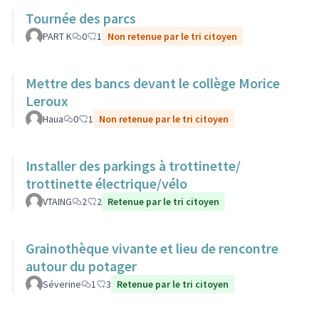
Tournée des parcs
PART K
0
1
Non retenue par le tri citoyen
Mettre des bancs devant le collège Morice
Leroux
Haua
0
1
Non retenue par le tri citoyen
Installer des parkings à trottinette/
trottinette électrique/vélo
VTAING
2
2
Retenue par le tri citoyen
Grainothèque vivante et lieu de rencontre
autour du potager
Séverine
1
3
Retenue par le tri citoyen