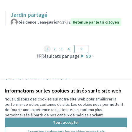
Jardin partagé
Résidence Jean-jaurès
3
2
Retenue par le tri citoyen
1
2
3
4
Résultats par page :
50
Voir toutes les propositions retirées
Informations sur les cookies utilisés sur le site web
Nous utilisons des cookies sur notre site Web pour améliorer la
Conditions d'utilisation
performance et les contenus du site. Les cookies nous permettent
Paramètres des cookies
de fournir une expérience utilisateur et un contenu plus
Participez Villeurbanne sur X
Participez Villeurbanne sur Facebook
Participez Villeurbanne sur Instagram
Participez Villeurbanne sur YouTube
personnalisés à partir de nos canaux de médias sociaux.
(Lien externe)
(Lien externe)
(Lien externe)
(Lien externe)
Tout accepter
Accepter seulement les cookies essentiels