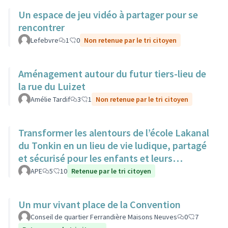
Un espace de jeu vidéo à partager pour se
rencontrer
Lefebvre
1
0
Non retenue par le tri citoyen
Aménagement autour du futur tiers-lieu de
la rue du Luizet
Amélie Tardif
3
1
Non retenue par le tri citoyen
Transformer les alentours de l’école Lakanal
du Tonkin en un lieu de vie ludique, partagé
et sécurisé pour les enfants et leurs
familles.
APE
5
10
Retenue par le tri citoyen
Un mur vivant place de la Convention
Conseil de quartier Ferrandière Maisons Neuves
0
7