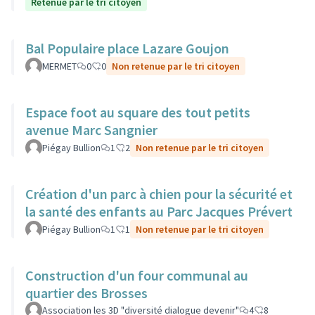
Retenue par le tri citoyen
Bal Populaire place Lazare Goujon
MERMET
0
0
Non retenue par le tri citoyen
Espace foot au square des tout petits
avenue Marc Sangnier
Piégay Bullion
1
2
Non retenue par le tri citoyen
Création d'un parc à chien pour la sécurité et
la santé des enfants au Parc Jacques Prévert
Piégay Bullion
1
1
Non retenue par le tri citoyen
Construction d'un four communal au
quartier des Brosses
Association les 3D "diversité dialogue devenir"
4
8