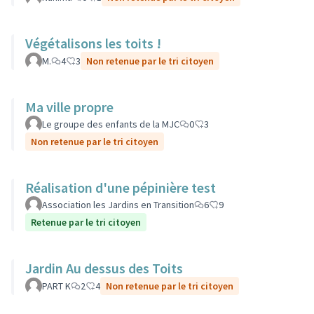
Végétalisons les toits !
M.
4
3
Non retenue par le tri citoyen
Ma ville propre
Le groupe des enfants de la MJC
0
3
Non retenue par le tri citoyen
Réalisation d'une pépinière test
Association les Jardins en Transition
6
9
Retenue par le tri citoyen
Jardin Au dessus des Toits
PART K
2
4
Non retenue par le tri citoyen