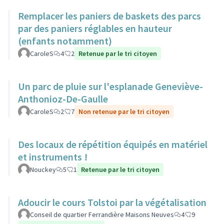
Remplacer les paniers de baskets des parcs
par des paniers réglables en hauteur
(enfants notamment)
CaroleS
4
2
Retenue par le tri citoyen
Un parc de pluie sur l'esplanade Geneviève-
Anthonioz-De-Gaulle
CaroleS
2
7
Non retenue par le tri citoyen
Des locaux de répétition équipés en matériel
et instruments !
Nouckey
5
1
Retenue par le tri citoyen
Adoucir le cours Tolstoi par la végétalisation
Conseil de quartier Ferrandière Maisons Neuves
4
9