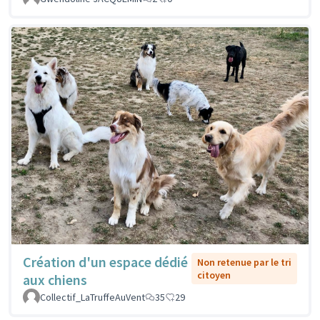
Création d'un espace dédié
Non retenue par le tri
citoyen
aux chiens
Collectif_LaTruffeAuVent
35
29