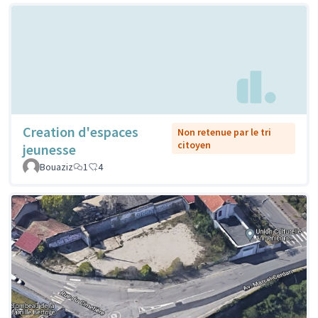
Creation d'espaces
Non retenue par le tri
citoyen
jeunesse
Bouaziz
1
4