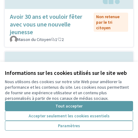
Avoir 30 ans et vouloir fêter
Non retenue
par le tri
avec vous une nouvelle
citoyen
jeunesse
Maison du Citoyen
1
2
Informations sur les cookies utilisés sur le site web
Nous utilisons des cookies sur notre site Web pour améliorer la
performance et les contenus du site. Les cookies nous permettent
de fournir une expérience utilisateur et un contenu plus
personnalisés à partir de nos canaux de médias sociaux.
Vilain grand cône de béton ou
Tout accepter
Non retenue
par le tri
atelier de création et
Accepter seulement les cookies essentiels
citoyen
d'expression ...?
Paramètres
Sylvie Orkisz
2
3