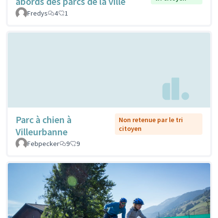
abords des parcs de la ville
Fredys
4
1
Parc à chien à
Non retenue par le tri
citoyen
Villeurbanne
Febpecker
9
9