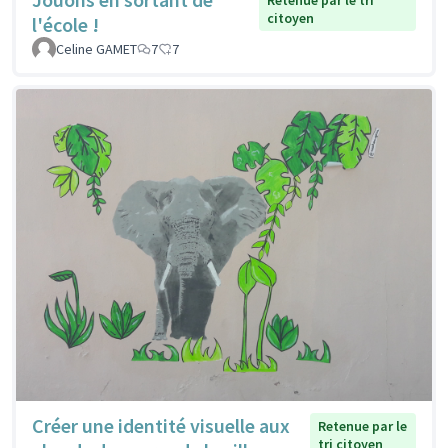
Retenue par le tri
citoyen
l'école !
Celine GAMET
7
7
Créer une identité visuelle aux
Retenue par le
tri citoyen