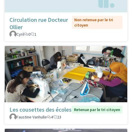
Circulation rue Docteur
Non retenue par le tri
citoyen
Ollier
Cyril
0
1
Les cousettes des écoles
Retenue par le tri citoyen
Faustine Vanhulle
4
23