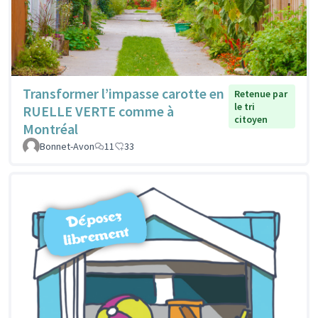
Transformer l’impasse carotte en
Retenue par
le tri
RUELLE VERTE comme à
citoyen
Montréal
Bonnet-Avon
11
33