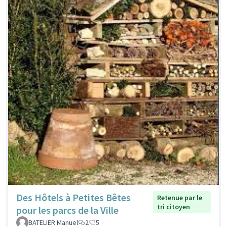
Des Hôtels à Petites Bêtes
Retenue par le
tri citoyen
pour les parcs de la Ville
BATELIER Manuel
2
5