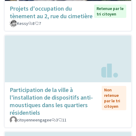
Projets d'occupation du
Retenue par le
tri citoyen
tènement au 2, rue du cimetière
Kessy
8
7
Participation de la ville à
Non
retenue
l'installation de dispositifs anti-
par le tri
moustiques dans les quartiers
citoyen
résidentiels
citoyenneengagee
3
11