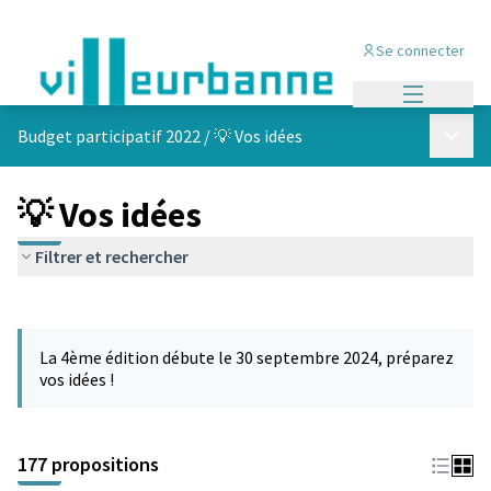
Se connecter
Menu princi
Menu p
Budget participatif 2022
/
💡 Vos idées
💡 Vos idées
Filtrer et rechercher
Passer la carte
Leaflet
|
©
OpenStreetMap
contributors
L'élément suivant est une carte qui présente les éléments de cet
+
La 4ème édition débute le 30 septembre 2024, préparez
−
vos idées !
177 propositions