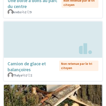
Une boîte à dons au parc
Non retenue par le tri
citoyen
du centre
krebs
1
9
Camion de glace et
Non retenue par le tri
citoyen
balançoires
Thalya
1
2