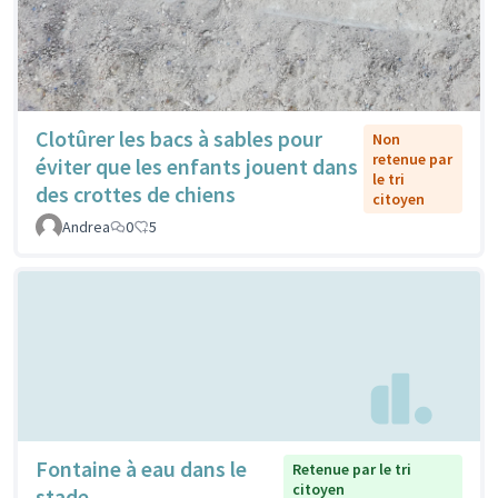
Clotûrer les bacs à sables pour
Non
retenue par
éviter que les enfants jouent dans
le tri
des crottes de chiens
citoyen
Andrea
0
5
Fontaine à eau dans le
Retenue par le tri
citoyen
stade