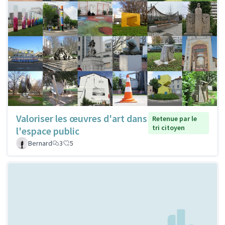
Valoriser les œuvres d'art dans
Retenue par le
tri citoyen
l'espace public
Bernard
3
5