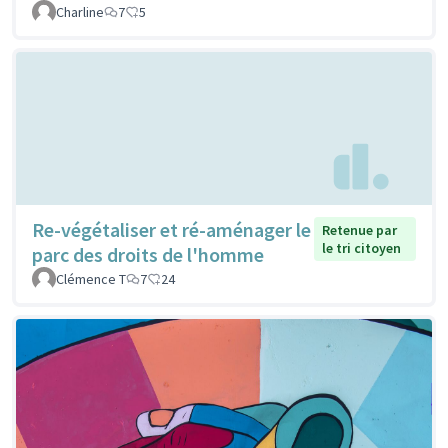
Charline
7
5
Re-végétaliser et ré-aménager le
Retenue par
le tri citoyen
parc des droits de l'homme
Clémence T
7
24