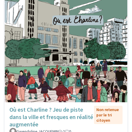
Où est Charline ? Jeu de piste
Non retenue
par le tri
dans la ville et fresques en réalité
citoyen
augmentée
Gwendoline JACQUEMIN
2
0