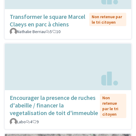
Transformer le square Marcel
Non retenue par
le tri citoyen
Claeys en parc à chiens
Nathalie Berriau
5
10
Encourager la presence de ruches
Non
retenue
d'abeille / financer la
par le tri
vegetalisation de toit d'immeuble
citoyen
Labo
4
9