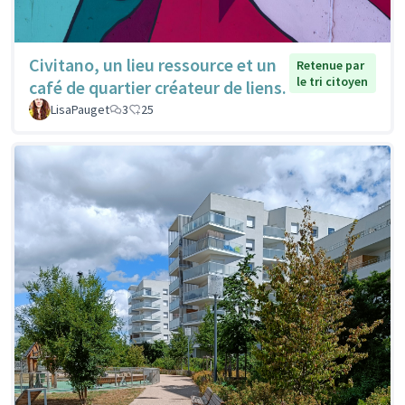
Civitano, un lieu ressource et un
Retenue par
le tri citoyen
café de quartier créateur de liens.
LisaPauget
3
25