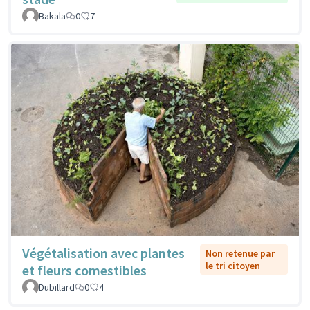
Bakala
0
7
Végétalisation avec plantes
Non retenue par
le tri citoyen
et fleurs comestibles
Dubillard
0
4