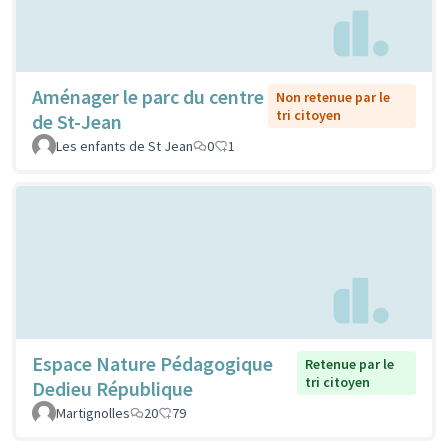
Aménager le parc du centre
Non retenue par le
tri citoyen
de St-Jean
Les enfants de St Jean
0
1
Espace Nature Pédagogique
Retenue par le
tri citoyen
Dedieu République
Martignolles
20
79