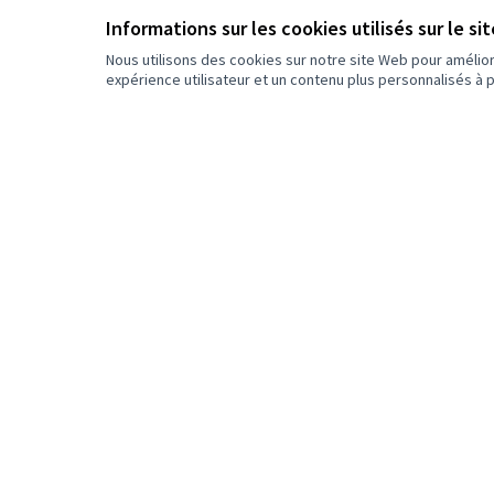
Informations sur les cookies utilisés sur le si
Ferrandière Maisons Neuves
Nous utilisons des cookies sur notre site Web pour amélio
expérience utilisateur et un contenu plus personnalisés à 
Cusset
Saint-Jean
Perralière Grandclément
Cyprian
Laurent Bonnevay La Soie Les
Brosses
Catégorie
Tout
Confort et embellissement
Convivialité et solidarité