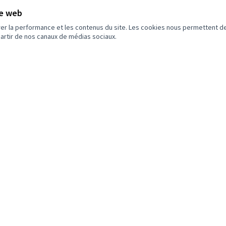
Boîtes à livres
Non retenue par le tri citoyen
te web
Anonyme
1
3
rer la performance et les contenus du site. Les cookies nous permettent de
partir de nos canaux de médias sociaux.
Terrasse
L
Non retenue par le tri
citoyen
aménagée
!
Anonyme
0
2