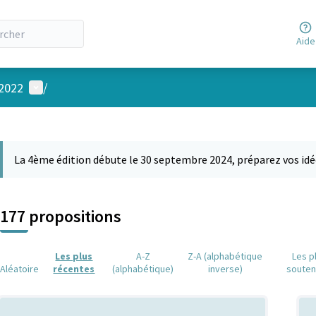
Aide
Menu utilisateur
 2022
/
 la carte
 suivant est une carte qui présente les éléments de cette page comm
La 4ème édition débute le 30 septembre 2024, préparez vos idé
177 propositions
Les plus
A-Z
Z-A (alphabétique
Les p
Aléatoire
récentes
(alphabétique)
inverse)
soute