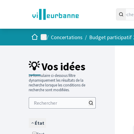
Accueil
Menu principal
/
Concertations
/
Budget participatif
Passer
L'élément
+
−
💡 Vos idées
Le formulaire ci-dessous filtre
dynamiquement les résultats de la
recherche lorsque les conditions de
recherche sont modifiées.
État