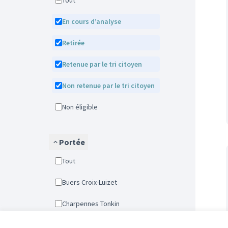
Tout
En cours d’analyse
Retirée
Retenue par le tri citoyen
Non retenue par le tri citoyen
Non éligible
Portée
Tout
Buers Croix-Luizet
Charpennes Tonkin
Gratte-Ciel Dedieu Charmettes