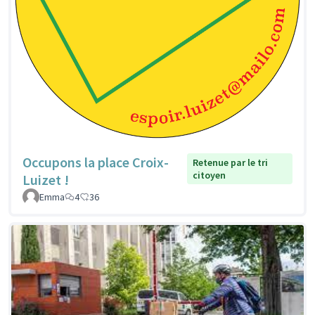
Occupons la place Croix-
Retenue par le tri
citoyen
Luizet !
Emma
4
36