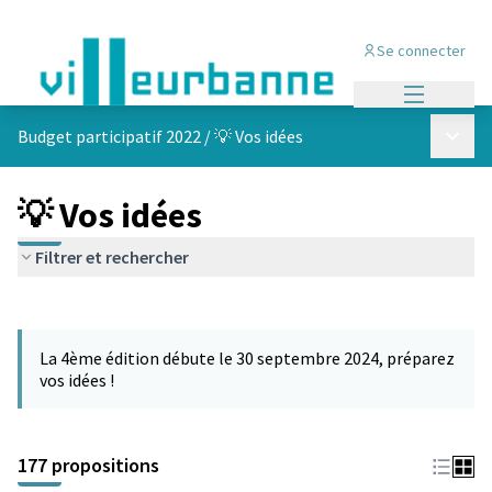
Se connecter
Menu princi
Menu p
Budget participatif 2022
/
💡 Vos idées
💡 Vos idées
Filtrer et rechercher
Passer la carte
Leaflet
|
©
OpenStreetMap
contributors
L'élément suivant est une carte qui présente les éléments de cet
+
La 4ème édition débute le 30 septembre 2024, préparez
−
vos idées !
177 propositions