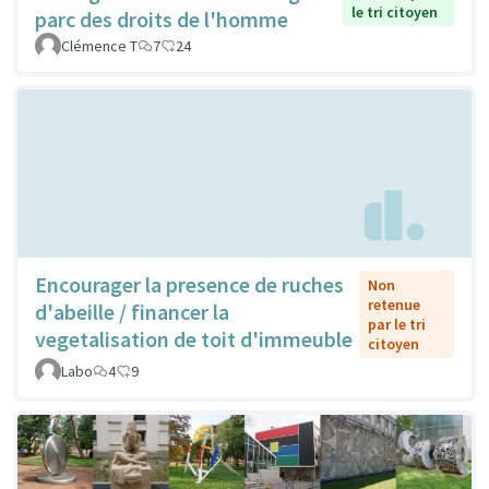
le tri citoyen
parc des droits de l'homme
Clémence T
7
24
Encourager la presence de ruches
Non
retenue
d'abeille / financer la
par le tri
vegetalisation de toit d'immeuble
citoyen
Labo
4
9