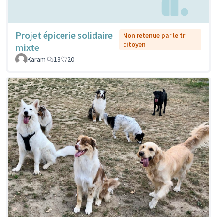
Projet épicerie solidaire
Non retenue par le tri
citoyen
mixte
Karami
13
20