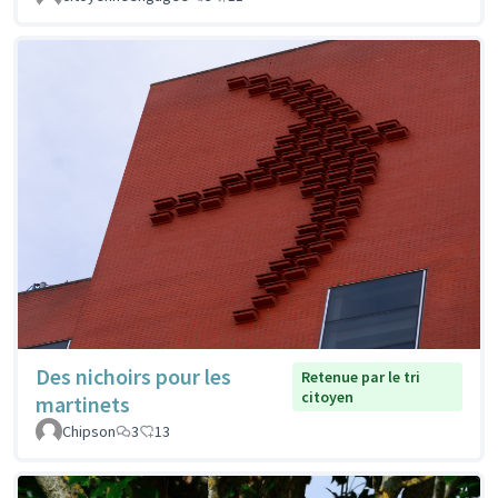
Des nichoirs pour les
Retenue par le tri
citoyen
martinets
Chipson
3
13