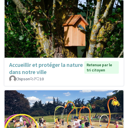
Accueillir et protéger la nature
Retenue par le
tri citoyen
dans notre ville
Chipson
7
10