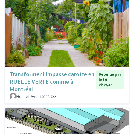
Transformer l’impasse carotte en
Retenue par
le tri
RUELLE VERTE comme à
citoyen
Montréal
Bonnet-Avon
11
33