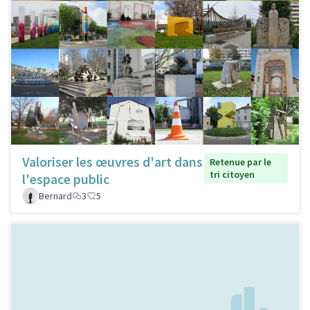
Valoriser les œuvres d'art dans
Retenue par le
tri citoyen
l'espace public
Bernard
3
5