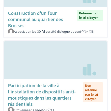
Construction d'un four
Retenue par
le tri citoyen
communal au quartier des
Brosses
Association les 3D "diversité dialogue devenir"
4
8
Participation de la ville à
Non
retenue
l'installation de dispositifs anti-
par le tri
moustiques dans les quartiers
citoyen
résidentiels
citoyenneengagee
3
11