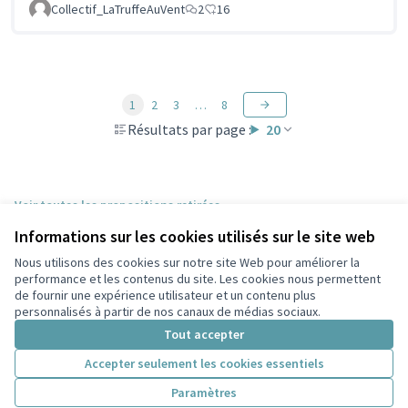
Collectif_LaTruffeAuVent
2
16
1
2
3
…
8
Résultats par page :
20
Voir toutes les propositions retirées
Informations sur les cookies utilisés sur le site web
Nous utilisons des cookies sur notre site Web pour améliorer la
Conditions d'utilisation
performance et les contenus du site. Les cookies nous permettent
Paramètres des cookies
de fournir une expérience utilisateur et un contenu plus
Participez Villeurbanne sur X
Participez Villeurbanne sur Facebook
Participez Villeurbanne sur Instagram
Participez Villeurbanne sur YouTube
personnalisés à partir de nos canaux de médias sociaux.
(Lien externe)
(Lien externe)
(Lien externe)
(Lien externe)
Tout accepter
Accepter seulement les cookies essentiels
Licence Cre
(Lien extern
Paramètres
(Lien externe)
Site réalisé grâce au
logiciel libre Decidim
.