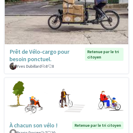
Prêt de Vélo-cargo pour
Retenue par le tri
citoyen
besoin ponctuel.
Yves Dubillard
8
8
À chacun son vélo !
Retenue par le tri citoyen
Praxie Design
7
20