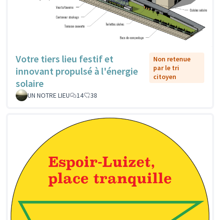
Votre tiers lieu festif et
Non retenue
par le tri
innovant propulsé à l'énergie
citoyen
solaire
UN NOTRE LIEU
14
38