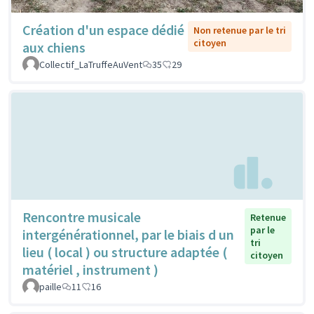
Création d'un espace dédié
Non retenue par le tri
citoyen
aux chiens
Collectif_LaTruffeAuVent
35
29
Rencontre musicale
Retenue
par le
intergénérationnel, par le biais d un
tri
lieu ( local ) ou structure adaptée (
citoyen
matériel , instrument )
paille
11
16