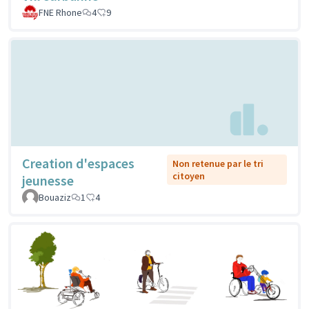
FNE Rhone
4
9
Creation d'espaces
Non retenue par le tri
citoyen
jeunesse
Bouaziz
1
4