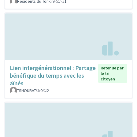
Résidents du Tonkin
1
1
Lien intergénérationnel : Partage
Retenue par
le tri
bénéfique du temps avec les
citoyen
aînés
TSHOUBAT
0
2