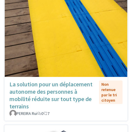
La solution pour un déplacement
Non
retenue
autonome des personnes à
par le tri
mobilité réduite sur tout type de
citoyen
terrains
PEREIRA Rui
0
7