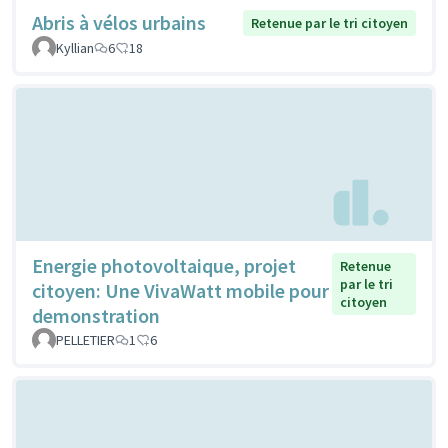
Abris à vélos urbains
Retenue par le tri citoyen
Kyllian
6
18
Energie photovoltaique, projet
Retenue
par le tri
citoyen: Une VivaWatt mobile pour
citoyen
demonstration
PELLETIER
1
6