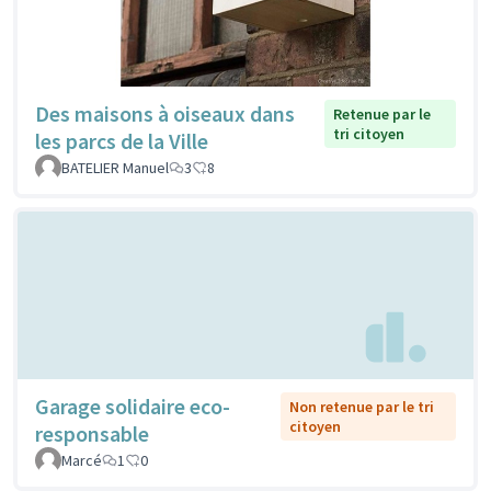
Des maisons à oiseaux dans
Retenue par le
tri citoyen
les parcs de la Ville
BATELIER Manuel
3
8
Garage solidaire eco-
Non retenue par le tri
citoyen
responsable
Marcé
1
0