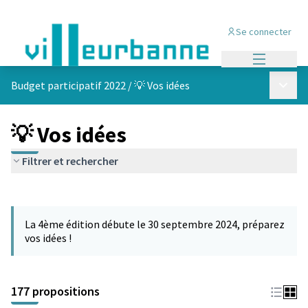
Se connecter
Menu princi
Menu p
Budget participatif 2022
/
💡 Vos idées
💡 Vos idées
Filtrer et rechercher
Passer la carte
Leaflet
|
©
OpenStreetMap
contributors
L'élément suivant est une carte qui présente les éléments de cet
+
La 4ème édition débute le 30 septembre 2024, préparez
−
vos idées !
177 propositions