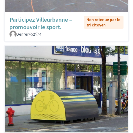
Participez Villeurbanne –
Non retenue par le
tri citoyen
promouvoir le sport.
Denfer
2
4