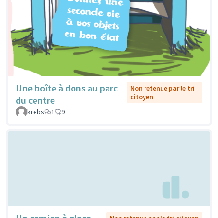
Une boîte à dons au parc
Non retenue par le tri
citoyen
du centre
krebs
1
9
Un camion à glace