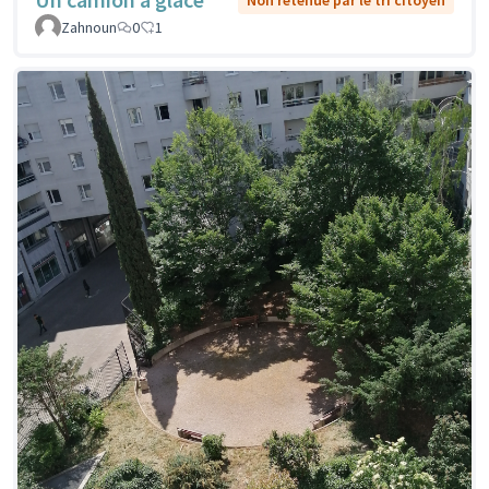
Non retenue par le tri citoyen
Zahnoun
0
1