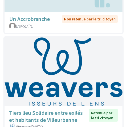
Un Accrobranche
Non retenue par le tri citoyen
Lrs
1
1
Tiers lieu Solidaire entre exilés
Retenue par
le tri citoyen
et habitants de Villeurbanne
Weavers
0
2