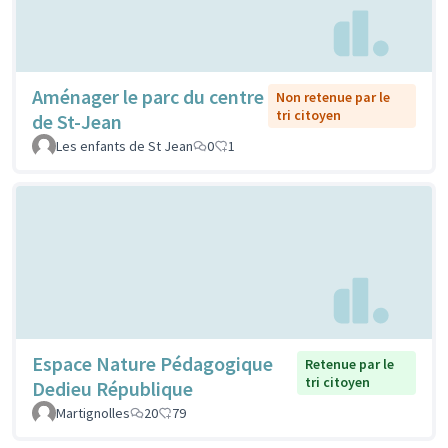
Aménager le parc du centre
Non retenue par le
tri citoyen
de St-Jean
Les enfants de St Jean
0
1
Espace Nature Pédagogique
Retenue par le
tri citoyen
Dedieu République
Martignolles
20
79