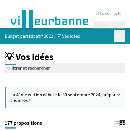
Se connecter
Menu princi
Menu p
Budget participatif 2022
/
💡 Vos idées
💡 Vos idées
Filtrer et rechercher
Passer la carte
Leaflet
|
©
OpenStreetMap
contributors
L'élément suivant est une carte qui présente les éléments de cet
+
La 4ème édition débute le 30 septembre 2024, préparez
−
vos idées !
177 propositions