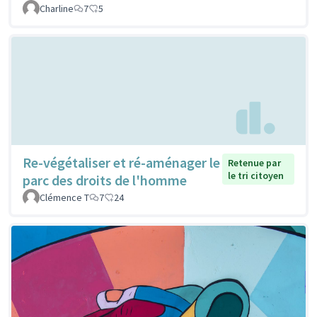
Charline
7
5
Re-végétaliser et ré-aménager le
Retenue par
le tri citoyen
parc des droits de l'homme
Clémence T
7
24