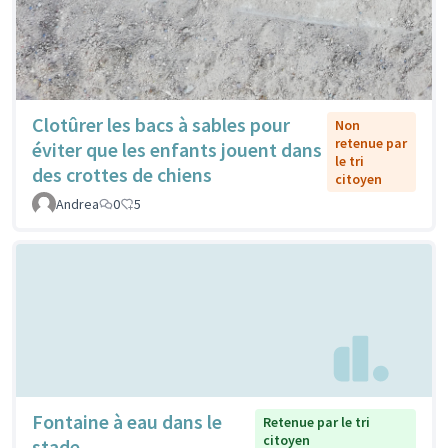
Clotûrer les bacs à sables pour
Non
retenue par
éviter que les enfants jouent dans
le tri
des crottes de chiens
citoyen
Andrea
0
5
Fontaine à eau dans le
Retenue par le tri
citoyen
stade