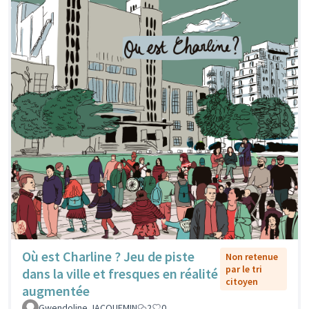
Où est Charline ? Jeu de piste
Non retenue
par le tri
dans la ville et fresques en réalité
citoyen
augmentée
Gwendoline JACQUEMIN
2
0