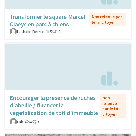
Transformer le square Marcel
Non retenue par
le tri citoyen
Claeys en parc à chiens
Nathalie Berriau
5
10
Encourager la presence de ruches
Non
retenue
d'abeille / financer la
par le tri
vegetalisation de toit d'immeuble
citoyen
Labo
4
9