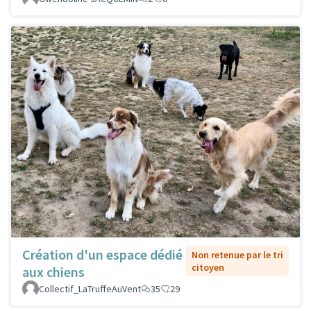
Création d'un espace dédié
Non retenue par le tri
citoyen
aux chiens
Collectif_LaTruffeAuVent
35
29