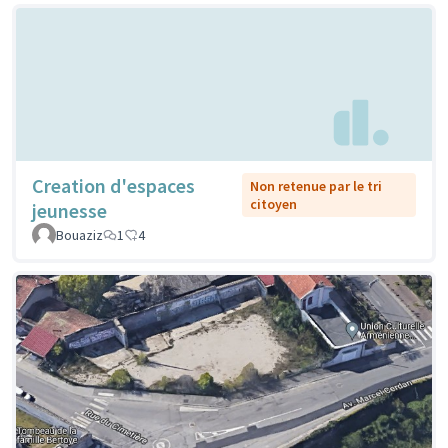
Creation d'espaces
Non retenue par le tri
citoyen
jeunesse
Bouaziz
1
4