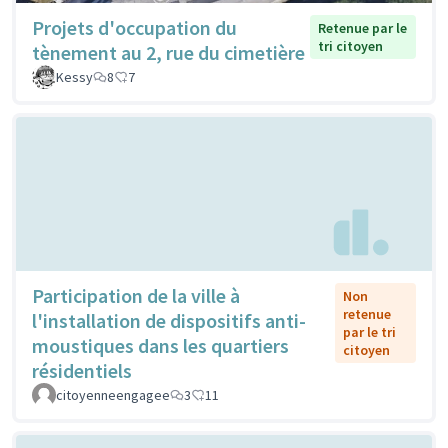
Projets d'occupation du
Retenue par le
tri citoyen
tènement au 2, rue du cimetière
Kessy
8
7
Participation de la ville à
Non
retenue
l'installation de dispositifs anti-
par le tri
moustiques dans les quartiers
citoyen
résidentiels
citoyenneengagee
3
11