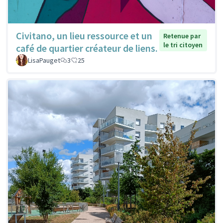
Civitano, un lieu ressource et un
Retenue par
le tri citoyen
café de quartier créateur de liens.
LisaPauget
3
25