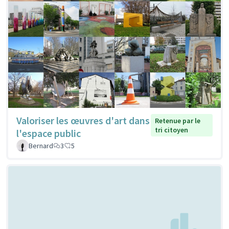
Valoriser les œuvres d'art dans
Retenue par le
tri citoyen
l'espace public
Bernard
3
5