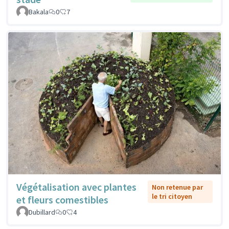
Bakala
0
7
Végétalisation avec plantes
Non retenue par
le tri citoyen
et fleurs comestibles
Dubillard
0
4