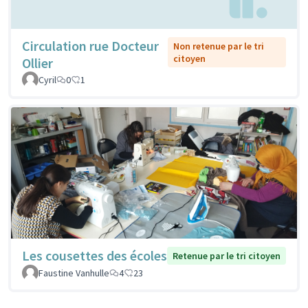
Circulation rue Docteur
Non retenue par le tri
citoyen
Ollier
Cyril
0
1
Les cousettes des écoles
Retenue par le tri citoyen
Faustine Vanhulle
4
23