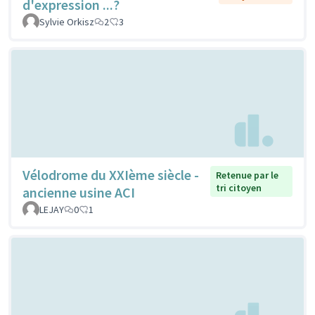
d'expression ...?
Sylvie Orkisz
2
3
Vélodrome du XXIème siècle -
Retenue par le
tri citoyen
ancienne usine ACI
LEJAY
0
1