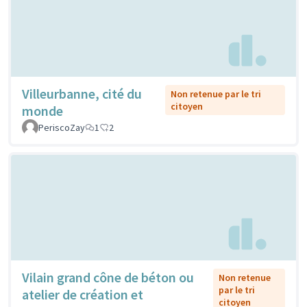
Villeurbanne, cité du
Non retenue par le tri
citoyen
monde
PeriscoZay
1
2
Vilain grand cône de béton ou
Non retenue
par le tri
atelier de création et
citoyen