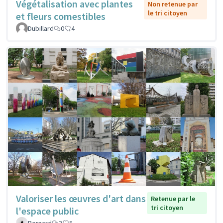
Végétalisation avec plantes
Non retenue par
le tri citoyen
et fleurs comestibles
Dubillard
0
4
Valoriser les œuvres d'art dans
Retenue par le
tri citoyen
l'espace public
Bernard
3
5