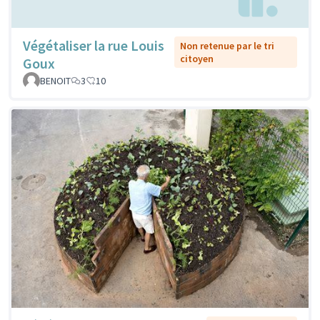
Végétaliser la rue Louis
Non retenue par le tri
citoyen
Goux
BENOIT
3
10