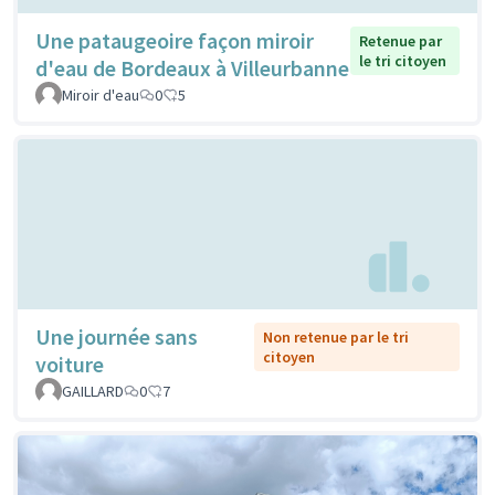
Une pataugeoire façon miroir
Retenue par
le tri citoyen
d'eau de Bordeaux à Villeurbanne
Miroir d'eau
0
5
Une journée sans
Non retenue par le tri
citoyen
voiture
GAILLARD
0
7