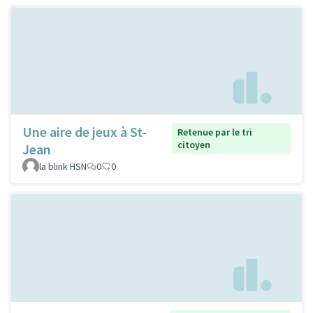
Une aire de jeux à St-
Retenue par le tri
citoyen
Jean
la blink HSN
0
0