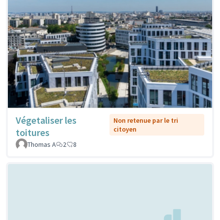
Végetaliser les
Non retenue par le tri
citoyen
toitures
Thomas A
2
8