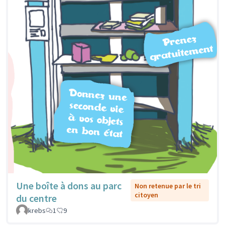
Une boîte à dons au parc
Non retenue par le tri
citoyen
du centre
krebs
1
9