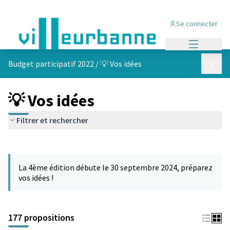
Se connecter
Menu princi
Menu p
Budget participatif 2022
/
💡 Vos idées
💡 Vos idées
Filtrer et rechercher
Passer la carte
Leaflet
|
©
OpenStreetMap
contributors
L'élément suivant est une carte qui présente les éléments de cet
+
La 4ème édition débute le 30 septembre 2024, préparez
−
vos idées !
177 propositions