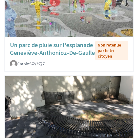
Un parc de pluie sur l'esplanade
Non retenue
par le tri
Geneviève-Anthonioz-De-Gaulle
citoyen
CaroleS
2
7