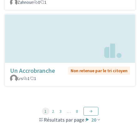
Zahnoun
0
1
Un Accrobranche
Non retenue par le tri citoyen
Lrs
1
1
1
2
3
…
8
Résultats par page :
20