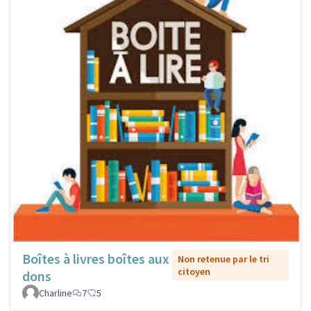
Boîtes à livres boîtes aux
Non retenue par le tri
citoyen
dons
Charline
7
5