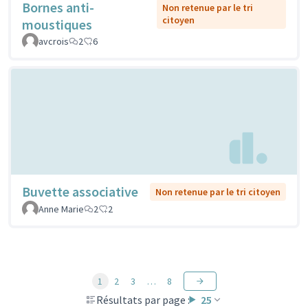
Bornes anti-
Non retenue par le tri
citoyen
moustiques
avcrois
2
6
Buvette associative
Non retenue par le tri citoyen
Anne Marie
2
2
1
2
3
…
8
Résultats par page :
25