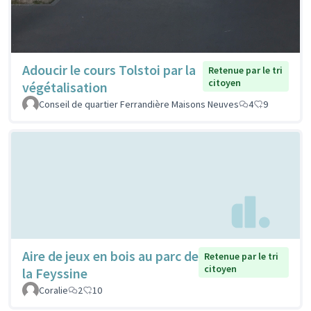
Adoucir le cours Tolstoi par la
Retenue par le tri
citoyen
végétalisation
Conseil de quartier Ferrandière Maisons Neuves
4
9
Aire de jeux en bois au parc de
Retenue par le tri
citoyen
la Feyssine
Coralie
2
10