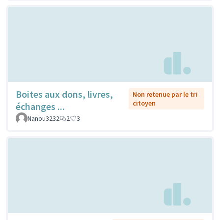
Boites aux dons, livres,
Non retenue par le tri
citoyen
échanges ...
Nanou3232
2
3