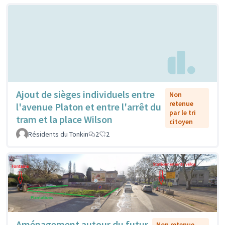
Ajout de sièges individuels entre
Non
retenue
l'avenue Platon et entre l'arrêt du
par le tri
tram et la place Wilson
citoyen
Résidents du Tonkin
2
2
Aménagement autour du futur
Non retenue