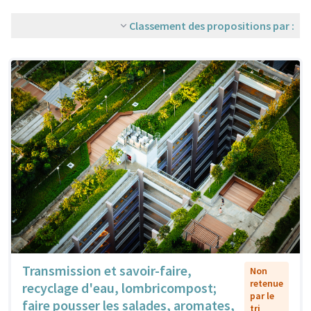
Classement des propositions par :
Transmission et savoir-faire,
Non
retenue
recyclage d'eau, lombricompost;
par le
faire pousser les salades, aromates,
tri