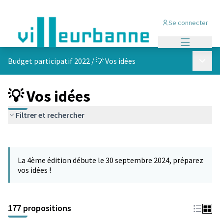
Se connecter
Menu princi
Menu p
Budget participatif 2022
/
💡 Vos idées
💡 Vos idées
Filtrer et rechercher
Passer la carte
Leaflet
|
©
OpenStreetMap
contributors
L'élément suivant est une carte qui présente les éléments de cet
+
La 4ème édition débute le 30 septembre 2024, préparez
−
vos idées !
177 propositions