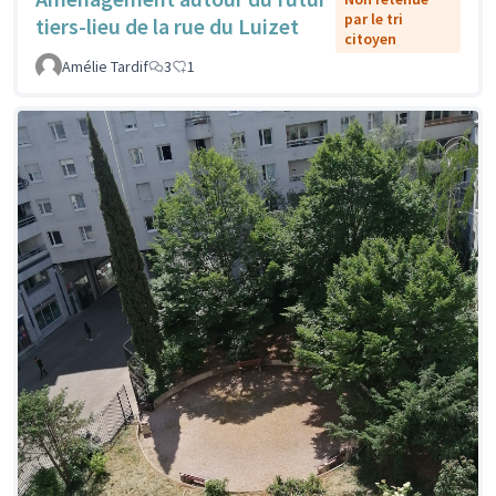
par le tri
tiers-lieu de la rue du Luizet
citoyen
Amélie Tardif
3
1