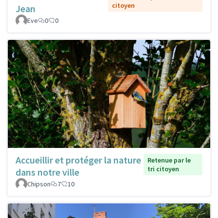
citoyen
Jean
Eve
0
0
Accueillir et protéger la nature
Retenue par le
tri citoyen
dans notre ville
Chipson
7
10