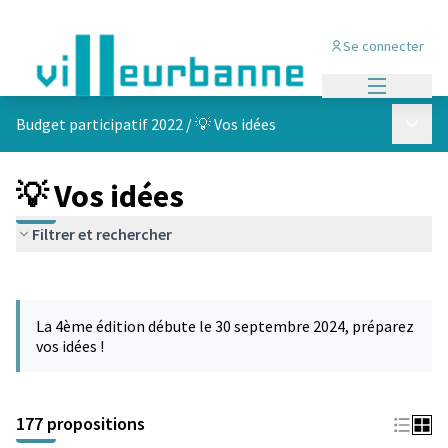
Se connecter
Menu princi
Menu p
Budget participatif 2022
/
💡 Vos idées
💡 Vos idées
Filtrer et rechercher
Passer la carte
Leaflet
|
©
OpenStreetMap
contributors
L'élément suivant est une carte qui présente les éléments de cet
+
La 4ème édition débute le 30 septembre 2024, préparez
−
vos idées !
177 propositions