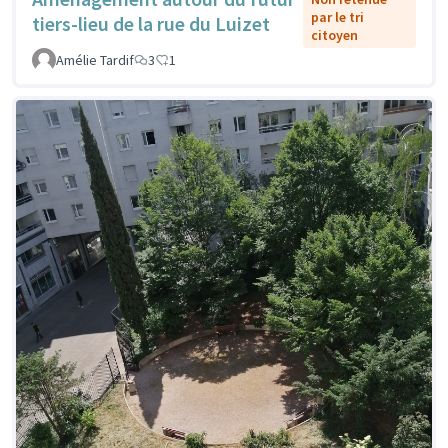
par le tri
tiers-lieu de la rue du Luizet
citoyen
Amélie Tardif
3
1