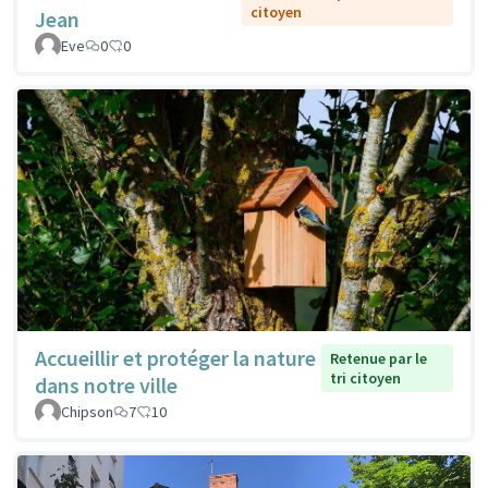
citoyen
Jean
Eve
0
0
Accueillir et protéger la nature
Retenue par le
tri citoyen
dans notre ville
Chipson
7
10