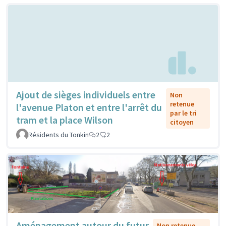
Ajout de sièges individuels entre
Non
retenue
l'avenue Platon et entre l'arrêt du
par le tri
tram et la place Wilson
citoyen
Résidents du Tonkin
2
2
Aménagement autour du futur
Non retenue