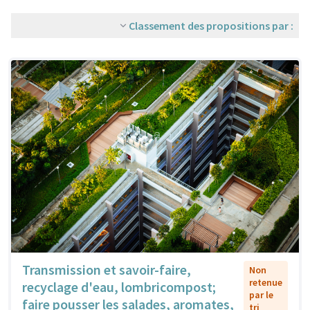
Classement des propositions par :
Transmission et savoir-faire,
Non
retenue
recyclage d'eau, lombricompost;
par le
faire pousser les salades, aromates,
tri