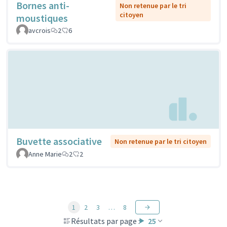
Bornes anti-
Non retenue par le tri
citoyen
moustiques
avcrois
2
6
Buvette associative
Non retenue par le tri citoyen
Anne Marie
2
2
1
2
3
…
8
Résultats par page :
25