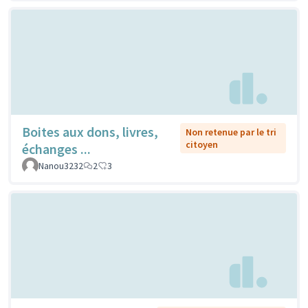
Boites aux dons, livres,
Non retenue par le tri
citoyen
échanges ...
Nanou3232
2
3