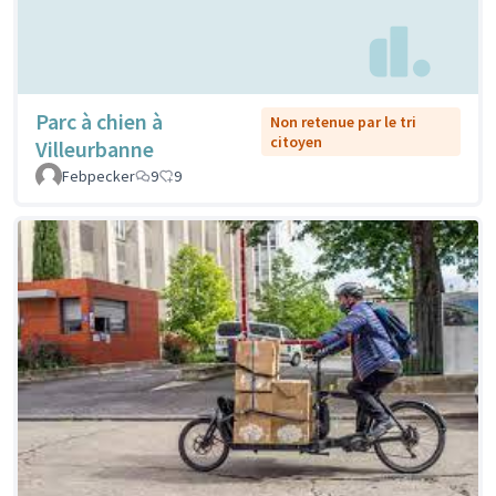
Parc à chien à
Non retenue par le tri
citoyen
Villeurbanne
Febpecker
9
9