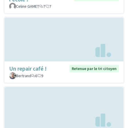
Celine GAMET
7
7
Un repair café !
Retenue par le tri citoyen
Bertrand
6
9