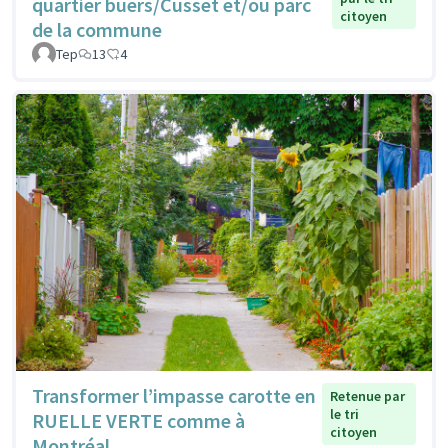
quartier buers/Cusset et/ou parc
citoyen
de la commune
Tep
13
4
Transformer l’impasse carotte en
Retenue par
le tri
RUELLE VERTE comme à
citoyen
Montréal