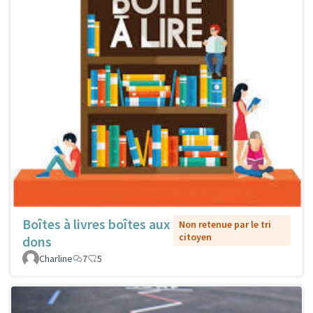
Boîtes à livres boîtes aux
Non retenue par le tri
citoyen
dons
Charline
7
5