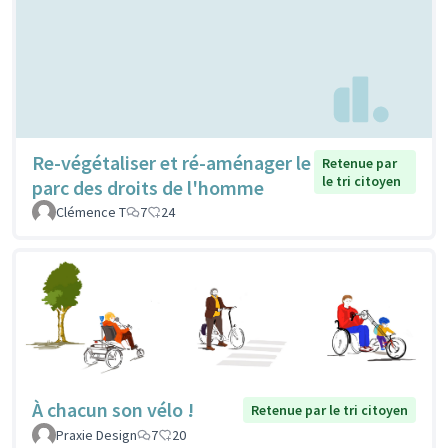
Re-végétaliser et ré-aménager le
Retenue par
le tri citoyen
parc des droits de l'homme
Clémence T
7
24
À chacun son vélo !
Retenue par le tri citoyen
Praxie Design
7
20