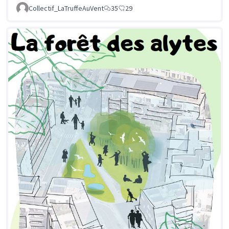
Collectif_LaTruffeAuVent
35
29