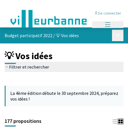
Se connecter
Menu princi
Menu p
Budget participatif 2022
/
💡 Vos idées
💡 Vos idées
Filtrer et rechercher
Passer la carte
Leaflet
|
©
OpenStreetMap
contributors
L'élément suivant est une carte qui présente les éléments de cet
+
La 4ème édition débute le 30 septembre 2024, préparez
−
vos idées !
177 propositions