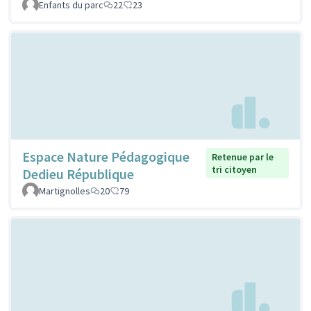
Enfants du parc
22
23
Espace Nature Pédagogique
Retenue par le
tri citoyen
Dedieu République
Martignolles
20
79