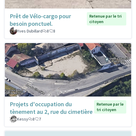
Prêt de Vélo-cargo pour
Retenue par le tri
citoyen
besoin ponctuel.
Yves Dubillard
8
8
Projets d'occupation du
Retenue par le
tri citoyen
tènement au 2, rue du cimetière
Kessy
8
7