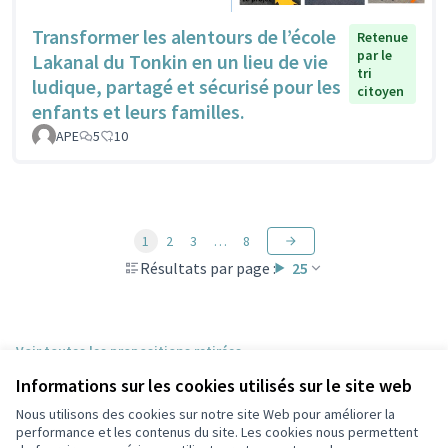
Transformer les alentours de l’école
Retenue
par le
Lakanal du Tonkin en un lieu de vie
tri
ludique, partagé et sécurisé pour les
citoyen
enfants et leurs familles.
APE
5
10
1
2
3
…
8
Résultats par page :
25
Voir toutes les propositions retirées
Informations sur les cookies utilisés sur le site web
Nous utilisons des cookies sur notre site Web pour améliorer la
Conditions d'utilisation
performance et les contenus du site. Les cookies nous permettent
Paramètres des cookies