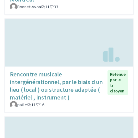
Bonnet-Avon
11
33
Rencontre musicale
Retenue
par le
intergénérationnel, par le biais d un
tri
lieu ( local ) ou structure adaptée (
citoyen
matériel , instrument )
paille
11
16