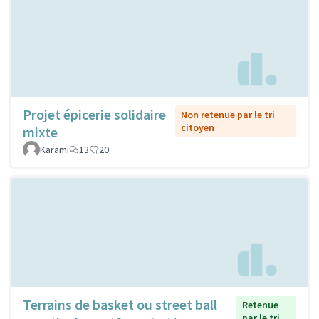
Projet épicerie solidaire
Non retenue par le tri
citoyen
mixte
Karami
13
20
Terrains de basket ou street ball
Retenue
par le tri