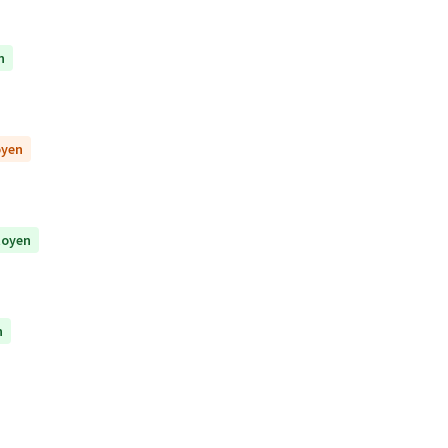
n
oyen
itoyen
n