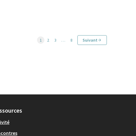
1
2
3
…
8
Suivant
ssources
ivité
ncontres