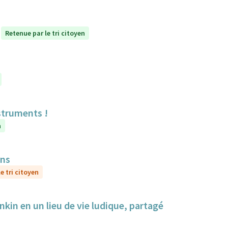
Retenue par le tri citoyen
struments !
n
ens
e tri citoyen
nkin en un lieu de vie ludique, partagé