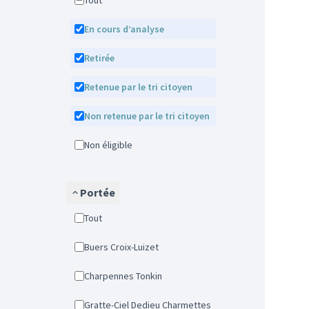
Tout
En cours d’analyse
Retirée
Retenue par le tri citoyen
Non retenue par le tri citoyen
Non éligible
Portée
Tout
Buers Croix-Luizet
Charpennes Tonkin
Gratte-Ciel Dedieu Charmettes