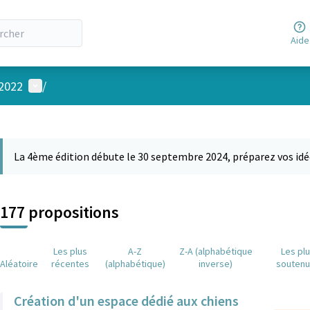
Aide
Menu utilisateur
 2022
/
 la carte
 suivant est une carte qui présente les éléments de cette page comm
La 4ème édition débute le 30 septembre 2024, préparez vos idé
177 propositions
Les plus
A-Z
Z-A (alphabétique
Les pl
Aléatoire
récentes
(alphabétique)
inverse)
souten
Création d'un espace dédié aux chiens