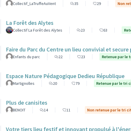
Collectif_LaTruffeAuVent
35
29
Non ret
La Forêt des Alytes
Collectif La Forêt des Alytes
23
63
Ret
Faire du Parc du Centre un lieu convivial et secure
Enfants du parc
22
23
Retenue par le t
Espace Nature Pédagogique Dedieu République
Martignolles
20
79
Retenue par le tri 
Plus de canisites
BENOIT
14
11
Non retenue par le tri c
Votre tiers lieu festif et innovant propulsé à l'éner