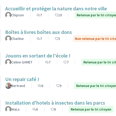
Accueillir et protéger la nature dans notre ville
Chipson
7
10
Retenue par le tri citoye
Boîtes à livres boîtes aux dons
Charline
7
5
Non retenue par le tri cit
Jouons en sortant de l'école !
Celine GAMET
7
7
Retenue par le tri c
Un repair café !
Bertrand
6
9
Retenue par le tri citoye
Installation d'hotels à insectes dans les parcs
WaLo
6
8
Retenue par le tri citoyen