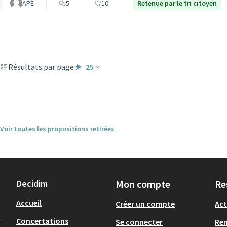
APE
5
10
Retenue par le tri citoyen
Résultats par page :
25
Voir toutes les propositions retirées
Decidim
Mon compte
Re
Accueil
Créer un compte
Act
.
Concertations
Se connecter
Re