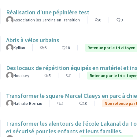
Réalisation d'une pépinière test
Association les Jardins en Transition
6
9
Abris à vélos urbains
Kyllian
6
18
Retenue par le tri citoyen
Des locaux de répétition équipés en matériel et in
Nouckey
5
1
Retenue par le tri citoye
Transformer le square Marcel Claeys en parc à chi
Nathalie Berriau
5
10
Non retenue par l
Transformer les alentours de l’école Lakanal du To
et sécurisé pour les enfants et leurs familles.