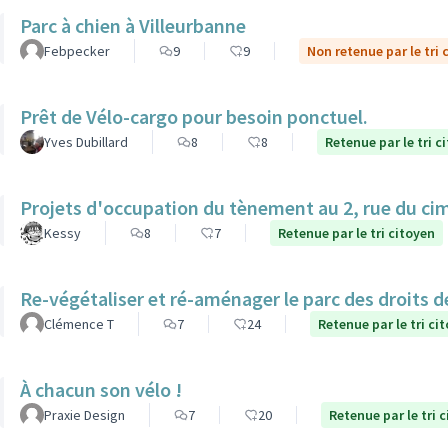
Parc à chien à Villeurbanne
Febpecker
9
9
Non retenue par le tri 
Prêt de Vélo-cargo pour besoin ponctuel.
Yves Dubillard
8
8
Retenue par le tri c
Projets d'occupation du tènement au 2, rue du ci
Kessy
8
7
Retenue par le tri citoyen
Re-végétaliser et ré-aménager le parc des droits 
Clémence T
7
24
Retenue par le tri ci
À chacun son vélo !
Praxie Design
7
20
Retenue par le tri 