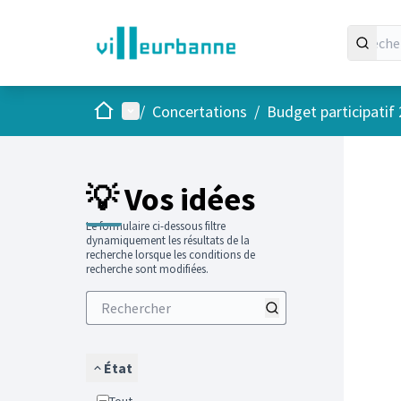
Accueil
Menu principal
/
Concertations
/
Budget participatif
Passer
L'élément
+
−
💡 Vos idées
Le formulaire ci-dessous filtre
dynamiquement les résultats de la
recherche lorsque les conditions de
recherche sont modifiées.
État