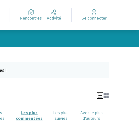
Rencontres
Activité
Se connecter
Leaflet
|
©
OpenStreetMap
contributors
e des points de carte. L'élément peut être utilisé avec un lecteur
es !
us
Les plus
Les plus
Avec le plus
ues
commentées
suivies
d'auteurs