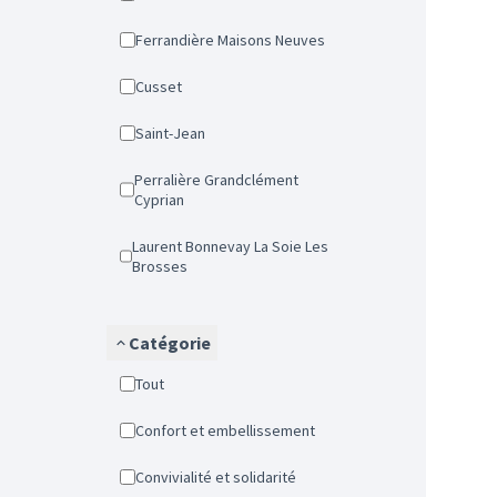
Ferrandière Maisons Neuves
Cusset
Saint-Jean
Perralière Grandclément
Cyprian
Laurent Bonnevay La Soie Les
Brosses
Catégorie
Tout
Confort et embellissement
Convivialité et solidarité