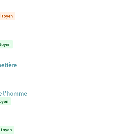
citoyen
itoyen
metière
de l'homme
toyen
citoyen