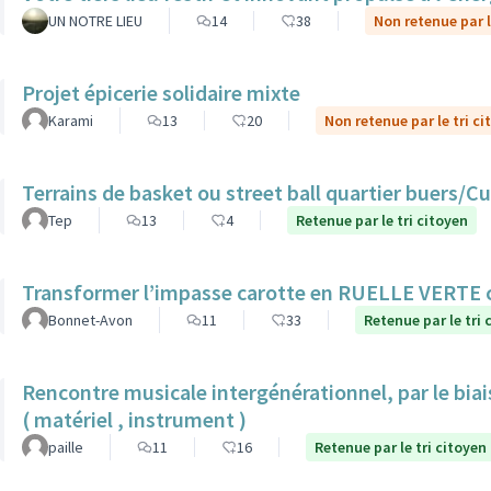
UN NOTRE LIEU
14
38
Non retenue par l
Projet épicerie solidaire mixte
Karami
13
20
Non retenue par le tri ci
Terrains de basket ou street ball quartier buers/
Tep
13
4
Retenue par le tri citoyen
Transformer l’impasse carotte en RUELLE VERTE
Bonnet-Avon
11
33
Retenue par le tri 
Rencontre musicale intergénérationnel, par le biais
( matériel , instrument )
paille
11
16
Retenue par le tri citoyen