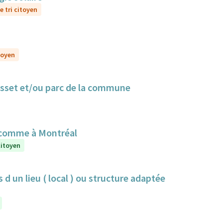
e tri citoyen
toyen
Cusset et/ou parc de la commune
 comme à Montréal
citoyen
 d un lieu ( local ) ou structure adaptée