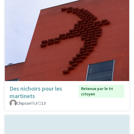
Des nichoirs pour les
Retenue par le tri
citoyen
martinets
Chipson
3
13