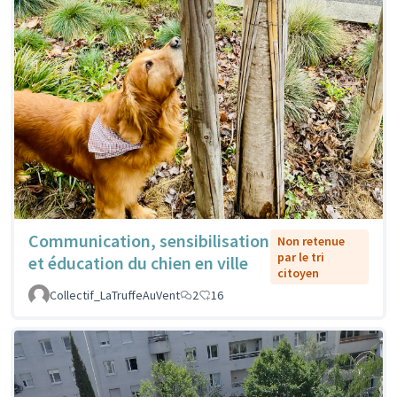
Communication, sensibilisation
Non retenue
par le tri
et éducation du chien en ville
citoyen
Collectif_LaTruffeAuVent
2
16