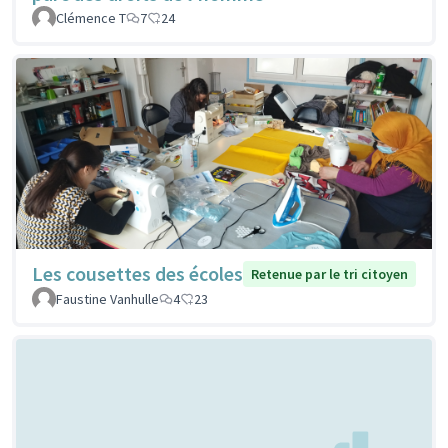
Clémence T
7
24
Les cousettes des écoles
Retenue par le tri citoyen
Faustine Vanhulle
4
23