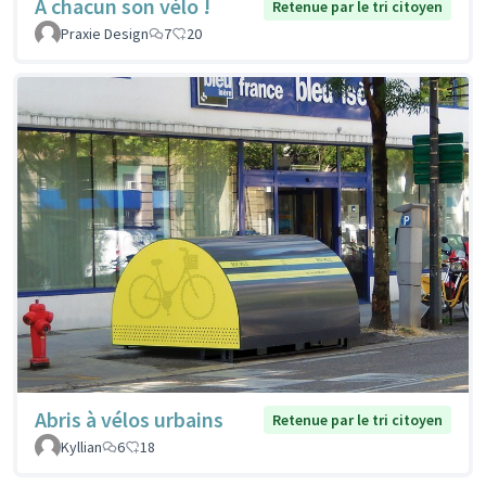
À chacun son vélo !
Retenue par le tri citoyen
Praxie Design
7
20
Abris à vélos urbains
Retenue par le tri citoyen
Kyllian
6
18