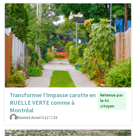
Transformer l’impasse carotte en
Retenue par
le tri
RUELLE VERTE comme à
citoyen
Montréal
Bonnet-Avon
11
33