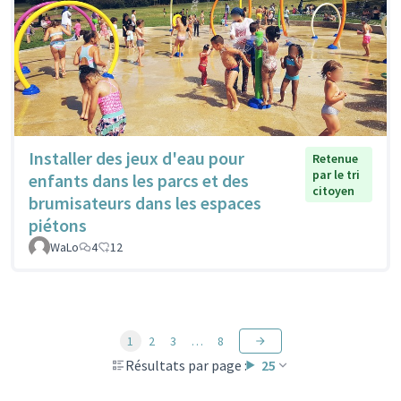
Installer des jeux d'eau pour
Retenue
par le tri
enfants dans les parcs et des
citoyen
brumisateurs dans les espaces
piétons
WaLo
4
12
1
2
3
…
8
Résultats par page :
25