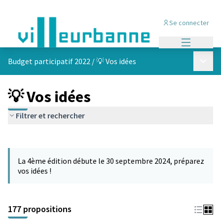
Se connecter
Menu princi
Menu p
Budget participatif 2022
/
💡 Vos idées
💡 Vos idées
Filtrer et rechercher
Passer la carte
Leaflet
|
©
OpenStreetMap
contributors
L'élément suivant est une carte qui présente les éléments de cet
+
La 4ème édition débute le 30 septembre 2024, préparez
−
vos idées !
177 propositions