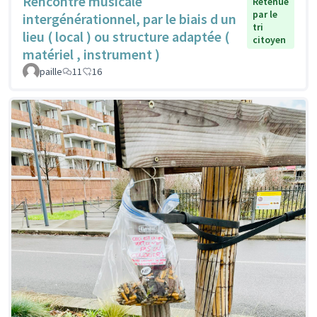
Rencontre musicale
Retenue
par le
intergénérationnel, par le biais d un
tri
lieu ( local ) ou structure adaptée (
citoyen
matériel , instrument )
paille
11
16