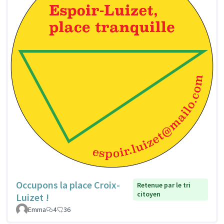
Occupons la place Croix-
Retenue par le tri
citoyen
Luizet !
Emma
4
36