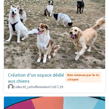
Création d'un espace dédié
Non retenue par le tri
citoyen
aux chiens
Collectif_LaTruffeAuVent
35
29