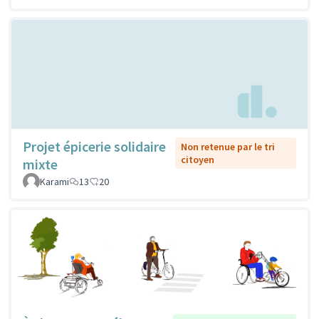
Projet épicerie solidaire
Non retenue par le tri
citoyen
mixte
Karami
13
20