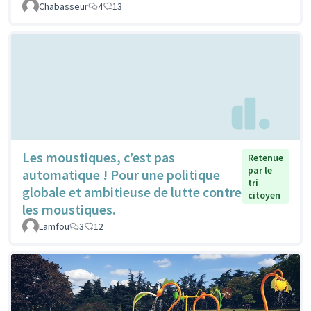
Chabasseur
4
13
Les moustiques, c’est pas
Retenue
par le
automatique ! Pour une politique
tri
globale et ambitieuse de lutte contre
citoyen
les moustiques.
Lamfou
3
12