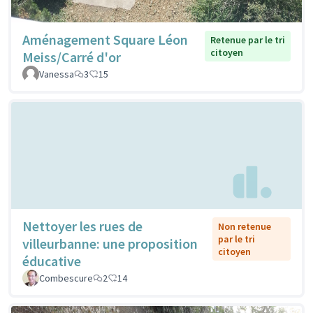
Aménagement Square Léon
Retenue par le tri
citoyen
Meiss/Carré d'or
Vanessa
3
15
Nettoyer les rues de
Non retenue
par le tri
villeurbanne: une proposition
citoyen
éducative
Combescure
2
14