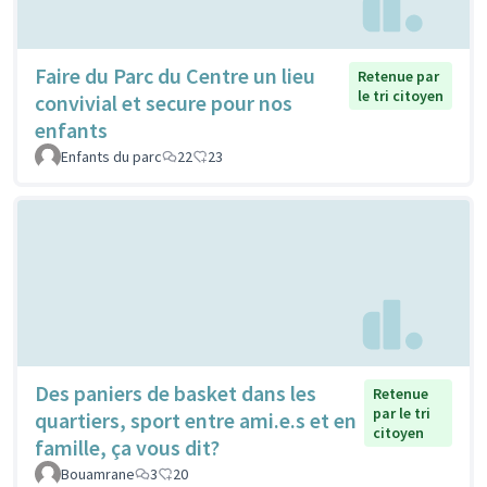
Faire du Parc du Centre un lieu
Retenue par
le tri citoyen
convivial et secure pour nos
enfants
Enfants du parc
22
23
Des paniers de basket dans les
Retenue
par le tri
quartiers, sport entre ami.e.s et en
citoyen
famille, ça vous dit?
Bouamrane
3
20