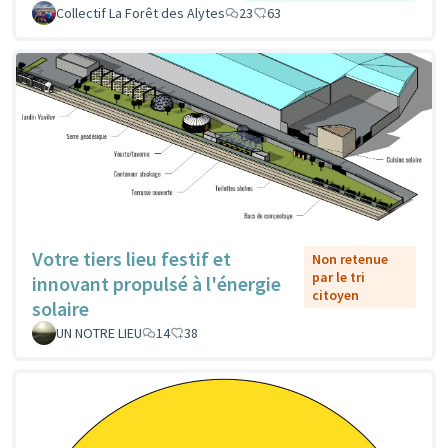
Collectif La Forêt des Alytes
23
63
Votre tiers lieu festif et
Non retenue
par le tri
innovant propulsé à l'énergie
citoyen
solaire
UN NOTRE LIEU
14
38