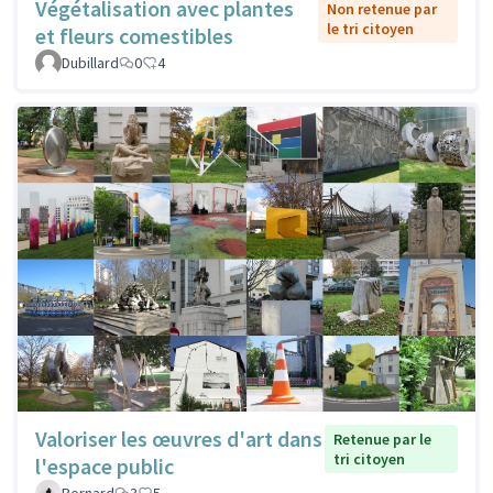
Végétalisation avec plantes
Non retenue par
le tri citoyen
et fleurs comestibles
Dubillard
0
4
Valoriser les œuvres d'art dans
Retenue par le
tri citoyen
l'espace public
Bernard
3
5