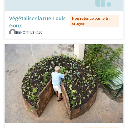
Végétaliser la rue Louis
Non retenue par le tri
citoyen
Goux
BENOIT
3
10