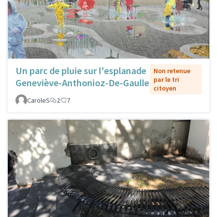
Un parc de pluie sur l'esplanade
Non retenue
par le tri
Geneviève-Anthonioz-De-Gaulle
citoyen
CaroleS
2
7