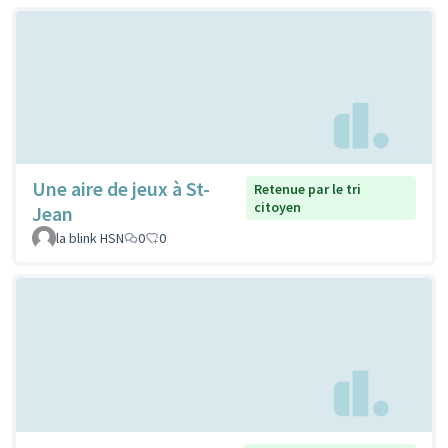
Une aire de jeux à St-
Retenue par le tri
citoyen
Jean
la blink HSN
0
0