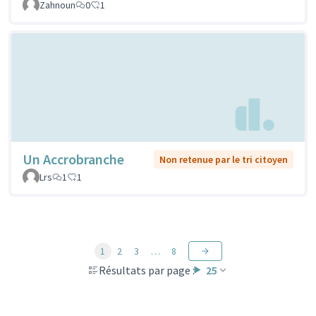
Zahnoun
0
1
Un Accrobranche
Non retenue par le tri citoyen
Lrs
1
1
1
2
3
…
8
Résultats par page :
25