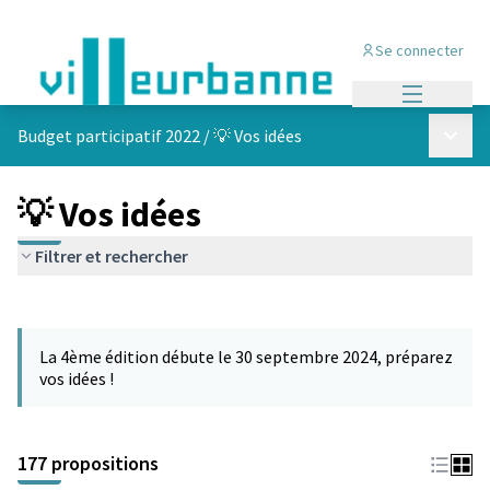
Se connecter
Menu princi
Menu p
Budget participatif 2022
/
💡 Vos idées
💡 Vos idées
Filtrer et rechercher
Passer la carte
Leaflet
|
©
OpenStreetMap
contributors
L'élément suivant est une carte qui présente les éléments de cet
+
La 4ème édition débute le 30 septembre 2024, préparez
−
vos idées !
177 propositions