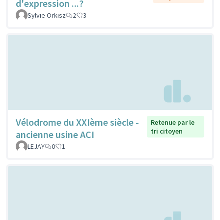
d'expression ...?
Sylvie Orkisz
2
3
Vélodrome du XXIème siècle -
Retenue par le
tri citoyen
ancienne usine ACI
LEJAY
0
1