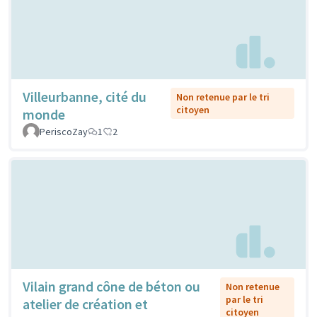
Villeurbanne, cité du
Non retenue par le tri
citoyen
monde
PeriscoZay
1
2
Vilain grand cône de béton ou
Non retenue
par le tri
atelier de création et
citoyen