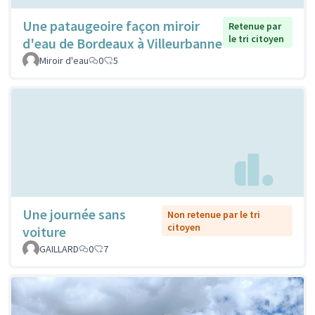
Une pataugeoire façon miroir
Retenue par
le tri citoyen
d'eau de Bordeaux à Villeurbanne
Miroir d'eau
0
5
Une journée sans
Non retenue par le tri
citoyen
voiture
GAILLARD
0
7