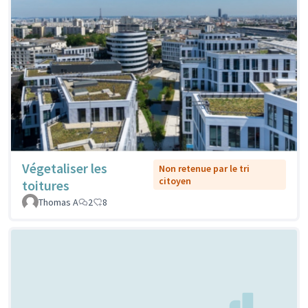
Végetaliser les
Non retenue par le tri
citoyen
toitures
Thomas A
2
8