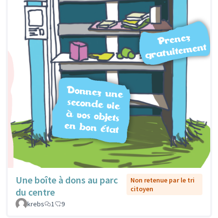
Une boîte à dons au parc
Non retenue par le tri
citoyen
du centre
krebs
1
9