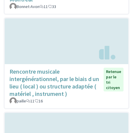
Bonnet-Avon
11
33
Rencontre musicale
Retenue
par le
intergénérationnel, par le biais d un
tri
lieu ( local ) ou structure adaptée (
citoyen
matériel , instrument )
paille
11
16