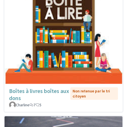
Boîtes à livres boîtes aux
Non retenue par le tri
citoyen
dons
Charline
7
5