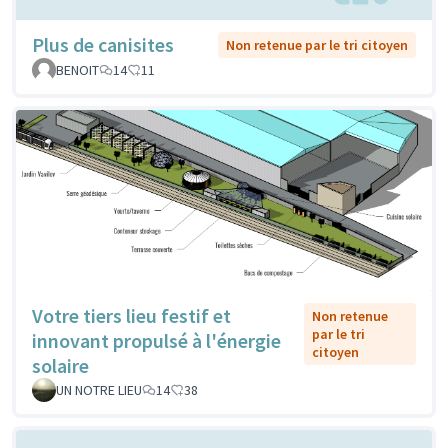
Plus de canisites
Non retenue par le tri citoyen
BENOIT
14
11
Votre tiers lieu festif et
Non retenue
par le tri
innovant propulsé à l'énergie
citoyen
solaire
UN NOTRE LIEU
14
38