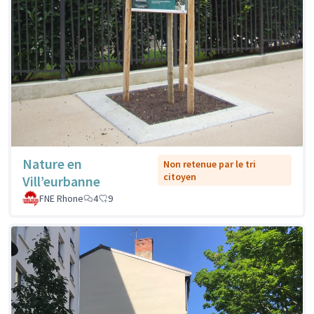
Nature en
Non retenue par le tri
citoyen
Vill’eurbanne
FNE Rhone
4
9