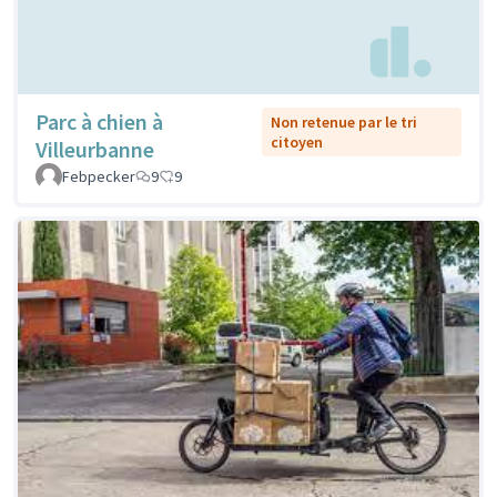
Parc à chien à
Non retenue par le tri
citoyen
Villeurbanne
Febpecker
9
9