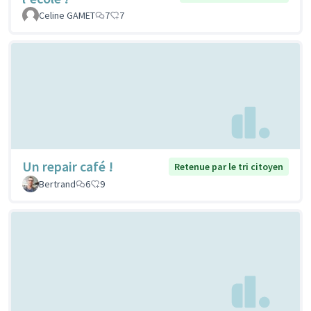
Celine GAMET
7
7
Un repair café !
Retenue par le tri citoyen
Bertrand
6
9