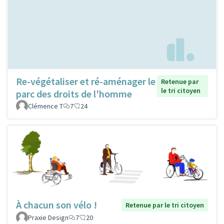
Re-végétaliser et ré-aménager le
Retenue par
le tri citoyen
parc des droits de l'homme
Clémence T
7
24
À chacun son vélo !
Retenue par le tri citoyen
Praxie Design
7
20