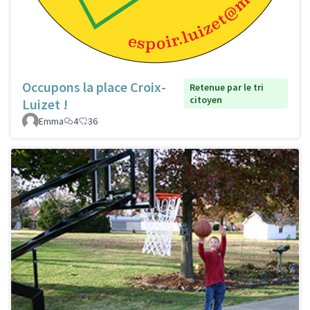
Occupons la place Croix-
Retenue par le tri
citoyen
Luizet !
Emma
4
36