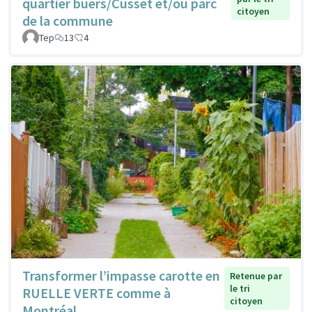
quartier buers/Cusset et/ou parc
citoyen
de la commune
Tep
13
4
Transformer l’impasse carotte en
Retenue par
le tri
RUELLE VERTE comme à
citoyen
Montréal