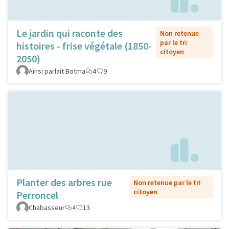
Le jardin qui raconte des
Non retenue
par le tri
histoires - frise végétale (1850-
citoyen
2050)
Ainsi parlait Botma
4
9
Planter des arbres rue
Non retenue par le tri
citoyen
Perroncel
Chabasseur
4
13