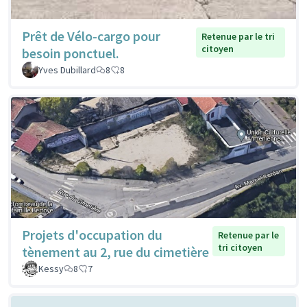
Prêt de Vélo-cargo pour
Retenue par le tri
citoyen
besoin ponctuel.
Yves Dubillard
8
8
Projets d'occupation du
Retenue par le
tri citoyen
tènement au 2, rue du cimetière
Kessy
8
7