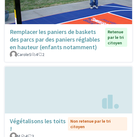
Remplacer les paniers de baskets
Retenue
par le tri
des parcs par des paniers réglables
citoyen
en hauteur (enfants notamment)
CaroleS
4
2
Végétalisons les toits
Non retenue par le tri
citoyen
!
M.
4
3