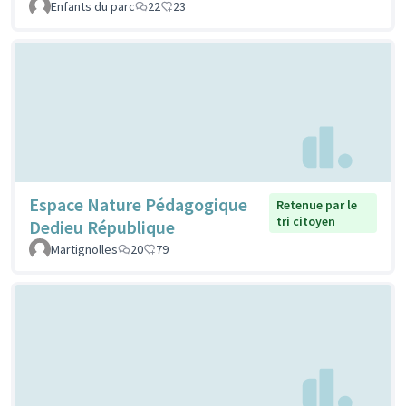
Enfants du parc
22
23
Espace Nature Pédagogique
Retenue par le
tri citoyen
Dedieu République
Martignolles
20
79