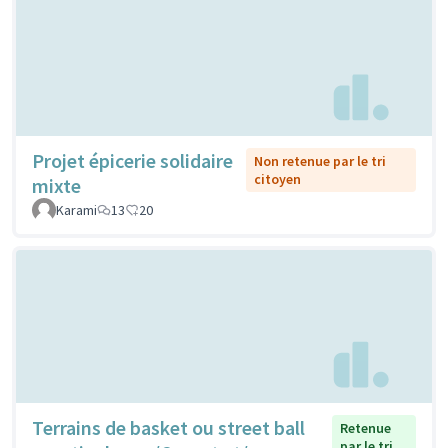
Projet épicerie solidaire
Non retenue par le tri
citoyen
mixte
Karami
13
20
Terrains de basket ou street ball
Retenue
par le tri