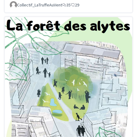
Collectif_LaTruffeAuVent
35
29