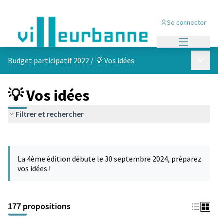
Se connecter
Menu princi
Menu p
Budget participatif 2022
/
💡 Vos idées
💡 Vos idées
Filtrer et rechercher
Passer la carte
Leaflet
|
©
OpenStreetMap
contributors
L'élément suivant est une carte qui présente les éléments de cet
+
La 4ème édition débute le 30 septembre 2024, préparez
−
vos idées !
177 propositions