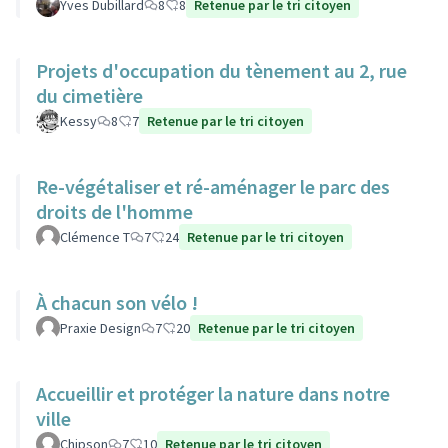
Yves Dubillard
8
8
Retenue par le tri citoyen
Projets d'occupation du tènement au 2, rue
du cimetière
Kessy
8
7
Retenue par le tri citoyen
Re-végétaliser et ré-aménager le parc des
droits de l'homme
Clémence T
7
24
Retenue par le tri citoyen
À chacun son vélo !
Praxie Design
7
20
Retenue par le tri citoyen
Accueillir et protéger la nature dans notre
ville
Chipson
7
10
Retenue par le tri citoyen