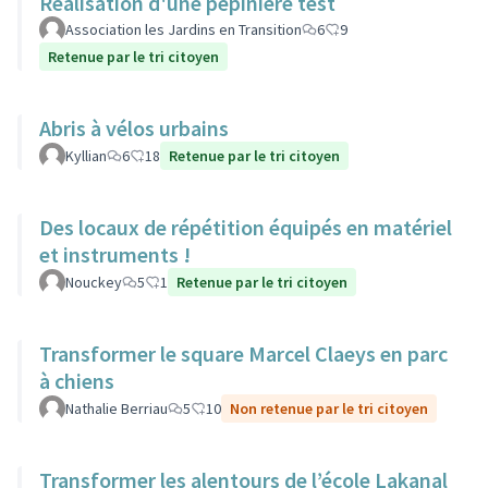
Réalisation d'une pépinière test
Association les Jardins en Transition
6
9
Retenue par le tri citoyen
Abris à vélos urbains
Kyllian
6
18
Retenue par le tri citoyen
Des locaux de répétition équipés en matériel
et instruments !
Nouckey
5
1
Retenue par le tri citoyen
Transformer le square Marcel Claeys en parc
à chiens
Nathalie Berriau
5
10
Non retenue par le tri citoyen
Transformer les alentours de l’école Lakanal