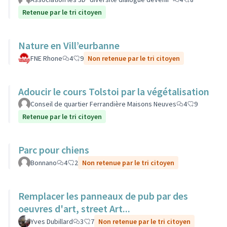
Retenue par le tri citoyen
Nature en Vill’eurbanne
FNE Rhone
4
9
Non retenue par le tri citoyen
Adoucir le cours Tolstoi par la végétalisation
Conseil de quartier Ferrandière Maisons Neuves
4
9
Retenue par le tri citoyen
Parc pour chiens
Bonnano
4
2
Non retenue par le tri citoyen
Remplacer les panneaux de pub par des
oeuvres d'art, street Art...
Yves Dubillard
3
7
Non retenue par le tri citoyen