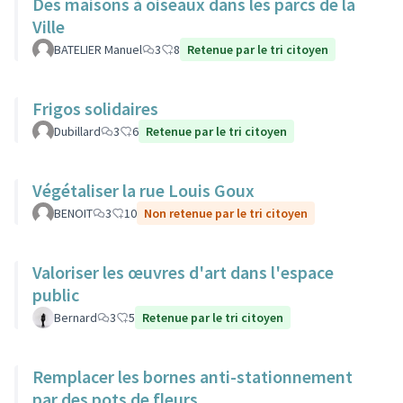
Des maisons à oiseaux dans les parcs de la
Ville
BATELIER Manuel
3
8
Retenue par le tri citoyen
Frigos solidaires
Dubillard
3
6
Retenue par le tri citoyen
Végétaliser la rue Louis Goux
BENOIT
3
10
Non retenue par le tri citoyen
Valoriser les œuvres d'art dans l'espace
public
Bernard
3
5
Retenue par le tri citoyen
Remplacer les bornes anti-stationnement
par des pots de fleurs