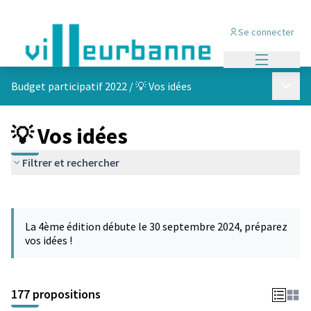
Se connecter
Menu princi
Menu p
Budget participatif 2022
/
💡 Vos idées
💡 Vos idées
Filtrer et rechercher
Passer la carte
Leaflet
|
©
OpenStreetMap
contributors
L'élément suivant est une carte qui présente les éléments de cet
+
La 4ème édition débute le 30 septembre 2024, préparez
−
vos idées !
177 propositions