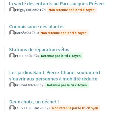
la santé des enfants au Parc Jacques Prévert
Piégay Bullion
1
1
Non retenue par le tri citoyen
Connaissance des plantes
Bornéo
1
10
Non retenue par le tri citoyen
Stations de réparation vélos
PELLERIN
1
5
Retenue par le tri citoyen
Les jardins Saint-Pierre-Chanel souhaitent
s'ouvrir aux personnes à mobilité réduite
NOUGAT4069
1
1
Retenue par le tri citoyen
Deux choix, un déchet !
Le CVJ 11-15 ans
1
3
Non retenue par le tri citoyen