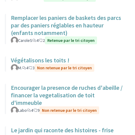
Remplacer les paniers de baskets des parcs
par des paniers réglables en hauteur
(enfants notamment)
CaroleS
4
2
Retenue par le tri citoyen
Végétalisons les toits !
M.
4
3
Non retenue par le tri citoyen
Encourager la presence de ruches d'abeille /
financer la vegetalisation de toit
d'immeuble
Labo
4
9
Non retenue par le tri citoyen
Le jardin qui raconte des histoires - frise