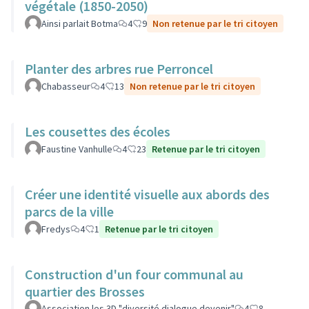
végétale (1850-2050)
Ainsi parlait Botma
4
9
Non retenue par le tri citoyen
Planter des arbres rue Perroncel
Chabasseur
4
13
Non retenue par le tri citoyen
Les cousettes des écoles
Faustine Vanhulle
4
23
Retenue par le tri citoyen
Créer une identité visuelle aux abords des
parcs de la ville
Fredys
4
1
Retenue par le tri citoyen
Construction d'un four communal au
quartier des Brosses
Association les 3D "diversité dialogue devenir"
4
8