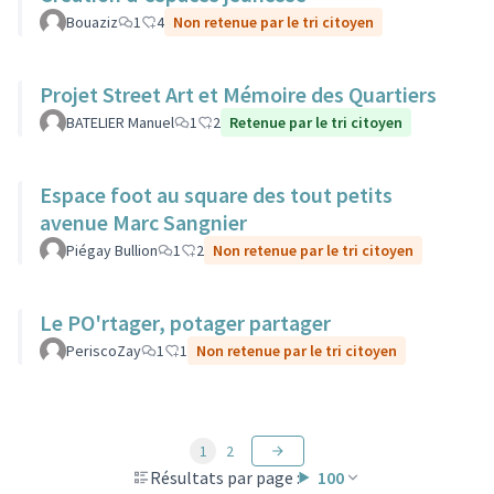
Bouaziz
1
4
Non retenue par le tri citoyen
Projet Street Art et Mémoire des Quartiers
BATELIER Manuel
1
2
Retenue par le tri citoyen
Espace foot au square des tout petits
avenue Marc Sangnier
Piégay Bullion
1
2
Non retenue par le tri citoyen
Le PO'rtager, potager partager
PeriscoZay
1
1
Non retenue par le tri citoyen
1
2
Résultats par page :
100