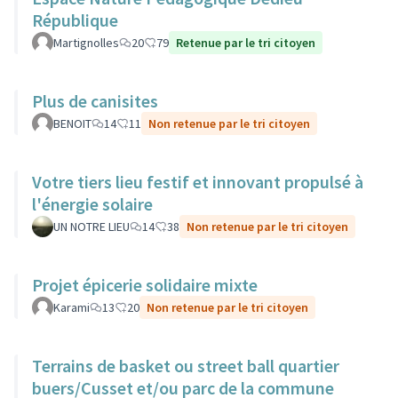
République
Martignolles
20
79
Retenue par le tri citoyen
Plus de canisites
BENOIT
14
11
Non retenue par le tri citoyen
Votre tiers lieu festif et innovant propulsé à
l'énergie solaire
UN NOTRE LIEU
14
38
Non retenue par le tri citoyen
Projet épicerie solidaire mixte
Karami
13
20
Non retenue par le tri citoyen
Terrains de basket ou street ball quartier
buers/Cusset et/ou parc de la commune