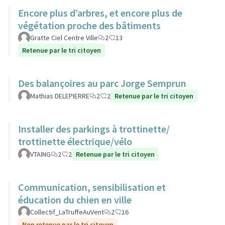
Encore plus d’arbres, et encore plus de
végétation proche des bâtiments
Gratte Ciel Centre Ville
2
13
Retenue par le tri citoyen
Des balançoires au parc Jorge Semprun
Mathias DELEPIERRE
2
2
Retenue par le tri citoyen
Installer des parkings à trottinette/
trottinette électrique/vélo
VTAING
2
2
Retenue par le tri citoyen
Communication, sensibilisation et
éducation du chien en ville
Collectif_LaTruffeAuVent
2
16
Non retenue par le tri citoyen