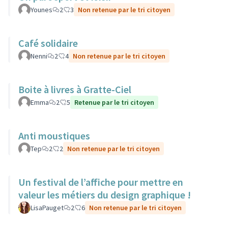
Younes
2
3
Non retenue par le tri citoyen
Café solidaire
Nenni
2
4
Non retenue par le tri citoyen
Boite à livres à Gratte-Ciel
Emma
2
5
Retenue par le tri citoyen
Anti moustiques
Tep
2
2
Non retenue par le tri citoyen
Un festival de l’affiche pour mettre en
valeur les métiers du design graphique !
LisaPauget
2
6
Non retenue par le tri citoyen