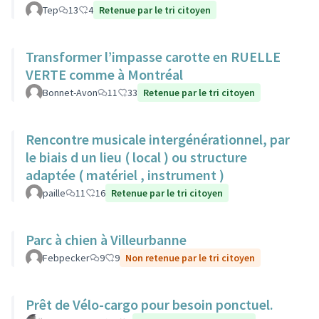
Tep
13
4
Retenue par le tri citoyen
Transformer l’impasse carotte en RUELLE
VERTE comme à Montréal
Bonnet-Avon
11
33
Retenue par le tri citoyen
Rencontre musicale intergénérationnel, par
le biais d un lieu ( local ) ou structure
adaptée ( matériel , instrument )
paille
11
16
Retenue par le tri citoyen
Parc à chien à Villeurbanne
Febpecker
9
9
Non retenue par le tri citoyen
Prêt de Vélo-cargo pour besoin ponctuel.