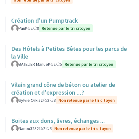
Non retenue par le tri citoyen
Création d'un Pumptrack
Paul
2
8
Retenue par le tri citoyen
Des Hôtels à Petites Bêtes pour les parcs de
la Ville
BATELIER Manuel
2
5
Retenue par le tri citoyen
Vilain grand cône de béton ou atelier de
création et d'expression ...?
Sylvie Orkisz
2
3
Non retenue par le tri citoyen
Boites aux dons, livres, échanges ...
Nanou3232
2
3
Non retenue par le tri citoyen