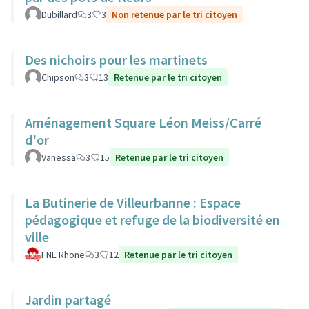
Dubillard
3
3
Non retenue par le tri citoyen
Des nichoirs pour les martinets
Chipson
3
13
Retenue par le tri citoyen
Aménagement Square Léon Meiss/Carré
d'or
Vanessa
3
15
Retenue par le tri citoyen
La Butinerie de Villeurbanne : Espace
pédagogique et refuge de la biodiversité en
ville
FNE Rhone
3
12
Retenue par le tri citoyen
Jardin partagé