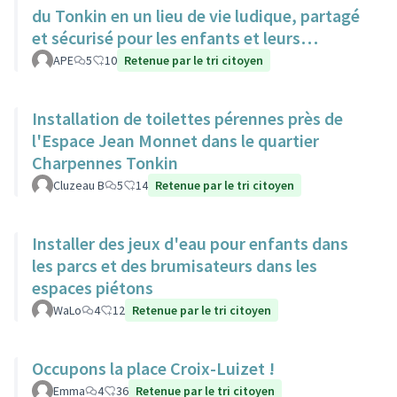
du Tonkin en un lieu de vie ludique, partagé
et sécurisé pour les enfants et leurs
familles.
APE
5
10
Retenue par le tri citoyen
Installation de toilettes pérennes près de
l'Espace Jean Monnet dans le quartier
Charpennes Tonkin
Cluzeau B
5
14
Retenue par le tri citoyen
Installer des jeux d'eau pour enfants dans
les parcs et des brumisateurs dans les
espaces piétons
WaLo
4
12
Retenue par le tri citoyen
Occupons la place Croix-Luizet !
Emma
4
36
Retenue par le tri citoyen