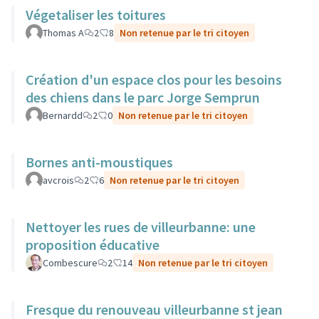
Végetaliser les toitures
Thomas A
2
8
Non retenue par le tri citoyen
Création d'un espace clos pour les besoins
des chiens dans le parc Jorge Semprun
Bernardd
2
0
Non retenue par le tri citoyen
Bornes anti-moustiques
avcrois
2
6
Non retenue par le tri citoyen
Nettoyer les rues de villeurbanne: une
proposition éducative
Combescure
2
14
Non retenue par le tri citoyen
Fresque du renouveau villeurbanne st jean