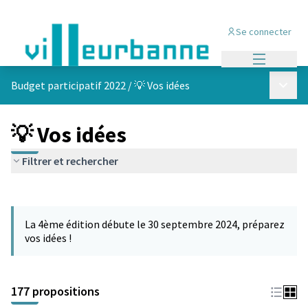
Se connecter
Menu princi
Menu p
Budget participatif 2022
/
💡 Vos idées
💡 Vos idées
Filtrer et rechercher
Passer la carte
Leaflet
|
©
OpenStreetMap
contributors
L'élément suivant est une carte qui présente les éléments de cet
+
La 4ème édition débute le 30 septembre 2024, préparez
−
vos idées !
177 propositions