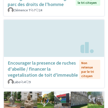
le tri citoyen
parc des droits de l'homme
Clémence T
7
24
Encourager la presence de ruches
Non
retenue
d'abeille / financer la
par le tri
vegetalisation de toit d'immeuble
citoyen
Labo
4
9