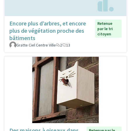
Encore plus d’arbres, et encore
Retenue
par le tri
plus de végétation proche des
citoyen
bâtiments
Gratte Ciel Centre Ville
2
13
Des maisons à oiseaux dans
Retenue par le