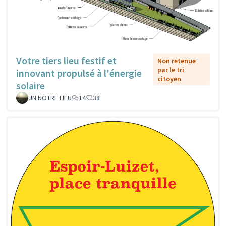
Votre tiers lieu festif et
Non retenue
par le tri
innovant propulsé à l'énergie
citoyen
solaire
UN NOTRE LIEU
14
38