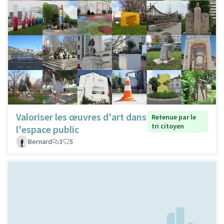
Valoriser les œuvres d'art dans
Retenue par le
tri citoyen
l'espace public
Bernard
3
5