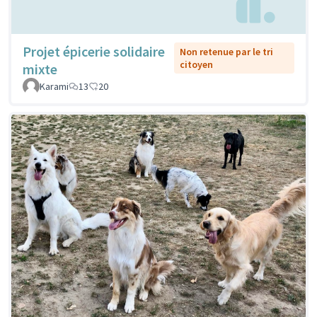
Projet épicerie solidaire
Non retenue par le tri
citoyen
mixte
Karami
13
20