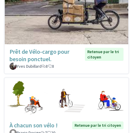
Prêt de Vélo-cargo pour
Retenue par le tri
citoyen
besoin ponctuel.
Yves Dubillard
8
8
À chacun son vélo !
Retenue par le tri citoyen
Praxie Design
7
20