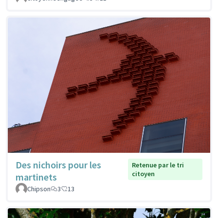
Des nichoirs pour les
Retenue par le tri
citoyen
martinets
Chipson
3
13