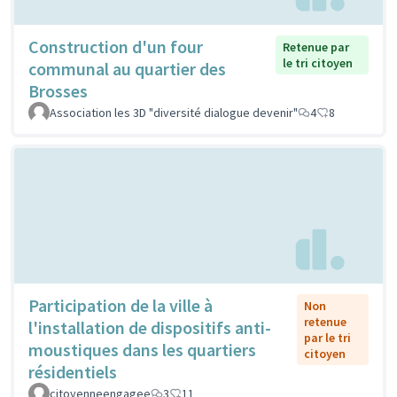
Construction d'un four
Retenue par
le tri citoyen
communal au quartier des
Brosses
Association les 3D "diversité dialogue devenir"
4
8
Participation de la ville à
Non
retenue
l'installation de dispositifs anti-
par le tri
moustiques dans les quartiers
citoyen
résidentiels
citoyenneengagee
3
11