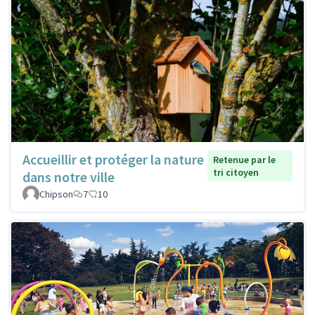
Accueillir et protéger la nature
Retenue par le
tri citoyen
dans notre ville
Chipson
7
10