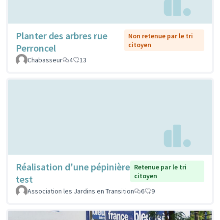
Planter des arbres rue
Non retenue par le tri
citoyen
Perroncel
Chabasseur
4
13
Réalisation d'une pépinière
Retenue par le tri
citoyen
test
Association les Jardins en Transition
6
9