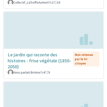
Collectif_LaTruffeAuVent
2
16
Le jardin qui raconte des
Non retenue
par le tri
histoires - frise végétale (1850-
citoyen
2050)
Ainsi parlait Botma
4
9