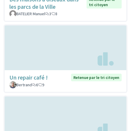
tri citoyen
les parcs de la Ville
BATELIER Manuel
3
8
Un repair café !
Retenue par le tri citoyen
Bertrand
6
9