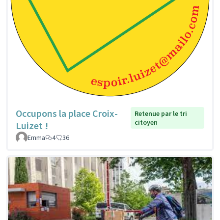
Occupons la place Croix-
Retenue par le tri
citoyen
Luizet !
Emma
4
36