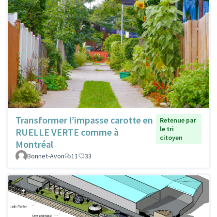
Transformer l’impasse carotte en
Retenue par
le tri
RUELLE VERTE comme à
citoyen
Montréal
Bonnet-Avon
11
33