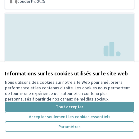
coudert
0
5
Parc à chien à
Non retenue par le tri
Informations sur les cookies utilisés sur le site web
citoyen
Villeurbanne
Nous utilisons des cookies sur notre site Web pour améliorer la
Febpecker
9
9
performance et les contenus du site. Les cookies nous permettent
de fournir une expérience utilisateur et un contenu plus
personnalisés à partir de nos canaux de médias sociaux.
Tout accepter
Accepter seulement les cookies essentiels
Paramètres