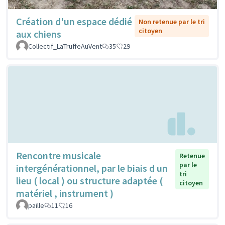
Création d'un espace dédié
Non retenue par le tri
citoyen
aux chiens
Collectif_LaTruffeAuVent
35
29
Rencontre musicale
Retenue
par le
intergénérationnel, par le biais d un
tri
lieu ( local ) ou structure adaptée (
citoyen
matériel , instrument )
paille
11
16